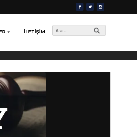
Arama:
ER
İLETIŞIM