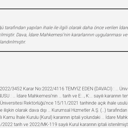
ğü tarafından yapılan ihale ile ilgili olarak daha önce verilen 
rilmiştir. Dava, İdare Mahkemesi’nin kararlarının uygulanması ve 
ndırılmıştır.
2022/3452 Karar No:2022/4116 TEMYİZ EDEN (DAVACI) : … Üniver
U : … İdare Mahkemesi’nin … tarih ve E:.., K:… sayılı kararının t
versitesi Rektörlüğü’nce 15/11/2021 tarihinde açık ihale usulü il
 ilişkin olarak dava dışı … Kurumsal Hizmetler A.Ş. (…) tarafından
 Kamu İhale Kurulu (Kurul) kararının iptali yolundaki … İdare Mahkem
022 tarih ve 2022/MK-119 sayılı Kurul kararının iptali istenilmişt