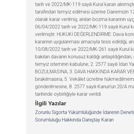
tarih ve 2022/MK-119 sayılı Kurul kararı alınmıştı
tarafından temyiz edilmesi üzerine Dairemizin 1
olarak karar verilmiş; anılan bozma kararının u
06/04/2022 tarih ve 2022/MK-119 sayılı Kurul kar
verilmiştir. HUKUKİ DEĞERLENDİRME: Dava konusu 
kararının uygulanması amacıyla tesis edildiği, a
10/08/2022 tarih ve 2022/MK-261 sayılı Kurul kar
bakılan davanın konusuz kaldığı anlaşıldığında
temyiz isteminin kabulüne; 2. 2577 sayılı İdari Y
BOZULMASINA, 3. DAVA HAKKINDA KARAR VERİLME
bırakılmasına, 5. Vekâlet ücretine hükmedilmeme
gönderilmesine, 8. 2577 sayılı Kanun’un 20/A mad
tarihinde oybirliğiyle karar verildi.
İlgili Yazılar
Zorunlu Sigorta Yükümlülüğünde İdarenin Denet
Sorumluluğu Hakkında Danıştay Kararı