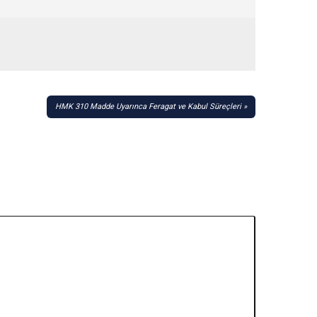
HMK 310 Madde Uyarınca Feragat ve Kabul Süreçleri