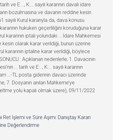
rih ve E:…, K:… sayılı kararının davalı idare
rarın bozulmasına ve davanın reddine kesin
 sayılı Kurul kararıyla da, dava konusu
kararının hukuken geçerliliğini koruduğuna karar
l kararının iptali yolundaki … İdare Mahkemesi
kesin olarak karar verildiği, bunun üzerine
ararının iptaline karar verildiği, böylece
SONUCU : Açıklanan nedenlerle; 1. Davacının
in … tarih ve E:.., K:… sayılı kararının
 …-TL posta giderinin davacı üzerinde
sine, 7. Dosyanın anılan Mahkeme’ye
düzeltme yolu kapalı olmak üzere), 09/11/2022
i Ret İşlemi ve Süre Aşımı: Danıştay Kararı
ine Değerlendirme