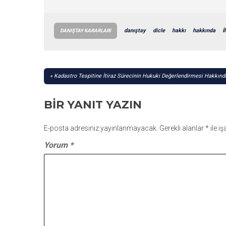
danıştay
dicle
hakkı
hakkında
İ
DANIŞTAY KARARLARI
YAZI
Kadastro Tespitine İtiraz Sürecinin Hukuki Değerlendirmesi Hakkında
GEZINMESI
BIR YANIT YAZIN
E-posta adresiniz yayınlanmayacak.
Gerekli alanlar
*
ile i
Yorum
*