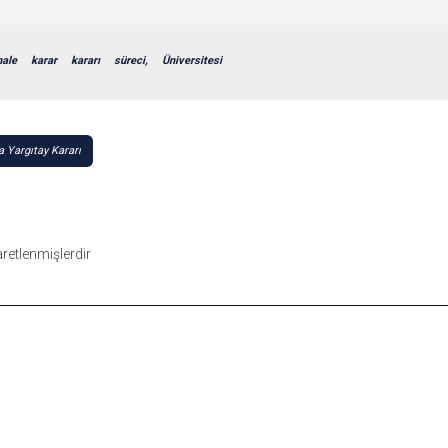
hale
karar
kararı
süreci,
Üniversitesi
 Yargıtay Kararı
şaretlenmişlerdir