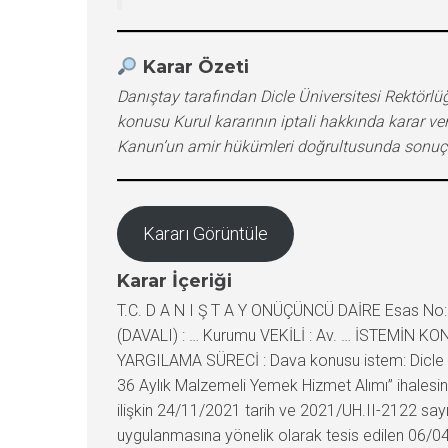
Karar Özeti
Danıştay tarafından Dicle Üniversitesi Rektörlü
konusu Kurul kararının iptali hakkında karar ve
Kanun’un amir hükümleri doğrultusunda sonuçla
Kararı Görüntüle
Karar İçeriği
T.C. D A N I Ş T A Y ONÜÇÜNCÜ DAİRE Esas No:
(DAVALI) : … Kurumu VEKİLİ : Av. … İSTEMİN KONUS
YARGILAMA SÜRECİ : Dava konusu istem: Dicle Üni
36 Aylık Malzemeli Yemek Hizmet Alımı” ihalesine
ilişkin 24/11/2021 tarih ve 2021/UH.II-2122 sayılı
uygulanmasına yönelik olarak tesis edilen 06/04/2