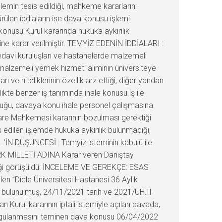
min tesis edildiği, mahkeme kararlarını
rülen iddiaların ise dava konusu işlemi
konusu Kurul kararında hukuka aykırılık
ine karar verilmiştir. TEMYİZ EDENİN İDDİALARI :
edavi kuruluşları ve hastanelerde malzemeli
 malzemeli yemek hizmeti alımının üniversiteye
 ve niteliklerinin özellik arz ettiği, diğer yandan
ikte benzer iş tanımında ihale konusu iş ile
lduğu, davaya konu ihale personel çalışmasına
İdare Mahkemesi kararının bozulması gerektiği
edilen işlemde hukuka aykırılık bulunmadığı,
…’İN DÜŞÜNCESİ : Temyiz isteminin kabulü ile
ÜRK MİLLETİ ADINA Karar veren Danıştay
ereği görüşüldü: İNCELEME VE GEREKÇE: ESAS
en ”Dicle Üniversitesi Hastanesi 36 Aylık
da bulunulmuş, 24/11/2021 tarih ve 2021/UH.II-
an Kurul kararının iptali istemiyle açılan davada,
rın uygulanmasını teminen dava konusu 06/04/2022