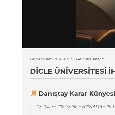
Posted on
Aralık 15, 2025
by
Av. Yusuf Enes ARSLAN
DICLE ÜNIVERSITESI 
Danıştay Karar Künyes
13. Daire – 2022/3452 – 2022/4116 – 09.