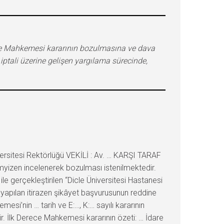
İdare Mahkemesi kararının bozulmasına ve dava
iptali üzerine gelişen yargılama sürecinde,
sitesi Rektörlüğü VEKİLİ : Av. … KARŞI TARAF
emyizen incelenerek bozulması istenilmektedir.
e gerçekleştirilen “Dicle Üniversitesi Hastanesi
 yapılan itirazen şikâyet başvurusunun reddine
esi’nin … tarih ve E:…, K:… sayılı kararının
ir. İlk Derece Mahkemesi kararının özeti: … İdare