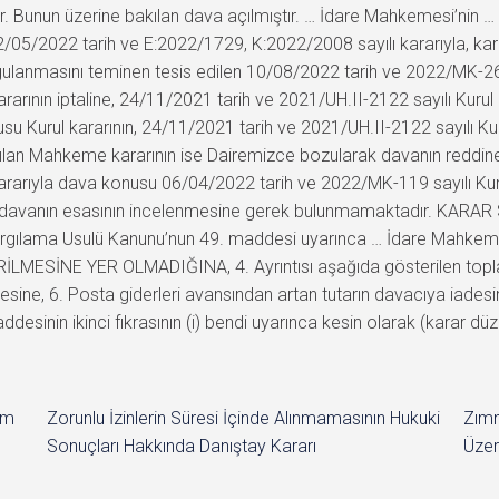
r. Bunun üzerine bakılan dava açılmıştır. … İdare Mahkemesi’nin … ta
2/05/2022 tarih ve E:2022/1729, K:2022/2008 sayılı kararıyla, ka
ygulanmasını teminen tesis edilen 10/08/2022 tarih ve 2022/MK-261
arının iptaline, 24/11/2021 tarih ve 2021/UH.II-2122 sayılı Kurul 
Kurul kararının, 24/11/2021 tarih ve 2021/UH.II-2122 sayılı Kuru
nılan Mahkeme kararının ise Dairemizce bozularak davanın reddine 
arıyla dava konusu 06/04/2022 tarih ve 2022/MK-119 sayılı Kurul k
n, davanın esasının incelenmesine gerek bulunmamaktadır. KARAR 
argılama Usulü Kanunu’nun 49. maddesi uyarınca … İdare Mahkemesi’n
SİNE YER OLMADIĞINA, 4. Ayrıntısı aşağıda gösterilen toplam
sine, 6. Posta giderleri avansından artan tutarın davacıya iade
desinin ikinci fıkrasının (i) bendi uyarınca kesin olarak (karar 
im
Zorunlu İzinlerin Süresi İçinde Alınmamasının Hukuki
Zımn
Sonuçları Hakkında Danıştay Kararı
Üzer