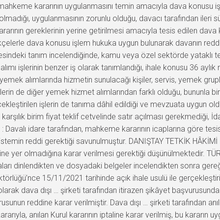
mahkeme kararının uygulanmasını temin amacıyla dava konusu işle
olmadığı, uygulanmasının zorunlu olduğu, davacı tarafından ileri sü
rarının gereklerinin yerine getirilmesi amacıyla tesis edilen dava 
rekçelerle dava konusu işlem hukuka uygun bulunarak davanın redd
esindeki tanım incelendiğinde, kamu veya özel sektörde yataklı t
mı işlerinin benzer iş olarak tanımlandığı, ihale konusu 36 aylık
emek alımlarında hizmetin sunulacağı kişiler, servis, yemek grupları
lerin de diğer yemek hizmet alımlarından farklı olduğu, bununla birl
ekleştirilen işlerin de tanıma dâhil edildiği ve mevzuata uygun o
arşılık birim fiyat teklif cetvelinde satır açılması gerekmediği, 
Davalı idare tarafından, mahkeme kararının icaplarına göre tesis 
k istemin reddi gerektiği savunulmuştur. DANIŞTAY TETKİK HÂKİMİ 
ne yer olmadığına karar verilmesi gerektiği düşünülmektedir. T
aları dinlendikten ve dosyadaki belgeler incelendikten sonra g
lüğü’nce 15/11/2021 tarihinde açık ihale usulü ile gerçekleştiril
olarak dava dışı … şirketi tarafından itirazen şikâyet başvurusun
usunun reddine karar verilmiştir. Dava dışı … şirketi tarafından anıl
kararıyla, anılan Kurul kararının iptaline karar verilmiş, bu kara