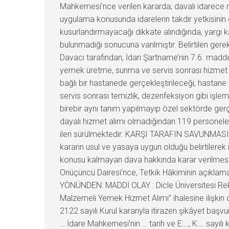
Mahkemesi’nce verilen kararda; davalı idarece 
uygulama konusunda idarelerin takdir yetkisinin 
kusurlandırmayacağı dikkate alındığında, yargı ka
bulunmadığı sonucuna varılmıştır. Belirtilen ge
Davacı tarafından, İdari Şartname’nin 7.6. madd
yemek üretme, sunma ve servis sonrası hizmet alı
bağlı bir hastanede gerçekleştirileceği, hastane y
servis sonrası temizlik, dezenfeksiyon gibi işlem
birebir aynı tanım yapılmayıp özel sektörde gerç
dayalı hizmet alımı olmadığından 119 personele k
ileri sürülmektedir. KARŞI TARAFIN SAVUNMASI : 
kararın usul ve yasaya uygun olduğu belirtilere
konusu kalmayan dava hakkında karar verilmesi
Onüçüncü Dairesi’nce, Tetkik Hâkiminin açıklam
YÖNÜNDEN: MADDİ OLAY : Dicle Üniversitesi Rektör
Malzemeli Yemek Hizmet Alımı” ihalesine ilişkin 
2122 sayılı Kurul kararıyla itirazen şikâyet başvur
… İdare Mahkemesi’nin … tarih ve E:…, K:… sayılı 