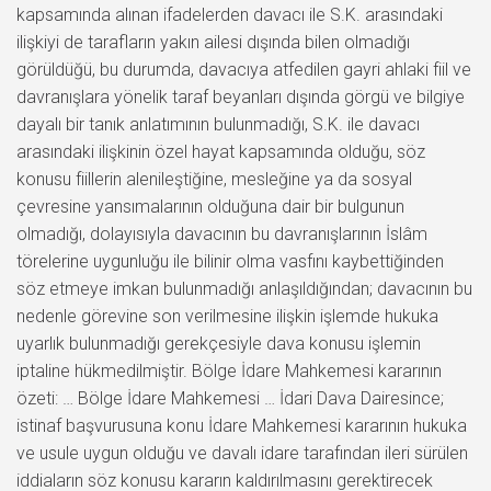
kapsamında alınan ifadelerden davacı ile S.K. arasındaki
ilişkiyi de tarafların yakın ailesi dışında bilen olmadığı
görüldüğü, bu durumda, davacıya atfedilen gayri ahlaki fiil ve
davranışlara yönelik taraf beyanları dışında görgü ve bilgiye
dayalı bir tanık anlatımının bulunmadığı, S.K. ile davacı
arasındaki ilişkinin özel hayat kapsamında olduğu, söz
konusu fiillerin alenileştiğine, mesleğine ya da sosyal
çevresine yansımalarının olduğuna dair bir bulgunun
olmadığı, dolayısıyla davacının bu davranışlarının İslâm
törelerine uygunluğu ile bilinir olma vasfını kaybettiğinden
söz etmeye imkan bulunmadığı anlaşıldığından; davacının bu
nedenle görevine son verilmesine ilişkin işlemde hukuka
uyarlık bulunmadığı gerekçesiyle dava konusu işlemin
iptaline hükmedilmiştir. Bölge İdare Mahkemesi kararının
özeti: … Bölge İdare Mahkemesi … İdari Dava Dairesince;
istinaf başvurusuna konu İdare Mahkemesi kararının hukuka
ve usule uygun olduğu ve davalı idare tarafından ileri sürülen
iddiaların söz konusu kararın kaldırılmasını gerektirecek