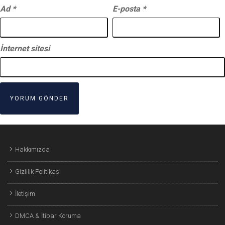
Ad
*
E-posta
*
İnternet sitesi
Hakkımızda
Gizlilik Politikası
İletişim
DMCA & İtibar Koruma