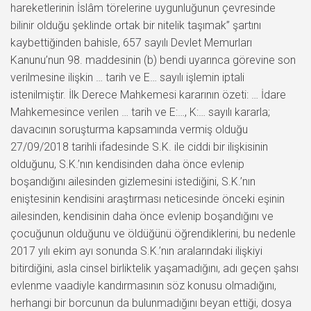
hareketlerinin İslâm törelerine uygunluğunun çevresinde
bilinir olduğu şeklinde ortak bir nitelik taşımak” şartını
kaybettiğinden bahisle, 657 sayılı Devlet Memurları
Kanunu’nun 98. maddesinin (b) bendi uyarınca görevine son
verilmesine ilişkin … tarih ve E… sayılı işlemin iptali
istenilmiştir. İlk Derece Mahkemesi kararının özeti: … İdare
Mahkemesince verilen … tarih ve E:…, K:… sayılı kararla;
davacının soruşturma kapsamında vermiş olduğu
27/09/2018 tarihli ifadesinde S.K. ile ciddi bir ilişkisinin
olduğunu, S.K.’nın kendisinden daha önce evlenip
boşandığını ailesinden gizlemesini istediğini, S.K.’nın
eniştesinin kendisini araştırması neticesinde önceki eşinin
ailesinden, kendisinin daha önce evlenip boşandığını ve
çocuğunun olduğunu ve öldüğünü öğrendiklerini, bu nedenle
2017 yılı ekim ayı sonunda S.K.’nın aralarındaki ilişkiyi
bitirdiğini, asla cinsel birliktelik yaşamadığını, adı geçen şahsı
evlenme vaadiyle kandırmasının söz konusu olmadığını,
herhangi bir borcunun da bulunmadığını beyan ettiği, dosya