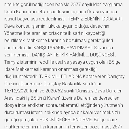
nitelikte görülmediğinden bahisle 2577 sayılı İdari Yargılama
Usulü Kanunu’nun 45. maddesinin üçüncü fıkrası uyarınca
istinaf başvurusu reddedilmiştir. TEMYİZ EDENİN İDDİALARI:
Dava konusu işlemin hukuka uygun olduğu, davacının
Yönetmelikte aranılan ortak nitelik şartını kaybettiği
belirtilerek, Mahkeme kararının bozulması gerektiği ileri
sürülmektedir. KARŞI TARAFIN SAVUNMASI: Savunma
verilmemiştir. DANIŞTAY TETKİK HÂKİMİ: … DÜŞÜNCESİ :
Temyiz isteminin reddi ile usul ve yasaya uygun olan Bölge
İdare Mahkemesi kararının onanması gerektiği
düşünülmektedir. TÜRK MİLLETİ ADINA Karar veren Danıştay
Onikinci Dairesince; Danıştay Başkanlık Kurulu’nun
18/12/2020 tarih ve 2020/62 sayılı “Danıştay Dava Daireleri
Arasındaki İş Bölümü Kararı” üzerine Dairemize devredilen
dosya incelendikten sonra, tekemmül ettiğinden yürütmenin
durdurulması istemi hakkında ayrıca bir karar verilmeksizin
gereği görüşüldü: HUKUKİ DEĞERLENDİRME: Bölge idare
mahkemelerinin nihai kararlarının temyizen bozulması, 2577