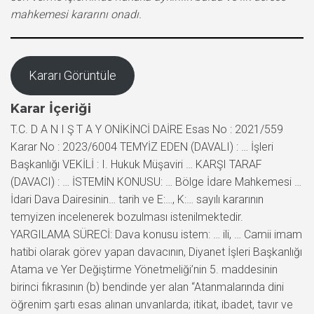
mahkemesi kararını onadı.
Kararı Görüntüle
Karar İçeriği
T.C. D A N I Ş T A Y ONİKİNCİ DAİRE Esas No : 2021/559
Karar No : 2023/6004 TEMYİZ EDEN (DAVALI) : … İşleri
Başkanlığı VEKİLİ : I. Hukuk Müşaviri … KARŞI TARAF
(DAVACI) : … İSTEMİN KONUSU: … Bölge İdare Mahkemesi …
İdari Dava Dairesinin… tarih ve E:…, K:… sayılı kararının
temyizen incelenerek bozulması istenilmektedir.
YARGILAMA SÜRECİ: Dava konusu istem: … ili, … Camii imam
hatibi olarak görev yapan davacının, Diyanet İşleri Başkanlığı
Atama ve Yer Değiştirme Yönetmeliği’nin 5. maddesinin
birinci fıkrasının (b) bendinde yer alan “Atanmalarında dini
öğrenim şartı esas alınan unvanlarda; itikat, ibadet, tavır ve