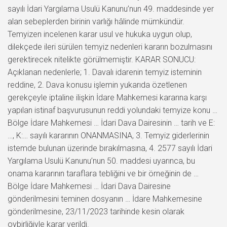
sayılı İdari Yargılama Usulü Kanunu’nun 49. maddesinde yer
alan sebeplerden birinin varlığı hâlinde mümkündür.
Temyizen incelenen karar usul ve hukuka uygun olup,
dilekçede ileri sürülen temyiz nedenleri kararın bozulmasını
gerektirecek nitelikte görülmemiştir. KARAR SONUCU:
Açıklanan nedenlerle; 1. Davalı idarenin temyiz isteminin
reddine, 2. Dava konusu işlemin yukarıda özetlenen
gerekçeyle iptaline ilişkin İdare Mahkemesi kararına karşı
yapılan istinaf başvurusunun reddi yolundaki temyize konu …
Bölge İdare Mahkemesi … İdari Dava Dairesinin … tarih ve E:
…, K:… sayılı kararının ONANMASINA, 3. Temyiz giderlerinin
istemde bulunan üzerinde bırakılmasına, 4. 2577 sayılı İdari
Yargılama Usulü Kanunu’nun 50. maddesi uyarınca, bu
onama kararının taraflara tebliğini ve bir örneğinin de …
Bölge İdare Mahkemesi … İdari Dava Dairesine
gönderilmesini teminen dosyanın … İdare Mahkemesine
gönderilmesine, 23/11/2023 tarihinde kesin olarak
oybirliğiyle karar verildi.