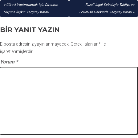
YAZI
Görevi Yaptırmamak İçin Direnme
Fuzuli İşgal Sebebiyle Tahliye ve
GEZINMESI
Suçuna İlişkin Yargıtay Kararı
Ecrimisil Hakkında Yargıtay Kararı
BIR YANIT YAZIN
E-posta adresiniz yayınlanmayacak.
Gerekli alanlar
*
ile
işaretlenmişlerdir
Yorum
*