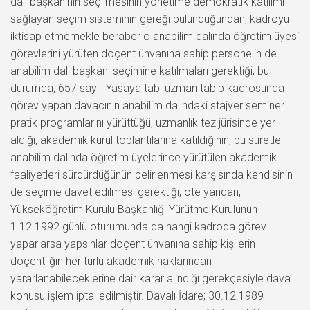
dalı başkanının seçilmesinin yönetime demokratik katılımı
sağlayan seçim sisteminin gereği bulunduğundan, kadroyu
iktisap etmemekle beraber o anabilim dalında öğretim üyesi
görevlerini yürüten doçent ünvanına sahip personelin de
anabilim dalı başkanı seçimine katılmaları gerektiği, bu
durumda, 657 sayılı Yasaya tabi uzman tabip kadrosunda
görev yapan davacının anabilim dalındaki stajyer seminer
pratik programlarını yürüttüğü, uzmanlık tez jürisinde yer
aldığı, akademik kurul toplantılarına katıldığının, bu suretle
anabilim dalında öğretim üyelerince yürütülen akademik
faaliyetleri sürdürdüğünün belirlenmesi karşısında kendisinin
de seçime davet edilmesi gerektiği, öte yandan,
Yükseköğretim Kurulu Başkanlığı Yürütme Kurulunun
1.12.1992 günlü oturumunda da hangi kadroda görev
yaparlarsa yapsınlar doçent ünvanına sahip kişilerin
doçentliğin her türlü akademik haklarından
yararlanabileceklerine dair karar alındığı gerekçesiyle dava
konusu işlem iptal edilmiştir. Davalı İdare; 30.12.1989