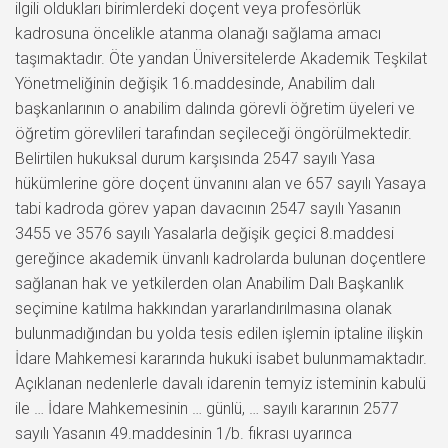
ilgili oldukları birimlerdeki doçent veya profesörlük
kadrosuna öncelikle atanma olanağı sağlama amacı
taşımaktadır. Öte yandan Üniversitelerde Akademik Teşkilat
Yönetmeliğinin değişik 16.maddesinde, Anabilim dalı
başkanlarının o anabilim dalında görevli öğretim üyeleri ve
öğretim görevlileri tarafından seçileceği öngörülmektedir.
Belirtilen hukuksal durum karşısında 2547 sayılı Yasa
hükümlerine göre doçent ünvanını alan ve 657 sayılı Yasaya
tabi kadroda görev yapan davacının 2547 sayılı Yasanın
3455 ve 3576 sayılı Yasalarla değişik geçici 8.maddesi
gereğince akademik ünvanlı kadrolarda bulunan doçentlere
sağlanan hak ve yetkilerden olan Anabilim Dalı Başkanlık
seçimine katılma hakkından yararlandırılmasına olanak
bulunmadığından bu yolda tesis edilen işlemin iptaline ilişkin
İdare Mahkemesi kararında hukuki isabet bulunmamaktadır.
Açıklanan nedenlerle davalı idarenin temyiz isteminin kabulü
ile … İdare Mahkemesinin … günlü, … sayılı kararının 2577
sayılı Yasanın 49.maddesinin 1/b. fıkrası uyarınca