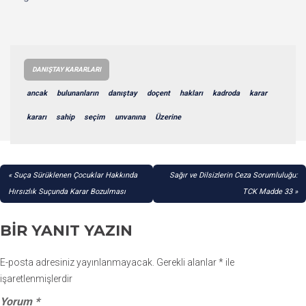
DANIŞTAY KARARLARI
ancak
bulunanların
danıştay
doçent
hakları
kadroda
karar
kararı
sahip
seçim
unvanına
Üzerine
YAZI
Suça Sürüklenen Çocuklar Hakkında
Sağır ve Dilsizlerin Ceza Sorumluluğu:
GEZINMESI
Hırsızlık Suçunda Karar Bozulması
TCK Madde 33
BIR YANIT YAZIN
E-posta adresiniz yayınlanmayacak.
Gerekli alanlar
*
ile
işaretlenmişlerdir
Yorum
*