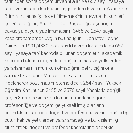
tarihinden sonra doçent ünvanını alan ve 657 sayılı Yasaya
tabi uzman tabip kadrosunu işgal eden davacının, Akademik
Bilim Kurullarına iştirak ettirilmemesinin mevzuat hükümleri
gereği olduğunu, Ana Bilim Dalı Başkanlığı seçimi için
davacıya duyuru yapılmamasının 3455 ve 2547 sayılı
Yasalara tamamen uygun bulunduğunu, Danıştay Beşinci
Dairesinin 1991/4330 esas sayılı bozma kararında da 657
sayılı yasaya tabi kadroda bulunan doçentlerin, akademik
kadroda bulunan doçentlere sağlanan hak ve yetkilerden
yararlanmasının mümkün olmadığının belirtildiğini öne
sürmekte ve İdare Mahkemesi kararının temyizen
incelenerek bozulmasını istemektedir. 2547 sayılı Yüksek
Öğretim Kanununun 3455 ve 3576 sayılı Yasalarla değişik
geçici 8.maddesinde; bu kanun hükümlerine göre
profesörlüğe ve doçentliğe yükseltilmiş olanların
bulundukları kadroda doçent ve profesör ünvanının sağladığı
bütün hak ve yetkilerden yararlanacağı ve bu kişilerin ilgili
birimlerdeki doçent ve profesör kadrolarına öncelikle