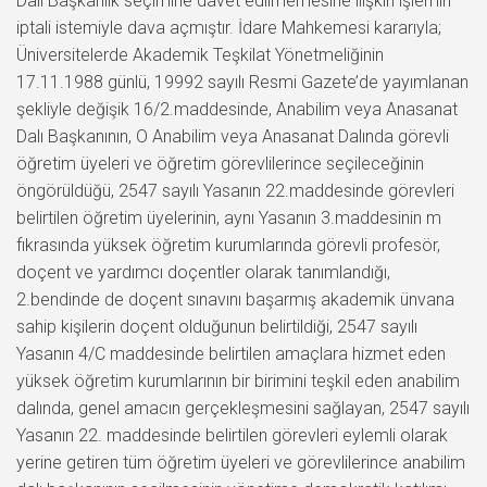
Dalı Başkanlık seçimine davet edilmemesine ilişkin işlemin
iptali istemiyle dava açmıştır. İdare Mahkemesi kararıyla;
Üniversitelerde Akademik Teşkilat Yönetmeliğinin
17.11.1988 günlü, 19992 sayılı Resmi Gazete’de yayımlanan
şekliyle değişik 16/2.maddesinde, Anabilim veya Anasanat
Dalı Başkanının, O Anabilim veya Anasanat Dalında görevli
öğretim üyeleri ve öğretim görevlilerince seçileceğinin
öngörüldüğü, 2547 sayılı Yasanın 22.maddesinde görevleri
belirtilen öğretim üyelerinin, aynı Yasanın 3.maddesinin m
fıkrasında yüksek öğretim kurumlarında görevli profesör,
doçent ve yardımcı doçentler olarak tanımlandığı,
2.bendinde de doçent sınavını başarmış akademik ünvana
sahip kişilerin doçent olduğunun belirtildiği, 2547 sayılı
Yasanın 4/C maddesinde belirtilen amaçlara hizmet eden
yüksek öğretim kurumlarının bir birimini teşkil eden anabilim
dalında, genel amacın gerçekleşmesini sağlayan, 2547 sayılı
Yasanın 22. maddesinde belirtilen görevleri eylemli olarak
yerine getiren tüm öğretim üyeleri ve görevlilerince anabilim