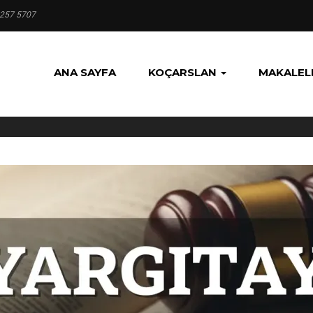
 257 5707
ANA SAYFA
KOÇARSLAN
MAKALEL