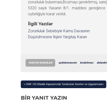
zorunluluk bulunması,Bozmayı gerektirmiş, sanığ
5320 sayılı Yasanın 8/1. maddesi gereğinc
oybirliğiyle karar verildi.
İlgili Yazılar
Zorunluluk Sebebiyle Kamu Davasının
Düşürülmesine İlişkin Yargıtay Kararı
açıklanmasının
bırakılması
dolandırı
YARGITAY KARARLARI
YAZI
CMK 102 Madde Kapsamında Tutukluluk Süreleri ve Uygulamaları
GEZINMESI
BIR YANIT YAZIN