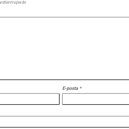
şaretlenmişlerdir
E-posta
*