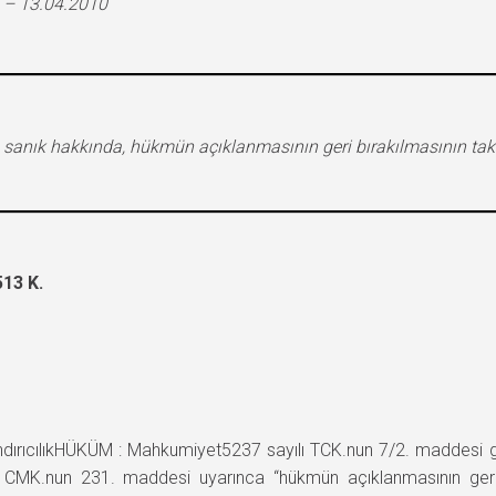
 – 13.04.2010
 sanık hakkında, hükmün açıklanmasının geri bırakılmasının tak
13 K.
ıcılıkHÜKÜM : Mahkumiyet5237 sayılı TCK.nun 7/2. maddesi göze
 CMK.nun 231. maddesi uyarınca “hükmün açıklanmasının geri b