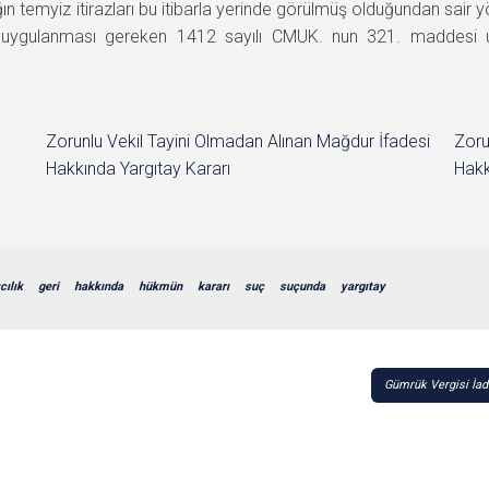
ın temyiz itirazları bu itibarla yerinde görülmüş olduğundan sai
e uygulanması gereken 1412 sayılı CMUK. nun 321. maddes
Zorunlu Vekil Tayini Olmadan Alınan Mağdur İfadesi
Zoru
Hakkında Yargıtay Kararı
Hakk
cılık
geri
hakkında
hükmün
kararı
suç
suçunda
yargıtay
Gümrük Vergisi İade