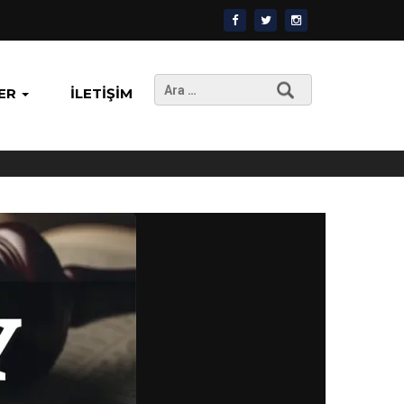
Arama:
ER
İLETIŞIM