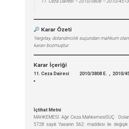
11. Ceza Dairesi – 2010/3808 – 2010/4513
Karar Özeti
Yargıtay, dolandırıcılık suçundan mahkum olan
kararı bozmuştur.
Karar İçeriği
11. Ceza Dairesi 2010/3808 E. , 2010/45
İçtihat Metni
MAHKEMESİ :Ağır Ceza MahkemesiSUÇ : Dolandır
5728 sayılı Yasanın 562. maddesi ile değişik