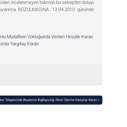
r yönleri incelenmeyen hükmün bu sebepten dolayı
i uyarınca BOZULMASINA, 13.04.2010 gününde
nlu Müdafiinin Yokluğunda Verilen Hırsızlık Kararı
ında Yargıtay Kararı
si Taleplerinde Beyanının Bağlayıcılığı İlkesi Üzerine Danıştay Kararı