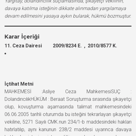
Yargıtay, dolandırıcılık suçlamasında, şikayetçi vekilinin,
davaya katılma isteğinin dikkate alınmadan yargılamaya
devam edilmesini yasaya aykırı bularak, hükmü bozmuştur.
Karar İçeriği
11. Ceza Dairesi 2009/8234 E. , 2010/8577 K.
İçtihat Metni
MAHKEMESİ :Asliye Ceza MahkemesiSUÇ :
DolandırıcılıkHÜKÜM : Beraat Soruşturma sırasında şikayetçi
olup, kovuşturma aşamasında talimat mahkemesindeki
06.06.2005 tarihli oturumda bu isteğini tekrarlayan şikayetçi
vekiline, 5271 Sayılı CMK.nun 234/1-b maddesindeki hakları
hatırlatılıp, aynı kanunun 238/2 maddesi uyarınca davaya