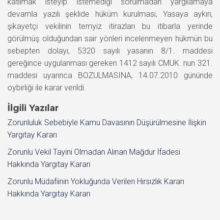
katılmak isteyip istemediği sorulmadan yargılamaya
devamla yazılı şeklide hüküm kurulması, Yasaya aykırı,
şikayetçi vekilinin temyiz itirazları bu itibarla yerinde
görülmüş olduğundan sair yönleri incelenmeyen hükmün bu
sebepten dolayı, 5320 sayılı yasanın 8/1. maddesi
gereğince uygulanması gereken 1412 sayılı CMUK. nun 321.
maddesi uyarınca BOZULMASINA, 14.07.2010 gününde
oybirliği ile karar verildi.
İlgili Yazılar
Zorunluluk Sebebiyle Kamu Davasının Düşürülmesine İlişkin
Yargıtay Kararı
Zorunlu Vekil Tayini Olmadan Alınan Mağdur İfadesi
Hakkında Yargıtay Kararı
Zorunlu Müdafiinin Yokluğunda Verilen Hırsızlık Kararı
Hakkında Yargıtay Kararı