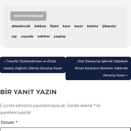
YARGITAY KARARLARI
dolandırıcılık
hakkına
İlişkin
karar
kararı
katılma
Şikayetçi
suç
suçunda
vekilinin
yargıtay
YAZI
Transfer Fiyatlandırması ve Örtülü
İmar Kanunu’na Aykırılık Sebebiyle
GEZINMESI
Kazanç Dağıtımı Üzerine Danıştay Kararı
Alınan Kararların Denetimi Hakkında
Danıştay Kararı
BIR YANIT YAZIN
E-posta adresiniz yayınlanmayacak.
Gerekli alanlar
*
ile
işaretlenmişlerdir
Yorum
*