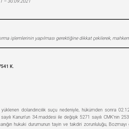
1 – 30.09.2021
ştırma işlemlerinin yapılması gerektiğine dikkat çekilerek, mahk
541 K.
lenen dolandırıcılık suçu nedeniyle, hükümden sonra 02.12
 sayılı Kanun’un 34.maddesi ile değişik 5271 sayılı CMK’nin 25
anığın hukuki durumunun tayin ve takdiri zorunluluğu, Bozmayı g