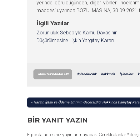
yerinde görüldüğünden, diğer yönleri incele
maddesi uyarınca BOZULMASINA, 30.09.2021 tarihi
İlgili Yazılar
Zorunluluk Sebebiyle Kamu Davasının
Düşürülmesine İlişkin Yargıtay Kararı
dolandırıcılık
hakkında
İşlemleri
k
YARGITAY KARARLARI
YAZI
Haczin İptali ve Ödeme Emrinin Geçersizliği Hakkında Danıştay Karar
GEZINMESI
BIR YANIT YAZIN
E-posta adresiniz yayınlanmayacak.
Gerekli alanlar
*
ile i