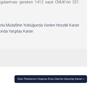
ygulanması gereken 1412 sayılı CMUK’nin 321.
nlu Müdafiinin Yokluğunda Verilen Hırsızlık Kararı
ında Yargıtay Kararı
İmar Planlarının Onayına İtiraz Üzerine Danıştay Kararı