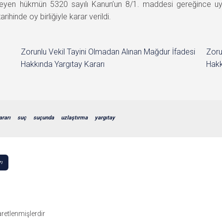
nmeyen hükmün 5320 sayılı Kanun’un 8/1. maddesi gereğince u
nde oy birliğiyle karar verildi.
Zorunlu Vekil Tayini Olmadan Alınan Mağdur İfadesi
Zoru
Hakkında Yargıtay Kararı
Hakk
ararı
suç
suçunda
uzlaştırma
yargıtay
ı
şaretlenmişlerdir