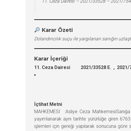
11. Ceza Dairesi – 2021/33528 – 2021/754
Karar Özeti
Dolandırıcılık suçu ile yargılanan sanığın uzla
Karar İçeriği
11. Ceza Dairesi 2021/33528 E. , 2021/7
İçtihat Metni
MAHKEMESİ :Asliye Ceza MahkemesiSanığa yük
yayımlanarak aynı tarihte yürürlüğe giren 6763
işlemleri için gereği yapılarak sonucuna göre s