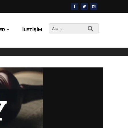
Arama:
ER
İLETIŞIM