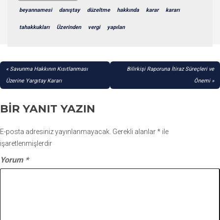
beyannamesi
danıştay
düzeltme
hakkında
karar
kararı
tahakkukları
Üzerinden
vergi
yapılan
YAZI
Savunma Hakkının Kısıtlanması
Bilirkişi Raporuna İtiraz Süreçleri ve
GEZINMESI
Üzerine Yargıtay Kararı
Önemi
BIR YANIT YAZIN
E-posta adresiniz yayınlanmayacak.
Gerekli alanlar
*
ile
işaretlenmişlerdir
Yorum
*