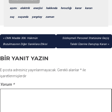
aşımı
elektrik
enerjisi
hakkında
hırsızlığı
karar
kararı
suç
suçunda
yargıtay
zaman
YAZI
CMK Madde 306: Hükmün
Sözleşmeli Personel Statüsüne Geçiş
GEZINMESI
Bozulmasının Diğer Sanıklara Etkisi
Talebi Üzerine Danıştay Kararı
BIR YANIT YAZIN
E-posta adresiniz yayınlanmayacak.
Gerekli alanlar
*
ile
işaretlenmişlerdir
Yorum
*