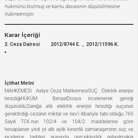
hükmünü bozmuş ve kamu davasının düşürülmesine
hükmetmiştir.
Karar İçeriği
2. Ceza Dairesi 2012/8744 E. , 2012/11596 K.
İçtihat Metni
MAHKEMESİ :Asliye Ceza MahkemesiSUÇ : Elektrik enerjisi
hırsızlığıHÜKÜM : BeraatDosya incelenerek gereği
düşünüldü;Sanığa atılı elektrik enerjisi hırsızlığı suçunun
gerektirdiği cezanın miktar ve nev’i itibariyle tabi olduğu 765
Sayılı TCK.nun 102/4 ve 104/2. maddelerine göre
hesaplanan yedi yıl altı aylık kesintili zamanaşımının suç ve
inceleme tarihleri arasında gerçekleştiği anlaşılmakla