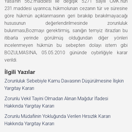
Yasa’nın 562.maddesi ile değişik 5271 sayılı CMK.nun
231.maddesi uyarınca; hükmolunan cezanın tür ve süresine
göre hükmün açıklanmasının geri bırakılıp bırakılmayacağı
hususunun değerlendirilmesinde zorunluluk
bulunması,Bozmayı gerektirmiş, sanığın temyiz itirazları bu
itibarla yerinde görülmüş olduğundan diğer yönleri
incelenmeyen hükmün bu sebepten dolayı istem gibi
BOZULMASINA, 05.05.2010 gününde oybirliğiyle karar
verildi.
İlgili Yazılar
Zorunluluk Sebebiyle Kamu Davasının Düşürülmesine İlişkin
Yargıtay Kararı
Zorunlu Vekil Tayini Olmadan Alınan Mağdur İfadesi
Hakkında Yargıtay Kararı
Zorunlu Müdafiinin Yokluğunda Verilen Hırsızlık Kararı
Hakkında Yargıtay Kararı