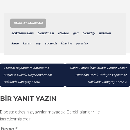
YARGITAY KARARLARI
açıklanmasının
bırakılması
elektrik
geri
hırsızlığı
hükmün
karar
kararı
suç
suçunda
Üzerine
yargıtay
YAZI
Ulusal Bayramlara Katılmama
Sahte Fatura İddialarında Somut Tespit
GEZINMESI
Suçunun Hukuki Değerlendirmesi
Olmadan Cezalı Tarhiyat Yapılamaz
Hakkında Danıştay Kararı
Hakkında Danıştay Kararı
BIR YANIT YAZIN
E-posta adresiniz yayınlanmayacak.
Gerekli alanlar
*
ile
işaretlenmişlerdir
Yorum
*