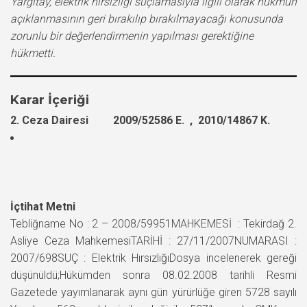
Yargıtay, elektrik hırsızlığı suçlamasıyla ilgili olarak hükmün
açıklanmasının geri bırakılıp bırakılmayacağı konusunda
zorunlu bir değerlendirmenin yapılması gerektiğine
hükmetti.
Karar İçeriği
2. Ceza Dairesi 2009/52586 E. , 2010/14867 K.
İçtihat Metni
Tebliğname No : 2 – 2008/59951MAHKEMESİ : Tekirdağ 2.
Asliye Ceza MahkemesiTARİHİ : 27/11/2007NUMARASI :
2007/698SUÇ : Elektrik HırsızlığıDosya incelenerek gereği
düşünüldü;Hükümden sonra 08.02.2008 tarihli Resmi
Gazetede yayımlanarak aynı gün yürürlüğe giren 5728 sayılı