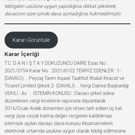
tebligatın usulüne uygun yapıldığına dikkat çekilerek,
davacının süre içinde dava açmadığına hükmedilmiştir.
Kararı Görüntüle
Karar İçeriği
T.C. D A N I Ş T A Y DOKUZUNCU DAİRE Esas No :
2021/3754 Karar No : 2021/6102 TEMYİZ EDENLER : 1-
(DAVACI) … Peyzaj Tarım İnşaat Taahhüt İthalat İhracat ve
Ticaret Limited Şirketi 2- (DAVALI) … Vergi Dairesi Başkanlığı
VEKİLİ : Av. … İSTEMİN KONUSU : Davacı şirket adına
düzenlenen vergi inceleme raporuna dayanılarak
2016/Ocak-Aralık dönemleri için re’sen tarh edilen üç kat
vergi ziyaı cezalı katma değer vergisinin kaldırılması
istemiyle açılan davayı; dava konusu ihbarnamelerin
elektronik ortamda usulüne uygun olarak tebliğ edilmesine