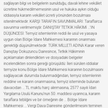
sağlayan bilgi ve belgelerin sunulduğu, davalı lehine vekâlet
ücretine hükmedilmemesinin usul ve hukuka aykırı olduğu
iddiasıyla kararın vekâlet ücreti yönünden bozulması
istenilmektedir. KARŞI TARAFIN SAVUNMALARI: Taraflarca
savunma verilmemiştir. DANIŞTAY TETKİK HÂKİMİ …’IN
DÜŞÜNCESİ: Temyiz istemlerinin reddi ile usul ve yasaya
uygun olan Bölge İdare Mahkemesi kararının onanması
gerektiği düşünülmektedir. TÜRK MİLLETİ ADINA Karar veren
Danıştay Dokuzuncu Dairesince, Tetkik Hâkiminin
açıklamaları dinlendikten ve dosyadaki belgeler
incelendikten sonra gereği görüşüldü: İleri sürülen iddialar
temyize konu Bölge İdare Mahkemesi kararının bozulmasını
sağlayacak durumda bulunmadığından, temyiz istemlerinin
reddine ve kararın onanmasına, temyiz isteminde bulunan
davacıdan … TL maktu harç alınmasına, 2577 sayılı İdari
Yargılama Usulü Kanunu’nun 50. maddesi uyarınca, kararın
taraflara tebliğini ve bir örneğinin de … Bölge İdare
Mahkemesi … Vergi Dava Dairesine gönderilmesini teminen