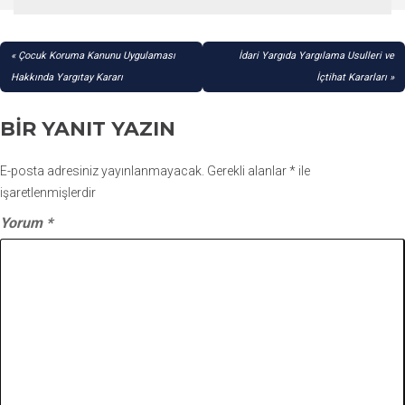
YAZI
Çocuk Koruma Kanunu Uygulaması
İdari Yargıda Yargılama Usulleri ve
GEZINMESI
Hakkında Yargıtay Kararı
İçtihat Kararları
BIR YANIT YAZIN
E-posta adresiniz yayınlanmayacak.
Gerekli alanlar
*
ile
işaretlenmişlerdir
Yorum
*