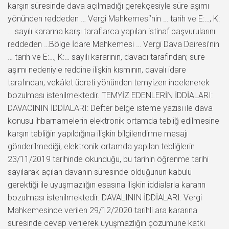
karşın süresinde dava açılmadığı gerekçesiyle süre aşımı
yönünden reddeden … Vergi Mahkemesi’nin … tarih ve E:…, K:
… sayılı kararına karşı taraflarca yapılan istinaf başvurularını
reddeden …Bölge İdare Mahkemesi … Vergi Dava Dairesi’nin
… tarih ve E:…, K:… sayılı kararının, davacı tarafından; süre
aşımı nedeniyle reddine ilişkin kısmının, davalı idare
tarafından; vekâlet ücreti yönünden temyizen incelenerek
bozulması istenilmektedir. TEMYİZ EDENLERİN İDDİALARI:
DAVACININ İDDİALARI: Defter belge isteme yazısı ile dava
konusu ihbarnamelerin elektronik ortamda tebliğ edilmesine
karşın tebliğin yapıldığına ilişkin bilgilendirme mesajı
gönderilmediği, elektronik ortamda yapılan tebliğlerin
23/11/2019 tarihinde okunduğu, bu tarihin öğrenme tarihi
sayılarak açılan davanın süresinde olduğunun kabulü
gerektiği ile uyuşmazlığın esasına ilişkin iddialarla kararın
bozulması istenilmektedir. DAVALININ İDDİALARI: Vergi
Mahkemesince verilen 29/12/2020 tarihli ara kararına
süresinde cevap verilerek uyuşmazlığın çözümüne katkı