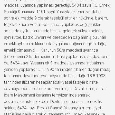
maddesi uyarınca yapılması gerektiği, 5434 sayılı T.C. Emekli
Sandığı Kanununa 1101 sayılı Yasayla eklenen ve daha
sonra ek madde 9 olarak teselsül ettirilen hükümle, barem,
teşkilat, kadro ve sair konularda yapılacak değişiklikler
sonunda aylık tutarlarında husule gelecek yükselmelerin,
aynı rütbe, kadro ünvanı ve dereceden bağlanmış bulunan
emekli aylıkları hakkında da uygulanacağının öngörüldüğü,
emekli olmasaydı ... Kanunun 50/a maddesi uyarınca
3.derecenin 2.kademesine intibakı yapılacak olan davacının
da, 5434 sayılı Yasanın ek 9.maddesi uyarınca intibakının
yeniden yapılarak 15.4.1990 tarihinden itibaren doğan maaş
farklarının, davalı idareye başvuruda bulunduğu 18.8.1993
tarihinden itibaren hesaplanacak yasal faiziyle birlikte
davacıya ödenmesine karar verilmiştir. Davalı idare, anılan
İdare Mahkemesi kararının temyizen incelenerek
bozulmasını istemektedir. Devlet memurlarının emeklilik
hakları, 5434 sayılı Emekli Sandığı Yasasıyla memuriyet
statüsüne bağlı olarak düzenlenmiştir. Emekli kesenek ve