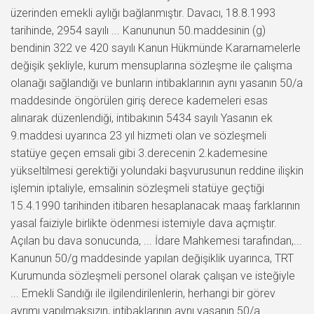
üzerinden emekli aylığı bağlanmıştır. Davacı, 18.8.1993
tarihinde, 2954 sayılı ... Kanununun 50.maddesinin (g)
bendinin 322 ve 420 sayılı Kanun Hükmünde Kararnamelerle
değişik şekliyle, kurum mensuplarına sözleşme ile çalışma
olanağı sağlandığı ve bunların intibaklarının aynı yasanın 50/a
maddesinde öngörülen giriş derece kademeleri esas
alınarak düzenlendiği, intibakının 5434 sayılı Yasanın ek
9.maddesi uyarınca 23 yıl hizmeti olan ve sözleşmeli
statüye geçen emsali gibi 3.derecenin 2.kademesine
yükseltilmesi gerektiği yolundaki başvurusunun reddine ilişkin
işlemin iptaliyle, emsalinin sözleşmeli statüye geçtiği
15.4.1990 tarihinden itibaren hesaplanacak maaş farklarının
yasal faiziyle birlikte ödenmesi istemiyle dava açmıştır.
Açılan bu dava sonucunda, ... İdare Mahkemesi tarafından,...
Kanunun 50/g maddesinde yapılan değişiklik uyarınca, TRT
Kurumunda sözleşmeli personel olarak çalışan ve isteğiyle
... Emekli Sandığı ile ilgilendirilenlerin, herhangi bir görev
ayrımı yapılmaksızın, intibaklarının aynı yasanın 50/a