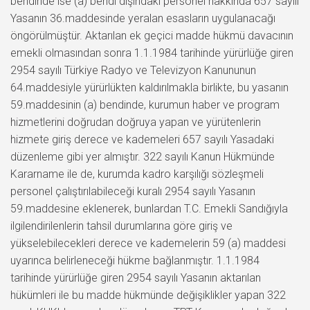
bendinde ise (a) bendi dışındaki personel hakkında 657 sayılı
Yasanın 36.maddesinde yeralan esasların uygulanacağı
öngörülmüştür. Aktarılan ek geçici madde hükmü davacının
emekli olmasından sonra 1.1.1984 tarihinde yürürlüğe giren
2954 sayılı Türkiye Radyo ve Televizyon Kanununun
64.maddesiyle yürürlükten kaldırılmakla birlikte, bu yasanın
59.maddesinin (a) bendinde, kurumun haber ve program
hizmetlerini doğrudan doğruya yapan ve yürütenlerin
hizmete giriş derece ve kademeleri 657 sayılı Yasadaki
düzenleme gibi yer almıştır. 322 sayılı Kanun Hükmünde
Kararname ile de, kurumda kadro karşılığı sözleşmeli
personel çalıştırılabileceği kuralı 2954 sayılı Yasanın
59.maddesine eklenerek, bunlardan T.C. Emekli Sandığıyla
ilgilendirilenlerin tahsil durumlarına göre giriş ve
yükselebilecekleri derece ve kademelerin 59 (a) maddesi
uyarınca belirleneceği hükme bağlanmıştır. 1.1.1984
tarihinde yürürlüğe giren 2954 sayılı Yasanın aktarılan
hükümleri ile bu madde hükmünde değişiklikler yapan 322