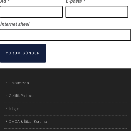
Ad
*
E-posta
*
İnternet sitesi
Hakkımızda
Gizlilik Politikası
İletişim
DMCA & İtibar Koruma