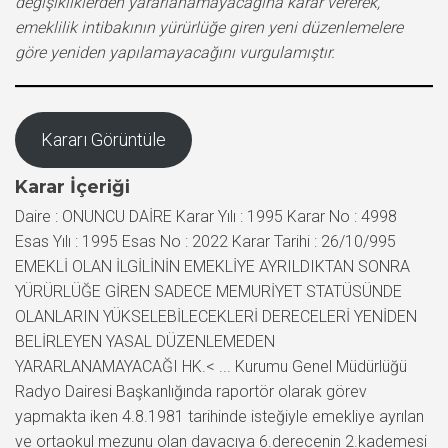
değişikliklerden yararlanamayacağına karar vererek,
emeklilik intibakının yürürlüğe giren yeni düzenlemelere
göre yeniden yapılamayacağını vurgulamıştır.
Kararı Görüntüle
Karar İçeriği
Daire : ONUNCU DAİRE Karar Yılı : 1995 Karar No : 4998
Esas Yılı : 1995 Esas No : 2022 Karar Tarihi : 26/10/995
EMEKLİ OLAN İLGİLİNİN EMEKLİYE AYRILDIKTAN SONRA
YÜRÜRLÜĞE GİREN SADECE MEMURİYET STATÜSÜNDE
OLANLARIN YÜKSELEBİLECEKLERİ DERECELERİ YENİDEN
BELİRLEYEN YASAL DÜZENLEMEDEN
YARARLANAMAYACAĞI HK.< ... Kurumu Genel Müdürlüğü
Radyo Dairesi Başkanlığında raportör olarak görev
yapmakta iken 4.8.1981 tarihinde isteğiyle emekliye ayrılan
ve ortaokul mezunu olan davacıya 6.derecenin 2.kademesi