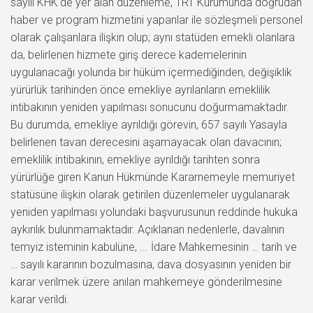
sayılı KHK'de yer alan düzenleme, TRT Kurumunda doğrudan
haber ve program hizmetini yapanlar ile sözleşmeli personel
olarak çalışanlara ilişkin olup; aynı statüden emekli olanlara
da, belirlenen hizmete giriş derece kademelerinin
uygulanacağı yolunda bir hüküm içermediğinden, değişiklik
yürürlük tarihinden önce emekliye ayrılanların emeklilik
intibakının yeniden yapılması sonucunu doğurmamaktadır.
Bu durumda, emekliye ayrıldığı görevin, 657 sayılı Yasayla
belirlenen tavan derecesini aşamayacak olan davacının;
emeklilik intibakının, emekliye ayrıldığı tarihten sonra
yürürlüğe giren Kanun Hükmünde Kararnemeyle memuriyet
statüsüne ilişkin olarak getirilen düzenlemeler uygulanarak
yeniden yapılması yolundaki başvurusunun reddinde hukuka
aykırılık bulunmamaktadır. Açıklanan nedenlerle, davalının
temyiz isteminin kabulüne, ... İdare Mahkemesinin … tarih ve
… sayılı kararının bozulmasına, dava dosyasının yeniden bir
karar verilmek üzere anılan mahkemeye gönderilmesine
karar verildi.