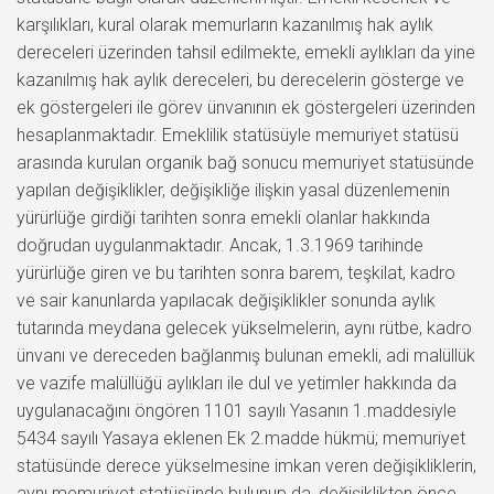
karşılıkları, kural olarak memurların kazanılmış hak aylık
dereceleri üzerinden tahsil edilmekte, emekli aylıkları da yine
kazanılmış hak aylık dereceleri, bu derecelerin gösterge ve
ek göstergeleri ile görev ünvanının ek göstergeleri üzerinden
hesaplanmaktadır. Emeklilik statüsüyle memuriyet statüsü
arasında kurulan organik bağ sonucu memuriyet statüsünde
yapılan değişiklikler, değişikliğe ilişkin yasal düzenlemenin
yürürlüğe girdiği tarihten sonra emekli olanlar hakkında
doğrudan uygulanmaktadır. Ancak, 1.3.1969 tarihinde
yürürlüğe giren ve bu tarihten sonra barem, teşkilat, kadro
ve sair kanunlarda yapılacak değişiklikler sonunda aylık
tutarında meydana gelecek yükselmelerin, aynı rütbe, kadro
ünvanı ve dereceden bağlanmış bulunan emekli, adi malüllük
ve vazife malüllüğü aylıkları ile dul ve yetimler hakkında da
uygulanacağını öngören 1101 sayılı Yasanın 1.maddesiyle
5434 sayılı Yasaya eklenen Ek 2.madde hükmü; memuriyet
statüsünde derece yükselmesine imkan veren değişikliklerin,
aynı memuriyet statüsünde bulunup da, değişiklikten önce