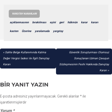
YARGITAY KARARLARI
açıklanmasının
bırakılması
eşini
geri
hükmün
karar
kararı
kasten
Üzerine
yaralamada
yargıtay
YAZI
Sahte Belge Kullanımında Katma
Güvenlik Soruşturması Olumsuz
GEZINMESI
Değer Vergisi İadesi ile İlgili Danıştay
Sonuçlanan Uzman Çavuşun
Kararı
Sözleşmesinin Feshi Hakkında Danıştay
Kararı
BIR YANIT YAZIN
E-posta adresiniz yayınlanmayacak.
Gerekli alanlar
*
ile
işaretlenmişlerdir
Yorum
*