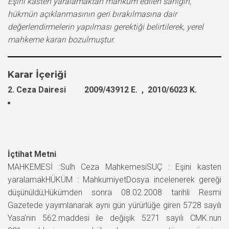
Eşini kasten yaralamaktan mahkum edilen sanığın,
hükmün açıklanmasının geri bırakılmasına dair
değerlendirmelerin yapılması gerektiği belirtilerek, yerel
mahkeme kararı bozulmuştur.
Karar İçeriği
2. Ceza Dairesi 2009/43912 E. , 2010/6023 K.
İçtihat Metni
MAHKEMESİ :Sulh Ceza MahkemesiSUÇ : Eşini kasten
yaralamakHÜKÜM : MahkumiyetDosya incelenerek gereği
düşünüldü;Hükümden sonra 08.02.2008 tarihli Resmi
Gazetede yayımlanarak aynı gün yürürlüğe giren 5728 sayılı
Yasa’nın 562.maddesi ile değişik 5271 sayılı CMK.nun