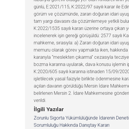
günlü, E:2021/115, K:2022/97 sayılı karar ile Ed
görüm ve çözümünde, zararı doğuran idari uyuşm
tam yargı davasını da çözümlemeye yetkili bulu
K:2022/1535 sayılı kararı üzerine ortaya çıkan y
incelenerek işin gereği görüşüldü: 2577 sayılı K
mahkeme, sırasıyla: a) Zararı doğuran idari uy
memuru olarak görev yapmakta iken, hakkında yür
kararıyla “meslekten çıkarma” cezasıyla tecziye
bozma kararına uyularak, dava konusu işlemin i
K:2020/605 sayılı kararına istinaden 15/09/2020 t
işletilecek yasal faiziyle birlikte ödenmesine k
açılan davanın görüldüğü Mersin İdare Mahkemes
belirlenen Mersin 2. İdare Mahkemesine gönderilm
verildi.
İlgili Yazılar
Zorunlu Sigorta Yükümlülüğünde İdarenin Denet
Sorumluluğu Hakkında Danıştay Kararı