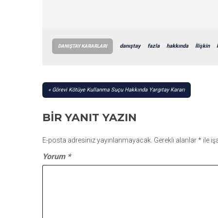
danıştay
fazla
hakkında
İlişkin
DANIŞTAY KARARLARI
YAZI
Görevi Kötüye Kullanma Suçu Hakkında Yargıtay Kararı
GEZINMESI
BIR YANIT YAZIN
E-posta adresiniz yayınlanmayacak.
Gerekli alanlar
*
ile i
Yorum
*