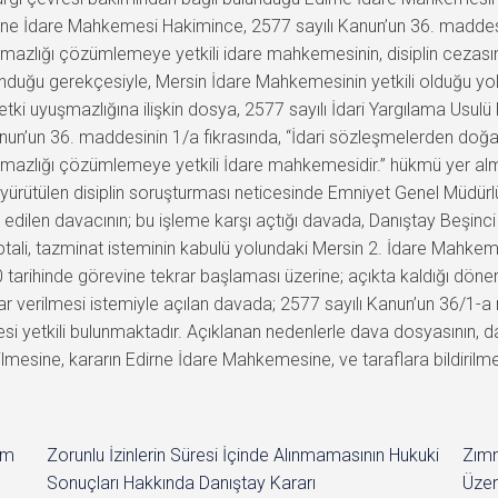
irne İdare Mahkemesi Hakimince, 2577 sayılı Kanun’un 36. maddesin
azlığı çözümlemeye yetkili idare mahkemesinin, disiplin cezasın
nduğu gerekçesiyle, Mersin İdare Mahkemesinin yetkili olduğu yo
etki uyuşmazlığına ilişkin dosya, 2577 sayılı İdari Yargılama Usu
anun’un 36. maddesinin 1/a fıkrasında, “İdari sözleşmelerden doğan
uşmazlığı çözümlemeye yetkili İdare mahkemesidir.” hükmü yer alm
ütülen disiplin soruşturması neticesinde Emniyet Genel Müdürlüğ
 edilen davacının; bu işleme karşı açtığı davada, Danıştay Beşin
ptali, tazminat isteminin kabulü yolundaki Mersin 2. İdare Mahke
arihinde görevine tekrar başlaması üzerine; açıkta kaldığı döneme 
arar verilmesi istemiyle açılan davada; 2577 sayılı Kanun’un 36/1-
i yetkili bulunmaktadır. Açıklanan nedenlerle dava dosyasının, 
esine, kararın Edirne İdare Mahkemesine, ve taraflara bildirilmes
im
Zorunlu İzinlerin Süresi İçinde Alınmamasının Hukuki
Zımn
Sonuçları Hakkında Danıştay Kararı
Üzer