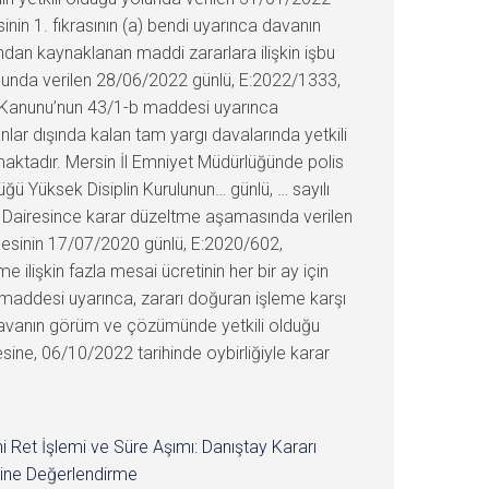
in 1. fıkrasının (a) bendi uyarınca davanın
dan kaynaklanan maddi zararlara ilişkin işbu
lunda verilen 28/06/2022 günlü, E:2022/1333,
lü Kanunu’nun 43/1-b maddesi uyarınca
lar dışında kalan tam yargı davalarında yetkili
aktadır. Mersin İl Emniyet Müdürlüğünde polis
ü Yüksek Disiplin Kurulunun… günlü, … sayılı
ci Dairesince karar düzeltme aşamasında verilen
mesinin 17/07/2020 günlü, E:2020/602,
ilişkin fazla mesai ücretinin her bir ay için
a maddesi uyarınca, zararı doğuran işleme karşı
davanın görüm ve çözümünde yetkili olduğu
ine, 06/10/2022 tarihinde oybirliğiyle karar
i Ret İşlemi ve Süre Aşımı: Danıştay Kararı
ine Değerlendirme