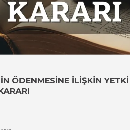
IN ÖDENMESINE İLIŞKIN YETK
KARARI
i