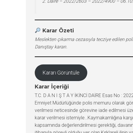
2. Daire – 2022/2603 – 2022/4900 – 06.10
Karar Özeti
Meslekten çıkarma cezasıyla tecziye edilen pol
Danıştay kararı.
Kararı Görüntüle
Karar İçeriği
T.C. D A N I Ş T A Y İKİNCİ DAİRE Esas No : 2
Emniyet Müdürlüğünde polis memuru olarak görev
verilmesi neticesinde görevine iade edilmesi üzeri
karar verilmesi istemiyle…Kaymakamlığına karşı
kapsamında değerlendirilmesi gerektiği, davanın
itibarıyla görevli olduğu yer olan Kırklareli ili