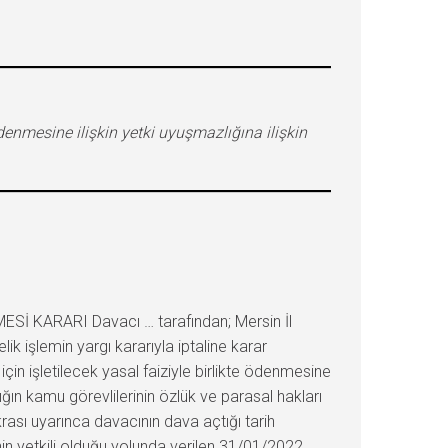
nmesine ilişkin yetki uyuşmazlığına ilişkin
ESİ KARARI Davacı … tarafından; Mersin İl
işlemin yargı kararıyla iptaline karar
için işletilecek yasal faiziyle birlikte ödenmesine
n kamu görevlilerinin özlük ve parasal hakları
ası uyarınca davacının dava açtığı tarih
inin yetkili olduğu yolunda verilen 31/01/2022