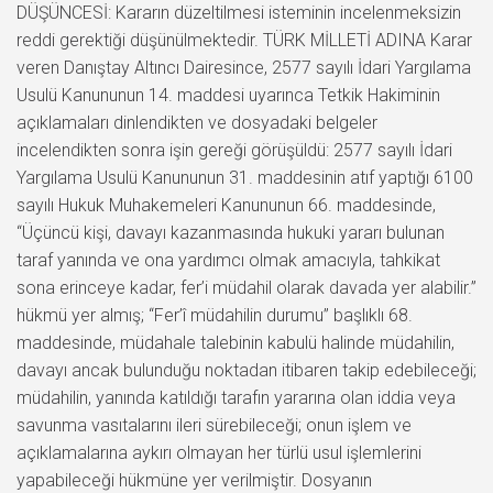
DÜŞÜNCESİ: Kararın düzeltilmesi isteminin incelenmeksizin
reddi gerektiği düşünülmektedir. TÜRK MİLLETİ ADINA Karar
veren Danıştay Altıncı Dairesince, 2577 sayılı İdari Yargılama
Usulü Kanununun 14. maddesi uyarınca Tetkik Hakiminin
açıklamaları dinlendikten ve dosyadaki belgeler
incelendikten sonra işin gereği görüşüldü: 2577 sayılı İdari
Yargılama Usulü Kanununun 31. maddesinin atıf yaptığı 6100
sayılı Hukuk Muhakemeleri Kanununun 66. maddesinde,
“Üçüncü kişi, davayı kazanmasında hukuki yararı bulunan
taraf yanında ve ona yardımcı olmak amacıyla, tahkikat
sona erinceye kadar, fer’i müdahil olarak davada yer alabilir.”
hükmü yer almış; “Fer’î müdahilin durumu” başlıklı 68.
maddesinde, müdahale talebinin kabulü halinde müdahilin,
davayı ancak bulunduğu noktadan itibaren takip edebileceği;
müdahilin, yanında katıldığı tarafın yararına olan iddia veya
savunma vasıtalarını ileri sürebileceği; onun işlem ve
açıklamalarına aykırı olmayan her türlü usul işlemlerini
yapabileceği hükmüne yer verilmiştir. Dosyanın