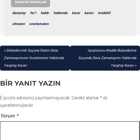
DANIŞTAY KARARLARI
danıştay
fer’i
hakkı
hakkında
karar
kararı
müdahil
olmanın
sınırlamaları
YAZI
Dolandırıcılık Suçuna İlişkin Dava
Uyuşturucu Madde Bulundurma
GEZINMESI
Zamanaşımının İncelenmesi Hakkında
Suçunda Dava Zamanaşımı Hakkında
Yargıtay Kararı
Yargıtay Kararı
BIR YANIT YAZIN
E-posta adresiniz yayınlanmayacak.
Gerekli alanlar
*
ile
işaretlenmişlerdir
Yorum
*