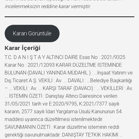
incelenmeksizin reddine karar vermiştir.
Kararı Görüntüle
Karar İçeriği
T.C. D A N I Ş T A Y ALTINCI DAİRE Esas No : 2021/9325
Karar No : 2021/12093 KARAR DÜZELTME İSTEMİNDE
BULUNAN (DAVALI YANINDA MÜDAHİL ) : …İnşaat Yatırım ve
Dış Ticaret A.Ş. VEKİLİ : Av. … DAVALI : …Belediye Başkanlığı
– … VEKİLİ : Av. … KARŞI TARAF (DAVACI) : … VEKİLLERİ : Av.
… İSTEMİN ÖZETİ : Danıştay Altıncı Dairesince verilen
31/05/2021 tarih ve E:2020/9795, K:2021/7377 sayılı
kararın, 2577 sayılı İdari Yargılama Usulü Kanununun 54.
maddesi uyarınca düzeltilmesi istenilmektedir.
SAVUNMANIN ÖZETİ : Karar düzeltme isteminin reddi
gerektiği savunulmaktadır. DANIŞTAY TETKİK HAKİMİ …