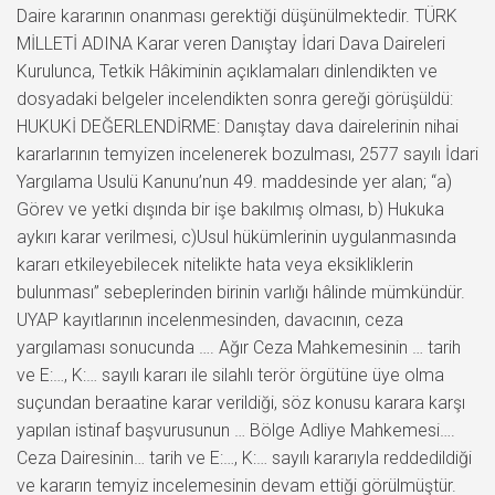
Daire kararının onanması gerektiği düşünülmektedir. TÜRK
MİLLETİ ADINA Karar veren Danıştay İdari Dava Daireleri
Kurulunca, Tetkik Hâkiminin açıklamaları dinlendikten ve
dosyadaki belgeler incelendikten sonra gereği görüşüldü:
HUKUKİ DEĞERLENDİRME: Danıştay dava dairelerinin nihai
kararlarının temyizen incelenerek bozulması, 2577 sayılı İdari
Yargılama Usulü Kanunu’nun 49. maddesinde yer alan; “a)
Görev ve yetki dışında bir işe bakılmış olması, b) Hukuka
aykırı karar verilmesi, c)Usul hükümlerinin uygulanmasında
kararı etkileyebilecek nitelikte hata veya eksikliklerin
bulunması” sebeplerinden birinin varlığı hâlinde mümkündür.
UYAP kayıtlarının incelenmesinden, davacının, ceza
yargılaması sonucunda …. Ağır Ceza Mahkemesinin … tarih
ve E:…, K:… sayılı kararı ile silahlı terör örgütüne üye olma
suçundan beraatine karar verildiği, söz konusu karara karşı
yapılan istinaf başvurusunun … Bölge Adliye Mahkemesi….
Ceza Dairesinin… tarih ve E:…, K:… sayılı kararıyla reddedildiği
ve kararın temyiz incelemesinin devam ettiği görülmüştür.