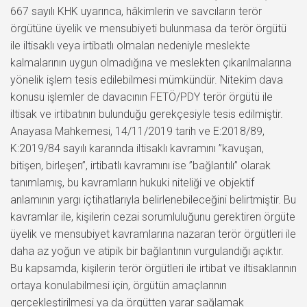
667 sayılı KHK uyarınca, hâkimlerin ve savcıların terör
örgütüne üyelik ve mensubiyeti bulunmasa da terör örgütü
ile iltisaklı veya irtibatlı olmaları nedeniyle meslekte
kalmalarının uygun olmadığına ve meslekten çıkarılmalarına
yönelik işlem tesis edilebilmesi mümkündür. Nitekim dava
konusu işlemler de davacının FETÖ/PDY terör örgütü ile
iltisak ve irtibatının bulunduğu gerekçesiyle tesis edilmiştir.
Anayasa Mahkemesi, 14/11/2019 tarih ve E:2018/89,
K:2019/84 sayılı kararında iltisaklı kavramını ”kavuşan,
bitişen, birleşen”, irtibatlı kavramını ise ”bağlantılı” olarak
tanımlamış, bu kavramların hukuki niteliği ve objektif
anlamının yargı içtihatlarıyla belirlenebileceğini belirtmiştir. Bu
kavramlar ile, kişilerin cezai sorumluluğunu gerektiren örgüte
üyelik ve mensubiyet kavramlarına nazaran terör örgütleri ile
daha az yoğun ve atipik bir bağlantının vurgulandığı açıktır.
Bu kapsamda, kişilerin terör örgütleri ile irtibat ve iltisaklarının
ortaya konulabilmesi için, örgütün amaçlarının
gerçekleştirilmesi ya da örgütten yarar sağlamak