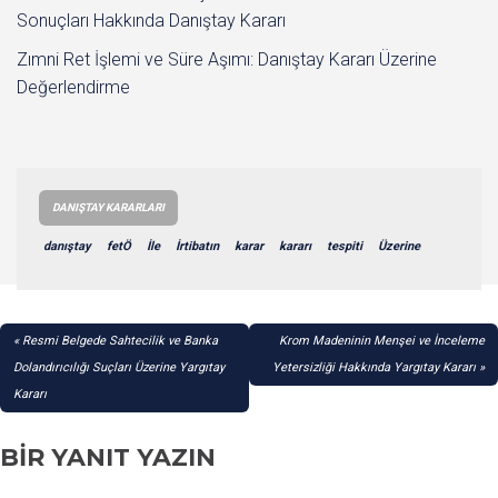
Sonuçları Hakkında Danıştay Kararı
Zımni Ret İşlemi ve Süre Aşımı: Danıştay Kararı Üzerine
Değerlendirme
DANIŞTAY KARARLARI
danıştay
fetÖ
İle
İrtibatın
karar
kararı
tespiti
Üzerine
YAZI
Resmi Belgede Sahtecilik ve Banka
Krom Madeninin Menşei ve İnceleme
GEZINMESI
Dolandırıcılığı Suçları Üzerine Yargıtay
Yetersizliği Hakkında Yargıtay Kararı
Kararı
BIR YANIT YAZIN