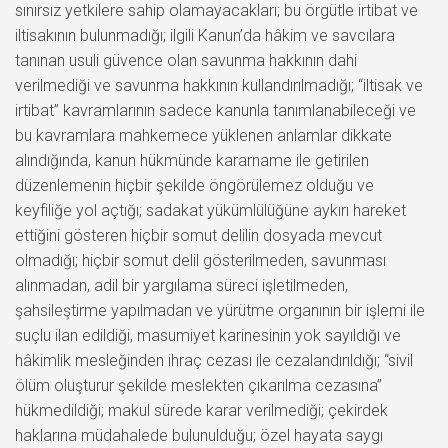
sınırsız yetkilere sahip olamayacakları; bu örgütle irtibat ve
iltisakının bulunmadığı; ilgili Kanun’da hâkim ve savcılara
tanınan usuli güvence olan savunma hakkının dahi
verilmediği ve savunma hakkının kullandırılmadığı; “iltisak ve
irtibat” kavramlarının sadece kanunla tanımlanabileceği ve
bu kavramlara mahkemece yüklenen anlamlar dikkate
alındığında, kanun hükmünde kararname ile getirilen
düzenlemenin hiçbir şekilde öngörülemez olduğu ve
keyfiliğe yol açtığı; sadakat yükümlülüğüne aykırı hareket
ettiğini gösteren hiçbir somut delilin dosyada mevcut
olmadığı; hiçbir somut delil gösterilmeden, savunması
alınmadan, adil bir yargılama süreci işletilmeden,
şahsileştirme yapılmadan ve yürütme organının bir işlemi ile
suçlu ilan edildiği, masumiyet karinesinin yok sayıldığı ve
hâkimlik mesleğinden ihraç cezası ile cezalandırıldığı; “sivil
ölüm oluşturur şekilde meslekten çıkarılma cezasına”
hükmedildiği; makul sürede karar verilmediği; çekirdek
haklarına müdahalede bulunulduğu; özel hayata saygı