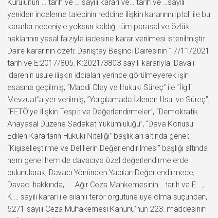
Kurulunun … tarih ve … sayılı kararı ve… tarih ve …sayılı
yeniden inceleme talebinin reddine ilişkin kararının iptali ile bu
kararlar nedeniyle yoksun kaldığı tüm parasal ve özlük
haklarının yasal faiziyle iadesine karar verilmesi istenilmiştir.
Daire kararının özeti: Danıştay Beşinci Dairesinin 17/11/2021
tarih ve E:2017/805, K:2021/3803 sayılı kararıyla; Davalı
idarenin usule ilişkin iddiaları yerinde görülmeyerek işin
esasına geçilmiş; “Maddi Olay ve Hukuki Süreç” ile “İlgili
Mevzuat”a yer verilmiş; “Yargılamada İzlenen Usul ve Süreç”,
“FETÖ’ye İlişkin Tespit ve Değerlendirmeler”, “Demokratik
Anayasal Düzene Sadakat Yükümlülüğü”, “Dava Konusu
Edilen Kararların Hukuki Niteliği” başlıkları altında genel;
“Kişiselleştirme ve Delillerin Değerlendirilmesi” başlığı altında
hem genel hem de davacıya özel değerlendirmelerde
bulunularak, Davacı Yönünden Yapılan Değerlendirmede;
Davacı hakkında, …. Ağır Ceza Mahkemesinin …tarih ve E:…,
K:… sayılı kararı ile silahlı terör örgütüne üye olma suçundan,
5271 sayılı Ceza Muhakemesi Kanunu’nun 223. maddesinin