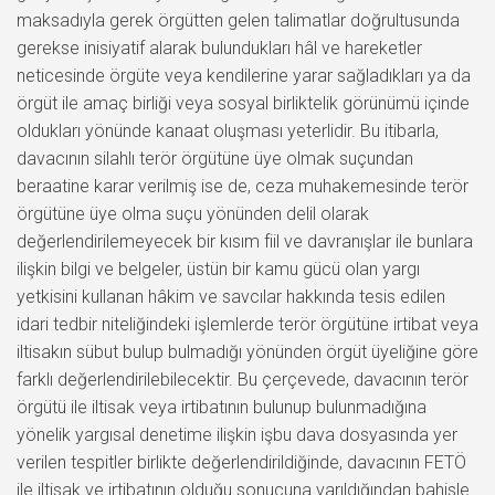
maksadıyla gerek örgütten gelen talimatlar doğrultusunda
gerekse inisiyatif alarak bulundukları hâl ve hareketler
neticesinde örgüte veya kendilerine yarar sağladıkları ya da
örgüt ile amaç birliği veya sosyal birliktelik görünümü içinde
oldukları yönünde kanaat oluşması yeterlidir. Bu itibarla,
davacının silahlı terör örgütüne üye olmak suçundan
beraatine karar verilmiş ise de, ceza muhakemesinde terör
örgütüne üye olma suçu yönünden delil olarak
değerlendirilemeyecek bir kısım fiil ve davranışlar ile bunlara
ilişkin bilgi ve belgeler, üstün bir kamu gücü olan yargı
yetkisini kullanan hâkim ve savcılar hakkında tesis edilen
idari tedbir niteliğindeki işlemlerde terör örgütüne irtibat veya
iltisakın sübut bulup bulmadığı yönünden örgüt üyeliğine göre
farklı değerlendirilebilecektir. Bu çerçevede, davacının terör
örgütü ile iltisak veya irtibatının bulunup bulunmadığına
yönelik yargısal denetime ilişkin işbu dava dosyasında yer
verilen tespitler birlikte değerlendirildiğinde, davacının FETÖ
ile iltisak ve irtibatının olduğu sonucuna varıldığından bahisle