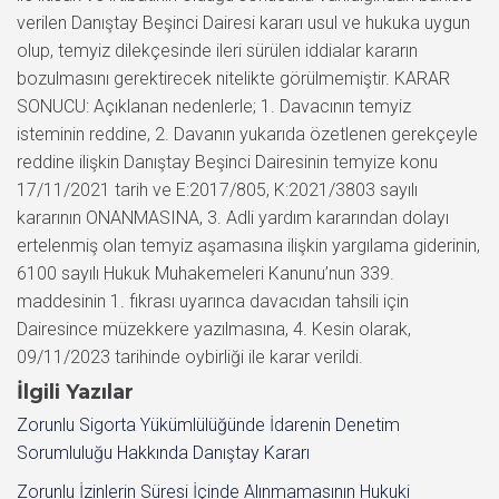
verilen Danıştay Beşinci Dairesi kararı usul ve hukuka uygun
olup, temyiz dilekçesinde ileri sürülen iddialar kararın
bozulmasını gerektirecek nitelikte görülmemiştir. KARAR
SONUCU: Açıklanan nedenlerle; 1. Davacının temyiz
isteminin reddine, 2. Davanın yukarıda özetlenen gerekçeyle
reddine ilişkin Danıştay Beşinci Dairesinin temyize konu
17/11/2021 tarih ve E:2017/805, K:2021/3803 sayılı
kararının ONANMASINA, 3. Adli yardım kararından dolayı
ertelenmiş olan temyiz aşamasına ilişkin yargılama giderinin,
6100 sayılı Hukuk Muhakemeleri Kanunu’nun 339.
maddesinin 1. fıkrası uyarınca davacıdan tahsili için
Dairesince müzekkere yazılmasına, 4. Kesin olarak,
09/11/2023 tarihinde oybirliği ile karar verildi.
İlgili Yazılar
Zorunlu Sigorta Yükümlülüğünde İdarenin Denetim
Sorumluluğu Hakkında Danıştay Kararı
Zorunlu İzinlerin Süresi İçinde Alınmamasının Hukuki