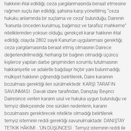
hakkının ihlal edildiği; ceza yargılanmasında beraat etmesine
rağmen suçlu ilan edildiği; şahsına karşı yöneltilmiş “ceza
hukuku anlamında bir suçlama ve ceza” bulunduğu; Dairenin
“kanunla önceden kurulmuş, bağımsız ve tarafsız mahkeme”
niteliklerinden yoksun olduğu; gerekçeli karar hakkının ihlal
edildiği; olayda 2802 sayılı Kanun’un uygulanması gerektiği;
ceza yargılamasında beraat etmiş olmasının Dairece
değerlendirilmediği; herhangi bir bağının olmadığı üçüncü
kişilerce yapılan darbe girişiminden sorumlu tutulmasının
hakkaniyetle ve adaletle bağdaşır hiçbir yanı bulunmadığı;
mülkiyet hakkının çiğnendiği belirtilerek, Daire kararının
bozulması gerektiği ileri sürülmektedir. KARŞI TARAFIN
SAVUNMASI : Davalı idare tarafından, Danıştay Beşinci
Dairesince verilen kararın usul ve hukuka uygun bulunduğu ve
temyiz dilekçesinde öne sürülen nedenlerin, kararın
bozulmasını gerektirecek nitelikte olmadığı belirtilerek
temyiz isteminin reddi gerektiği savunulmaktadır. DANIŞTAY
TETKİK HÂKİMİ …’ÜN DÜŞÜNCESİ : Temyiz isteminin reddi ile