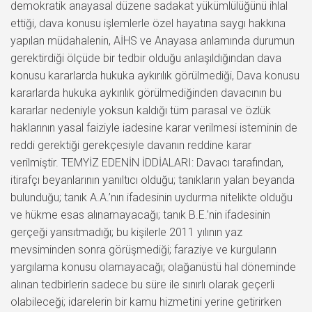
demokratik anayasal düzene sadakat yükümlülüğünü ihlal
ettiği, dava konusu işlemlerle özel hayatına saygı hakkına
yapılan müdahalenin, AİHS ve Anayasa anlamında durumun
gerektirdiği ölçüde bir tedbir olduğu anlaşıldığından dava
konusu kararlarda hukuka aykırılık görülmediği, Dava konusu
kararlarda hukuka aykırılık görülmediğinden davacının bu
kararlar nedeniyle yoksun kaldığı tüm parasal ve özlük
haklarının yasal faiziyle iadesine karar verilmesi isteminin de
reddi gerektiği gerekçesiyle davanın reddine karar
verilmiştir. TEMYİZ EDENİN İDDİALARI: Davacı tarafından,
itirafçı beyanlarının yanıltıcı olduğu; tanıkların yalan beyanda
bulunduğu; tanık A.A.’nın ifadesinin uydurma nitelikte olduğu
ve hükme esas alınamayacağı; tanık B.E.’nin ifadesinin
gerçeği yansıtmadığı; bu kişilerle 2011 yılının yaz
mevsiminden sonra görüşmediği; faraziye ve kurguların
yargılama konusu olamayacağı; olağanüstü hal döneminde
alınan tedbirlerin sadece bu süre ile sınırlı olarak geçerli
olabileceği; idarelerin bir kamu hizmetini yerine getirirken