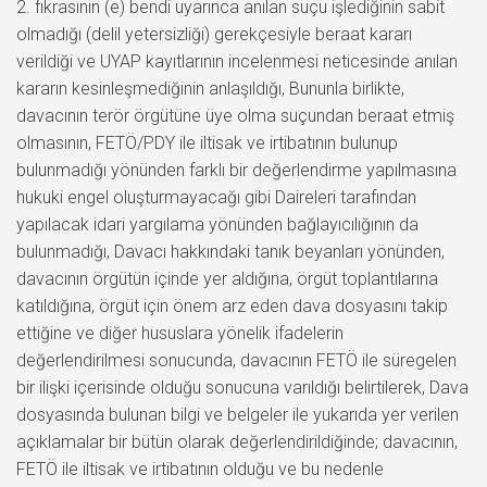
2. fıkrasının (e) bendi uyarınca anılan suçu işlediğinin sabit
olmadığı (delil yetersizliği) gerekçesiyle beraat kararı
verildiği ve UYAP kayıtlarının incelenmesi neticesinde anılan
kararın kesinleşmediğinin anlaşıldığı, Bununla birlikte,
davacının terör örgütüne üye olma suçundan beraat etmiş
olmasının, FETÖ/PDY ile iltisak ve irtibatının bulunup
bulunmadığı yönünden farklı bir değerlendirme yapılmasına
hukuki engel oluşturmayacağı gibi Daireleri tarafından
yapılacak idari yargılama yönünden bağlayıcılığının da
bulunmadığı, Davacı hakkındaki tanık beyanları yönünden,
davacının örgütün içinde yer aldığına, örgüt toplantılarına
katıldığına, örgüt için önem arz eden dava dosyasını takip
ettiğine ve diğer hususlara yönelik ifadelerin
değerlendirilmesi sonucunda, davacının FETÖ ile süregelen
bir ilişki içerisinde olduğu sonucuna varıldığı belirtilerek, Dava
dosyasında bulunan bilgi ve belgeler ile yukarıda yer verilen
açıklamalar bir bütün olarak değerlendirildiğinde; davacının,
FETÖ ile iltisak ve irtibatının olduğu ve bu nedenle