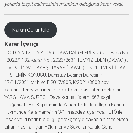
yollarla tespit edilmesinin mümkün olduğuna karar verdi.
Kararı Görüntüle
Karar İçeriği
T.C. D A N I Ş T A Y İDARİ DAVA DAİRELERİ KURULU Esas No
: 2022/1132 Karar No : 2023/2631 TEMYİZ EDEN (DAVACI) :
… VEKİLİ : Av. … KARŞI TARAF (DAVALI): …Kurulu VEKİLİ : Av.
… İSTEMİN KONUSU: Danıştay Beşinci Dairesinin
17/11/2021 tarih ve E:2017/805, K:2021/3803 sayılı
kararının temyizen incelenerek bozulması istenilmektedir.
YARGILAMA SÜRECİ : Dava konusu istem: 667 sayılı
Olağanüstü Hal Kapsamında Alınan Tedbirlere İlişkin Kanun
Hükmünde Kararname’nin 3/1. maddesi uyarınca FETÖ ile
iltisak ve irtibatının olduğu gerekçesiyle davacının meslekten
çıkarılmasına ilişkin Hâkimler ve Savcılar Kurulu Genel