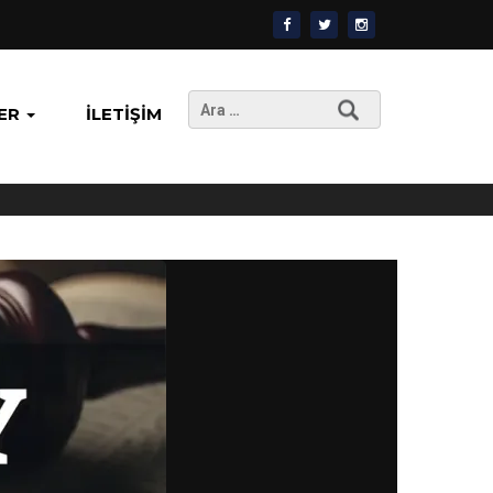
Arama:
ER
İLETIŞIM