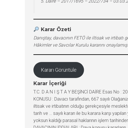
5. Daire – 2017/1695 – 2022/734 – 03.03.
Karar Özeti
Danıştay, davacının FETÖ ile iltisak ve irtiba
Hâkimler ve Savcılar Kurulu kararını onaylamıştı
Kararı Görüntüle
Karar İçeriği
T.C. D A N I Ş T A Y BEŞİNCİ DAİRE Esas No : 2017/1695 Karar No : 2022/734 DAVACI : … adına vasi … VEKİLİ : Av… DAVALI : … Kurulu / … VEKİLİ : Av… DAVANIN KONUSU : Davacı tarafından, 667 sayılı Olağanüstü Hal Kapsamında Alınan Tedbirlere İlişkin Kanun Hükmünde Kararname’nin 3/1. maddesi uyarınca FETÖ ile iltisak ve irtibatının olduğu gerekçesiyle meslekte kalmasının uygun olmadığına ve meslekten çıkarılmasına ilişkin Hâkimler ve Savcılar Kurulu Genel Kurulunun … tarih ve … sayılı kararı ile bu karara karşı yapılan yeniden inceleme talebinin reddine ilişkin aynı Kurulun … tarih ve … sayılı kararının iptali ve bu kararlar nedeniyle yoksun kaldığı parasal haklarının işlem tarihinden itibaren işletilecek yasal faiziyle birlikte ödenmesine, özlük haklarının iadesine karar verilmesi istenilmektedir. DAVACININ İDDİALARI : Dava konusu kararların, soruşturma yapılmadan ve savunma hakkı tanınmadan tesis edildiği, FETÖ ile iltisak ve irtibatı konusunda kişiselleştirme yapılmadığı, suç ve cezaların şahsiliği ilkesinin, adil yargılanma hakkının ve masumiyet karinesinin ihlal edildiği, FETÖ/PDY terör örgütü üyesi veya mensubu olmadığı gibi iltisakı ve irtibatının da bulunmadığı, kararların tesis edildiği tarihte hakkındaki delillerin hiçbirisinin mevcut olmadığı, Hakimler ve Savcılar Kurulu Genel Kurulunun davaya konu kararları alma yetkisinin bulunmadığı ileri sürülerek hukuka aykırı oldukları iddia edilmiştir. Öte yandan, dava konusu kararların dayanağı olan 667 sayılı Kanun Hükmünde Kararname’nin (6749 sayılı Kanun) 3. maddesinin Anayasa’ya aykırı olduğu iddia edilerek, anılan hükmün iptali için Anayasa Mahkemesine başvurulması talep edilmektedir. DAVALININ SAVUNMASI : Dava dilekçesinin usule aykırılıklar yönünden incelenerek tespit edilmesi halinde davanın öncelikle usul yönünden reddi gerektiği, öte yandan dava konusu kararların amacının Türk yargı sistemini tamamen ele geçirmeyi hedefleyen ve bu amaç doğrultusunda hareket eden illegal bir yapının bu amaca ulaşmasının önlenmesi ile Türk yargısının bağımsızlığının ve tarafsızlığının korunması olduğu ve yargı mensuplarına olağan dönemde uygulanan 2802 sayılı Hâkimler ve Savcılar Kanunu ve 6087 sayılı Hâkimler ve Savcılar Yüksek Kurulu Kanununun ilgili hükümlerine değil Anayasa’nın 120. ve 121. maddeleri ile 2935 sayılı Olağanüstü Hal Kanunu çerçevesinde yürürlüğe konulan 667 sayılı Olağanüstü Hal Kanun Hükmünde Kararnamesine dayanılarak tesis edildiği, disiplin cezası niteliğinde olmayıp “göreve son” müessesesinin bir örneği olduğu, bu şekilde göreve son verme halinde zorunlu olmamasına rağmen ilgililere savunma haklarını kullanabilmeleri için 6087 sayılı Yasa’nın 33. maddesi uyarınca yeniden inceleme başvurusunda bulunma imkanı tanındığı, davacı hakkında tesis edilen karar ile ilgili olarak kişiselleştirmenin yapıldığı, dava konusu kararların hukuka ve mevzuata uygun olduğu ileri sürülerek davanın reddi gerektiği savunulmuştur. DANIŞTAY TETKİK HÂKİMİ … ‘NİN DÜŞÜNCESİ: Dava dosyasında yer alan