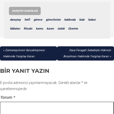
DANIŞTAY KARARLARI
danıştay
fetÖ
göreve
görevlisinin
hakkında
İade
İadesi
İddiaları
İltisakı
kamu
kararı
talebi
Üzerine
YAZI
Zamanaşımının Gerçekleşmesi
Dava Feragati Sebebiyle Hükmün
GEZINMESI
Hakkında Yargıtay Kararı
Bozulması Hakkında Yargıtay Kararı
BIR YANIT YAZIN
E-posta adresiniz yayınlanmayacak.
Gerekli alanlar
*
ile
işaretlenmişlerdir
Yorum
*