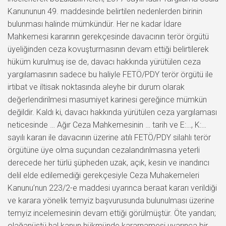
Kanununun 49. maddesinde belirtilen nedenlerden birinin
bulunması halinde mümkündür. Her ne kadar İdare
Mahkemesi kararının gerekçesinde davacının terör örgütü
üyeliğinden ceza kovuşturmasının devam ettiği belirtilerek
hüküm kurulmuş ise de, davacı hakkında yürütülen ceza
yargılamasının sadece bu haliyle FETÖ/PDY terör örgütü ile
irtibat ve iltisak noktasında aleyhe bir durum olarak
değerlendirilmesi masumiyet karinesi gereğince mümkün
değildir. Kaldı ki, davacı hakkında yürütülen ceza yargılaması
neticesinde … Ağır Ceza Mahkemesinin … tarih ve E:…, K:…
sayılı kararı ile davacının üzerine atılı FETÖ/PDY silahlı terör
örgütüne üye olma suçundan cezalandırılmasına yeterli
derecede her türlü şüpheden uzak, açık, kesin ve inandırıcı
delil elde edilemediği gerekçesiyle Ceza Muhakemeleri
Kanunu’nun 223/2-e maddesi uyarınca beraat kararı verildiği
ve karara yönelik temyiz başvurusunda bulunulması üzerine
temyiz incelemesinin devam ettiği görülmüştür. Öte yandan;
olağanüstü hal kanun hükmünde kararnamesi uyarınca bir