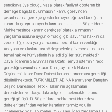
sendikaya üye olduğu, yasal olarak faaliyet gösteren bir
derneğe bağışta bulunmasının kamu görevinden
çıkarılmasına gerekçe gösterilemeyeceği, özel bir eğitim
kurumda çalışma kaydı bulunması hususunun Bölge İdare
Mahkemesince kararın gerekçesi olarak alınmasının
yargılama usulüne uygun olmadığı gibi savunma hakkını da
zedelediği, ceza yargılamasında beraat kararı verildiği,
Anayasa ve uluslararası sözleşmelerle güvence altına alınan
temel hak ve hürriyetlerin ihlal edildiği ileri sürülmektedir.
Davalı İdarenin Savunmasının Özeti: Temyiz isteminin reddi
gerektiği savunulmaktadır. Danıştay Tetkik Hakimi : …
Düşüncesi : İdare Dava Dairesi kararının onanması gerektiği
düşünülmektedir. TÜRK MİLLETİ ADINA Karar veren Danıştay
Beşinci Dairesince, Tetkik Hakiminin açıklamaları
dinlendikten ve dosyadaki belgeler incelendikten sonra
gereği görüşüldü: Bölge idare mahkemesi idare dava
daireleri tarafından verilen kararların temyiz yolu ile
incelenerek bozulabilmeleri, 2577 sayılı İdari Yargılama Usulü