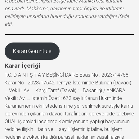
reddedilmesine ilişkin Bölge İdare Mahkemesi kararını
onayladı. Mahkeme, davacının terör örgütü ile irtibatını
belirleyen unsurların bulunduğu sonucuna vardığını ifade
etti.
Kararı Görüntüle
Karar İçeriği
T.C. D A N I Ş T A Y BEŞİNCİ DAİRE Esas No : 2023/14758
Karar No : 2023/17642 Temyiz İsteminde Bulunan (Davacı):
… Vekili : Av. … Karşı Taraf (Davalı) : …Bakanlığı / ANKARA
Vekili : Av. … İstemin Özeti : 672 sayılı Kanun Hükmünde
Kararnamenin eki listede ismine yer verilmek suretiyle kamu
görevinden çıkarılan davacı tarafından, göreve iade talebiyle
OHAL İşlemleri İnceleme Komisyonuna yaptığı başvurunun
reddine ilişkin… tarih ve … sayılı işlemin iptaline, bu işlem
nedeniyle yoksun kaldığı parasal haklarının yasal faiziyle