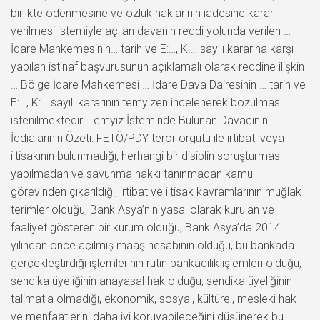
birlikte ödenmesine ve özlük haklarının iadesine karar
verilmesi istemiyle açılan davanın reddi yolunda verilen …
İdare Mahkemesinin… tarih ve E:…, K:… sayılı kararına karşı
yapılan istinaf başvurusunun açıklamalı olarak reddine ilişkin
… Bölge İdare Mahkemesi … İdare Dava Dairesinin … tarih ve
E:…, K:… sayılı kararının temyizen incelenerek bozulması
istenilmektedir. Temyiz İsteminde Bulunan Davacının
İddialarının Özeti: FETÖ/PDY terör örgütü ile irtibatı veya
iltisakının bulunmadığı, herhangi bir disiplin soruşturması
yapılmadan ve savunma hakkı tanınmadan kamu
görevinden çıkarıldığı, irtibat ve iltisak kavramlarının muğlak
terimler olduğu, Bank Asya’nın yasal olarak kurulan ve
faaliyet gösteren bir kurum olduğu, Bank Asya’da 2014
yılından önce açılmış maaş hesabının olduğu, bu bankada
gerçekleştirdiği işlemlerinin rutin bankacılık işlemleri olduğu,
sendika üyeliğinin anayasal hak olduğu, sendika üyeliğinin
talimatla olmadığı, ekonomik, sosyal, kültürel, mesleki hak
ve menfaatlerini daha iyi koruyabileceğini düşünerek bu