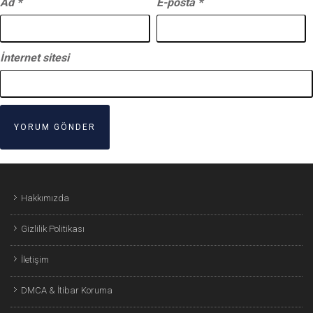
Ad
*
E-posta
*
İnternet sitesi
Hakkımızda
Gizlilik Politikası
İletişim
DMCA & İtibar Koruma