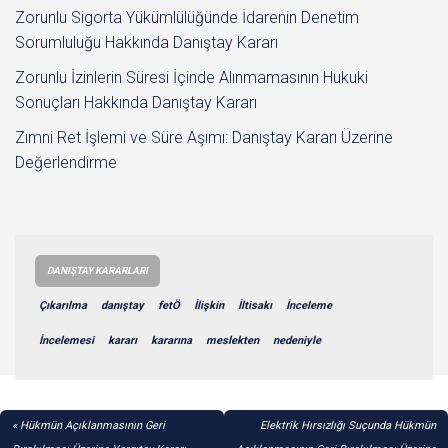
Zorunlu Sigorta Yükümlülüğünde İdarenin Denetim
Sorumluluğu Hakkında Danıştay Kararı
Zorunlu İzinlerin Süresi İçinde Alınmamasının Hukuki
Sonuçları Hakkında Danıştay Kararı
Zımni Ret İşlemi ve Süre Aşımı: Danıştay Kararı Üzerine
Değerlendirme
DANIŞTAY KARARLARI
Çıkarılma
danıştay
fetÖ
İlişkin
İltisakı
İnceleme
İncelemesi
kararı
kararına
meslekten
nedeniyle
YAZI
Hükmün Açıklanmasının Geri
Elektrik Hırsızlığı Suçunda Hükmün