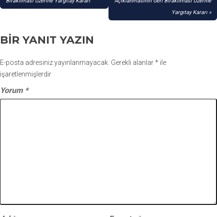
GEZINMESI
Bırakılması Üzerine Yargıtay Kararı
Açıklanmasının Geri Bırakılması Üzerine
Yargıtay Kararı
BIR YANIT YAZIN
E-posta adresiniz yayınlanmayacak.
Gerekli alanlar
*
ile
işaretlenmişlerdir
Yorum
*