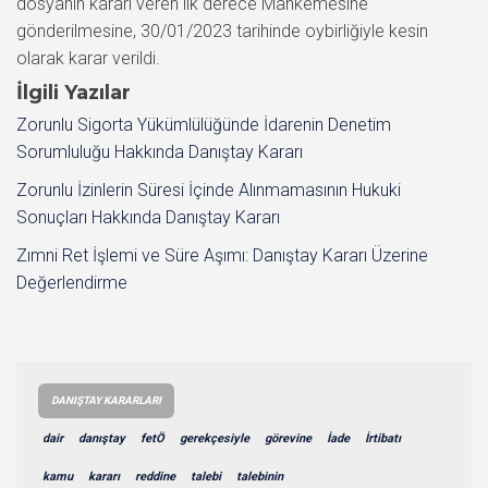
dosyanın kararı veren ilk derece Mahkemesine
gönderilmesine, 30/01/2023 tarihinde oybirliğiyle kesin
olarak karar verildi.
İlgili Yazılar
Zorunlu Sigorta Yükümlülüğünde İdarenin Denetim
Sorumluluğu Hakkında Danıştay Kararı
Zorunlu İzinlerin Süresi İçinde Alınmamasının Hukuki
Sonuçları Hakkında Danıştay Kararı
Zımni Ret İşlemi ve Süre Aşımı: Danıştay Kararı Üzerine
Değerlendirme
DANIŞTAY KARARLARI
dair
danıştay
fetÖ
gerekçesiyle
görevine
İade
İrtibatı
kamu
kararı
reddine
talebi
talebinin