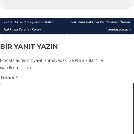
YAZI
Hırsızlık ve Suç Eşyasının Kabulü
Savunma Hakkının Kısıtlanması Üzerine
GEZINMESI
Hakkında Yargıtay Kararı
Yargıtay Kararı
BIR YANIT YAZIN
E-posta adresiniz yayınlanmayacak.
Gerekli alanlar
*
ile
işaretlenmişlerdir
Yorum
*