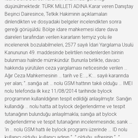
düşünülmektedir. TÜRK MİLLETİ ADINA Karar veren Danıştay
Beşinci Dairesince, Tetkik Hakiminin açıklamaları
dinlendikten ve dosyadaki belgeler incelendikten sonra
gereği görüşüldü: Bölge idare mahkemesi idare dava
daireleri tarafından verilen kararların temyiz yolu ile
incelenerek bozulabilmeleri, 2577 sayılı İdari Yargılama Usulü
Kanununun 49. maddesinde belirtilen nedenlerden birinin
bulunması halinde mümkündür. Bununla birlikte, davacı
hakkında yürütülen ceza yargılaması neticesinde verilen …
Ağır Ceza Mahkemesinin … tarih ve E:…, K:… sayılı kararında
yer alan; “..sanığa ait … nolu GSM hattının takılı olduğu … IMEI
nolu telefonda ilk kez 11/08/2014 tarihinde bylock
programının kullanıldığının tespit edildiği anlaşılmıştır. Sanığın
kullandığı … nolu hatta ait bylock değerlendirme ve tespit
tutanağının bulunduğu anlaşılmakla; sanığa ait bylock
değerlendirme ve tespit tutanağının incelenmesinde; sanık …
‘in .. nolu GSM hattı ile bylock programı üzerinde … ID nolu
kullanıcı olduğu, kullanıcı adının “…” olduğu, şifresinin “…”