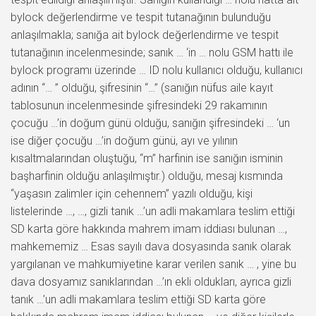
bylock değerlendirme ve tespit tutanağının bulunduğu
anlaşılmakla; sanığa ait bylock değerlendirme ve tespit
tutanağının incelenmesinde; sanık … ‘in … nolu GSM hattı ile
bylock programı üzerinde … ID nolu kullanıcı olduğu, kullanıcı
adının “… ” olduğu, şifresinin “…” (sanığın nüfus aile kayıt
tablosunun incelenmesinde şifresindeki 29 rakamının
çocuğu …’in doğum günü olduğu, sanığın şifresindeki … ‘un
ise diğer çocuğu …’in doğum günü, ayı ve yılının
kısaltmalarından oluştuğu, “m” harfinin ise sanığın isminin
başharfinin olduğu anlaşılmıştır.) olduğu, mesaj kısmında
“yaşasın zalimler için cehennem” yazılı olduğu, kişi
listelerinde …, …, gizli tanık …’un adli makamlara teslim ettiği
SD karta göre hakkında mahrem imam iddiası bulunan …,
mahkememiz … Esas sayılı dava dosyasında sanık olarak
yargılanan ve mahkumiyetine karar verilen sanık … , yine bu
dava dosyamız sanıklarından …’ın ekli oldukları, ayrıca gizli
tanık …’un adli makamlara teslim ettiği SD karta göre