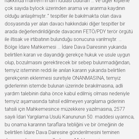
hakkında mahrem imam iddiası bulunan … ve diğer kişilerle
çok sayıda bylock üzerinden arama ve aranma kaydının
olduğu anlaşılmıştır..” tespitler ile bakılmakta olan dava
dosyasında yer alan davacı hakkındaki diğer tespitler bir
arada değerlendirildiğinde davacının FETÖ/PDY terör örgütü
ile iltisak ve irtibatının bulunduğu sonucuna varılmıştır. …
Bölge İdare Mahkemesi … İdare Dava Dairesinin yukarıda
belirtilen kararı ve dayandığı gerekçe hukuk ve usule uygun
olup, bozulmasını gerektirecek bir sebep bulunmadığından,
temyiz isteminin reddi ile anılan kararın yukarıda belirtilen
gerekçenin eklenmesi suretiyle ONANMASINA, temyiz
giderlerinin istemde bulunan üzerinde bırakılmasına, adli
yardım talebinin daha önce kabul edilmiş olması nedeniyle
temyiz aşamasında tahsil edilmeyen yargılama giderinin
tahsili için Mahkemesince müzekkere yazılmasına, 2577
sayılı İdari Yargılama Usulü Kanununun 50. maddesi uyarınca,
bu onama kararının taraflara tebliğini ve bir örneğinin de
belirtilen İdare Dava Dairesine gönderilmesini teminen