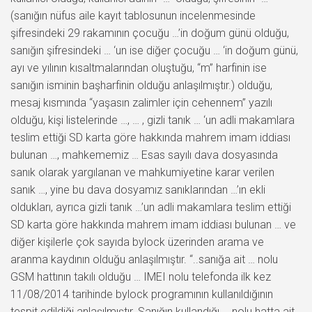
(sanığın nüfus aile kayıt tablosunun incelenmesinde
şifresindeki 29 rakamının çocuğu …’in doğum günü olduğu,
sanığın şifresindeki … ‘un ise diğer çocuğu … ‘in doğum günü,
ayı ve yılının kısaltmalarından oluştuğu, “m” harfinin ise
sanığın isminin başharfinin olduğu anlaşılmıştır.) olduğu,
mesaj kısmında “yaşasın zalimler için cehennem” yazılı
olduğu, kişi listelerinde …, … , gizli tanık … ‘un adli makamlara
teslim ettiği SD karta göre hakkında mahrem imam iddiası
bulunan …, mahkememiz … Esas sayılı dava dosyasında
sanık olarak yargılanan ve mahkumiyetine karar verilen
sanık …, yine bu dava dosyamız sanıklarından …’ın ekli
oldukları, ayrıca gizli tanık …’un adli makamlara teslim ettiği
SD karta göre hakkında mahrem imam iddiası bulunan … ve
diğer kişilerle çok sayıda bylock üzerinden arama ve
aranma kaydının olduğu anlaşılmıştır. “..sanığa ait … nolu
GSM hattının takılı olduğu … IMEI nolu telefonda ilk kez
11/08/2014 tarihinde bylock programının kullanıldığının
tespit edildiği anlaşılmıştır. Sanığın kullandığı … nolu hatta ait