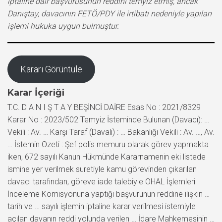
iptaline dair başvurusunun reddini temyiz etmiş, ancak
Danıştay, davacının FETÖ/PDY ile irtibatı nedeniyle yapılan
işlemi hukuka uygun bulmuştur.
Kararı Görüntüle
Karar İçeriği
T.C. D A N I Ş T A Y BEŞİNCİ DAİRE Esas No : 2021/8329
Karar No : 2023/502 Temyiz İsteminde Bulunan (Davacı): …
Vekili : Av. … Karşı Taraf (Davalı) : … Bakanlığı Vekili : Av. …, Av.
… İstemin Özeti : Şef polis memuru olarak görev yapmakta
iken, 672 sayılı Kanun Hükmünde Kararnamenin eki listede
ismine yer verilmek suretiyle kamu görevinden çıkarılan
davacı tarafından, göreve iade talebiyle OHAL İşlemleri
İnceleme Komisyonuna yaptığı başvurunun reddine ilişkin …
tarih ve … sayılı işlemin iptaline karar verilmesi istemiyle
açılan davanın reddi yolunda verilen … İdare Mahkemesinin …