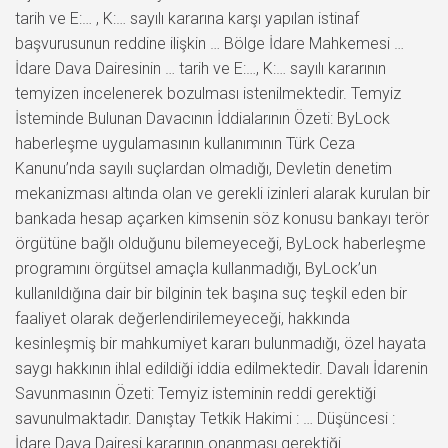
tarih ve E:… , K:… sayılı kararına karşı yapılan istinaf
başvurusunun reddine ilişkin … Bölge İdare Mahkemesi …
İdare Dava Dairesinin … tarih ve E:…, K:… sayılı kararının
temyizen incelenerek bozulması istenilmektedir. Temyiz
İsteminde Bulunan Davacının İddialarının Özeti: ByLock
haberleşme uygulamasının kullanımının Türk Ceza
Kanunu’nda sayılı suçlardan olmadığı, Devletin denetim
mekanizması altında olan ve gerekli izinleri alarak kurulan bir
bankada hesap açarken kimsenin söz konusu bankayı terör
örgütüne bağlı olduğunu bilemeyeceği, ByLock haberleşme
programını örgütsel amaçla kullanmadığı, ByLock’un
kullanıldığına dair bir bilginin tek başına suç teşkil eden bir
faaliyet olarak değerlendirilemeyeceği, hakkında
kesinleşmiş bir mahkumiyet kararı bulunmadığı, özel hayata
saygı hakkının ihlal edildiği iddia edilmektedir. Davalı İdarenin
Savunmasının Özeti: Temyiz isteminin reddi gerektiği
savunulmaktadır. Danıştay Tetkik Hakimi : … Düşüncesi :
İdare Dava Dairesi kararının onanması gerektiği