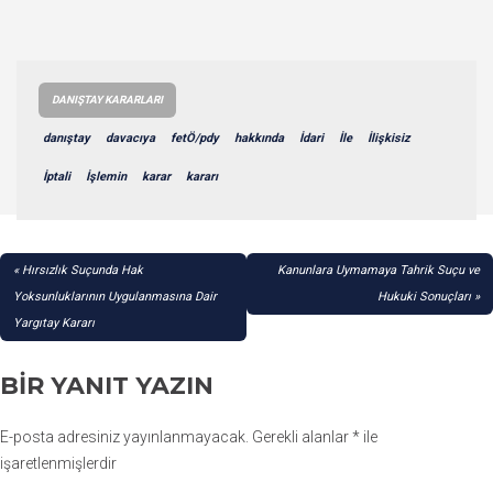
DANIŞTAY KARARLARI
danıştay
davacıya
fetÖ/pdy
hakkında
İdari
İle
İlişkisiz
İptali
İşlemin
karar
kararı
YAZI
Hırsızlık Suçunda Hak
Kanunlara Uymamaya Tahrik Suçu ve
GEZINMESI
Yoksunluklarının Uygulanmasına Dair
Hukuki Sonuçları
Yargıtay Kararı
BIR YANIT YAZIN
E-posta adresiniz yayınlanmayacak.
Gerekli alanlar
*
ile
işaretlenmişlerdir