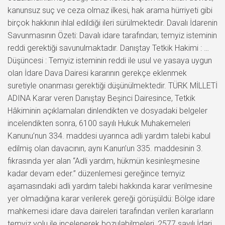
kanunsuz suç ve ceza olmaz ilkesi, hak arama hürriyeti gibi
birçok hakkının ihlal edildiği ileri sürülmektedir. Davalı İdarenin
Savunmasının Özeti: Davalı idare tarafından; temyiz isteminin
reddi gerektiği savunulmaktadır. Danıştay Tetkik Hakimi : …
Düşüncesi : Temyiz isteminin reddi ile usul ve yasaya uygun
olan İdare Dava Dairesi kararının gerekçe eklenmek
suretiyle onanması gerektiği düşünülmektedir. TÜRK MİLLETİ
ADINA Karar veren Danıştay Beşinci Dairesince, Tetkik
Hâkiminin açıklamaları dinlendikten ve dosyadaki belgeler
incelendikten sonra, 6100 sayılı Hukuk Muhakemeleri
Kanunu’nun 334. maddesi uyarınca adli yardım talebi kabul
edilmiş olan davacının, aynı Kanun’un 335. maddesinin 3.
fıkrasında yer alan “Adli yardım, hükmün kesinleşmesine
kadar devam eder.” düzenlemesi gereğince temyiz
aşamasındaki adli yardım talebi hakkında karar verilmesine
yer olmadığına karar verilerek gereği görüşüldü: Bölge idare
mahkemesi idare dava daireleri tarafından verilen kararların
temyiz yolu ile incelenerek bozulabilmeleri, 2577 sayılı İdari