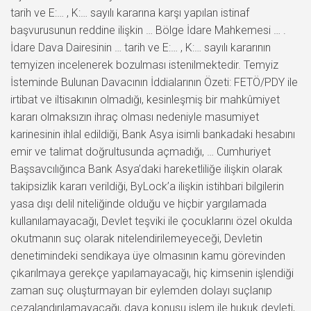
tarih ve E:… , K:… sayılı kararına karşı yapılan istinaf
başvurusunun reddine ilişkin … Bölge İdare Mahkemesi … .
İdare Dava Dairesinin … tarih ve E:… , K:… sayılı kararının
temyizen incelenerek bozulması istenilmektedir. Temyiz
İsteminde Bulunan Davacının İddialarının Özeti: FETÖ/PDY ile
irtibat ve iltisakının olmadığı, kesinleşmiş bir mahkûmiyet
kararı olmaksızın ihraç olması nedeniyle masumiyet
karinesinin ihlal edildiği, Bank Asya isimli bankadaki hesabını
emir ve talimat doğrultusunda açmadığı, … Cumhuriyet
Başsavcılığınca Bank Asya’daki hareketliliğe ilişkin olarak
takipsizlik kararı verildiği, ByLock’a ilişkin istihbari bilgilerin
yasa dışı delil niteliğinde olduğu ve hiçbir yargılamada
kullanılamayacağı, Devlet teşviki ile çocuklarını özel okulda
okutmanın suç olarak nitelendirilemeyeceği, Devletin
denetimindeki sendikaya üye olmasının kamu görevinden
çıkarılmaya gerekçe yapılamayacağı, hiç kimsenin işlendiği
zaman suç oluşturmayan bir eylemden dolayı suçlanıp
cezalandırılamayacağı, dava konusu işlem ile hukuk devleti,