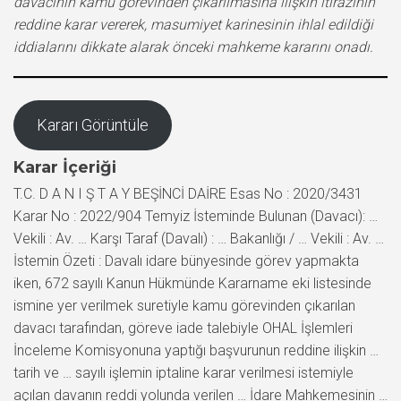
davacının kamu görevinden çıkarılmasına ilişkin itirazının
reddine karar vererek, masumiyet karinesinin ihlal edildiği
iddialarını dikkate alarak önceki mahkeme kararını onadı.
Kararı Görüntüle
Karar İçeriği
T.C. D A N I Ş T A Y BEŞİNCİ DAİRE Esas No : 2020/3431
Karar No : 2022/904 Temyiz İsteminde Bulunan (Davacı): …
Vekili : Av. … Karşı Taraf (Davalı) : … Bakanlığı / … Vekili : Av. …
İstemin Özeti : Davalı idare bünyesinde görev yapmakta
iken, 672 sayılı Kanun Hükmünde Kararname eki listesinde
ismine yer verilmek suretiyle kamu görevinden çıkarılan
davacı tarafından, göreve iade talebiyle OHAL İşlemleri
İnceleme Komisyonuna yaptığı başvurunun reddine ilişkin …
tarih ve … sayılı işlemin iptaline karar verilmesi istemiyle
açılan davanın reddi yolunda verilen … İdare Mahkemesinin …