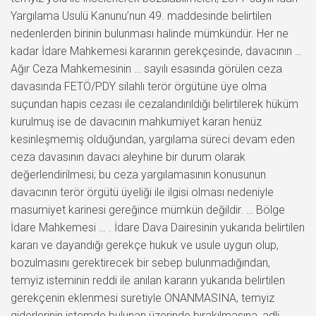
Yargılama Usulü Kanunu’nun 49. maddesinde belirtilen
nedenlerden birinin bulunması halinde mümkündür. Her ne
kadar İdare Mahkemesi kararının gerekçesinde, davacının …
Ağır Ceza Mahkemesinin … sayılı esasında görülen ceza
davasında FETÖ/PDY silahlı terör örgütüne üye olma
suçundan hapis cezası ile cezalandırıldığı belirtilerek hüküm
kurulmuş ise de davacının mahkumiyet kararı henüz
kesinleşmemiş olduğundan, yargılama süreci devam eden
ceza davasının davacı aleyhine bir durum olarak
değerlendirilmesi; bu ceza yargılamasının konusunun
davacının terör örgütü üyeliği ile ilgisi olması nedeniyle
masumiyet karinesi gereğince mümkün değildir. … Bölge
İdare Mahkemesi … . İdare Dava Dairesinin yukarıda belirtilen
kararı ve dayandığı gerekçe hukuk ve usule uygun olup,
bozulmasını gerektirecek bir sebep bulunmadığından,
temyiz isteminin reddi ile anılan kararın yukarıda belirtilen
gerekçenin eklenmesi suretiyle ONANMASINA, temyiz
giderlerinin istemde bulunan üzerinde bırakılmasına, adli