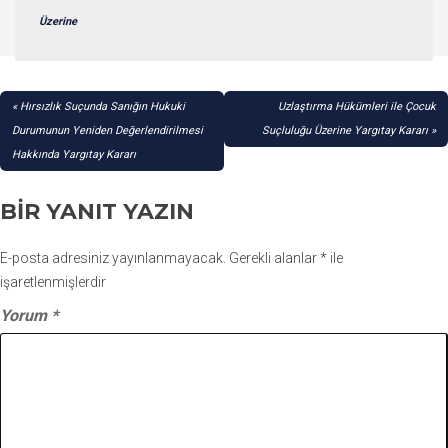
Üzerine
YAZI
Hırsızlık Suçunda Sanığın Hukuki
Uzlaştırma Hükümleri ile Çocuk
GEZINMESI
Durumunun Yeniden Değerlendirilmesi
Suçluluğu Üzerine Yargıtay Kararı
Hakkında Yargıtay Kararı
BIR YANIT YAZIN
E-posta adresiniz yayınlanmayacak.
Gerekli alanlar
*
ile
işaretlenmişlerdir
Yorum
*