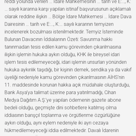
reddi yolunda verilen … İdare Mahkemesinin … tarih ve E:…, K:
… sayılı kararına karşı yapılan istinaf başvurusunun açıklamalı
olarak reddine ilişkin … Bölge İdare Mahkemesi … İdare Dava
Dairesinin … tarih ve E:…, K:… sayılı kararının temyizen
incelenerek bozulması istenilmektedir. Temyiz İsteminde
Bulunan Davacının İddialarının Özeti: Savunma hakkı
tanınmadan tesis edilen kamu görevinden çıkarılmasına
ilişkin işlemin hukuka aykırı olduğu, KHK ile bireysel idari
işlem tesis edilemeyeceği, idari işlemin unsurları yönünden
hukuka aykırılık taşıdığı, bir kişinin dernek, sendika ya da vakıf
üyeliği nedeniyle kamu görevinden çıkarılmasının AİHS’nin
11. maddesinde korunan hakka açık müdahale oluşturduğu,
Bank Asya’ya talimat üzerine para yatırılmadığı, Cihan
Medya Dağıtım A.Ş.’ye yapılan ödemenin gazete abone
bedeli olduğu, geçmişte dini sohbetlere katılmış olma
iddiasının barışçıl toplanma ve örgütlenme özgürlüğüne
aykırı olduğu, aynı eylem nedeniyle iki ayrı cezaya
hükmedilemeyeceği iddia edilmektedir. Davalı İdarenin