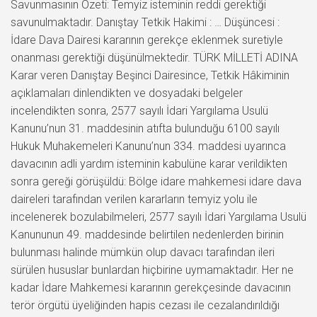
Savunmasının Özeti: Temyiz isteminin reddi gerektiği
savunulmaktadır. Danıştay Tetkik Hakimi : … Düşüncesi :
İdare Dava Dairesi kararının gerekçe eklenmek suretiyle
onanması gerektiği düşünülmektedir. TÜRK MİLLETİ ADINA
Karar veren Danıştay Beşinci Dairesince, Tetkik Hâkiminin
açıklamaları dinlendikten ve dosyadaki belgeler
incelendikten sonra, 2577 sayılı İdari Yargılama Usulü
Kanunu’nun 31. maddesinin atıfta bulunduğu 6100 sayılı
Hukuk Muhakemeleri Kanunu’nun 334. maddesi uyarınca
davacının adli yardım isteminin kabulüne karar verildikten
sonra gereği görüşüldü: Bölge idare mahkemesi idare dava
daireleri tarafından verilen kararların temyiz yolu ile
incelenerek bozulabilmeleri, 2577 sayılı İdari Yargılama Usulü
Kanununun 49. maddesinde belirtilen nedenlerden birinin
bulunması halinde mümkün olup davacı tarafından ileri
sürülen hususlar bunlardan hiçbirine uymamaktadır. Her ne
kadar İdare Mahkemesi kararının gerekçesinde davacının
terör örgütü üyeliğinden hapis cezası ile cezalandırıldığı