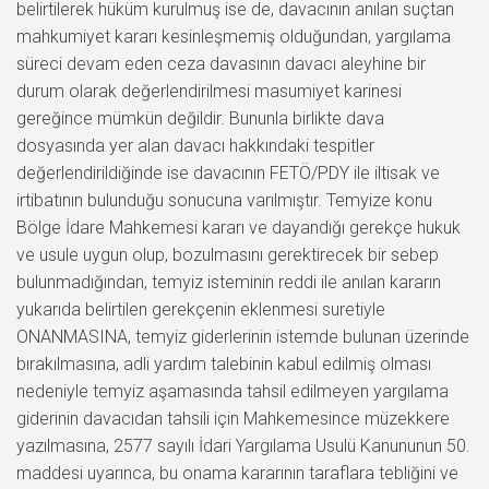
belirtilerek hüküm kurulmuş ise de, davacının anılan suçtan
mahkumiyet kararı kesinleşmemiş olduğundan, yargılama
süreci devam eden ceza davasının davacı aleyhine bir
durum olarak değerlendirilmesi masumiyet karinesi
gereğince mümkün değildir. Bununla birlikte dava
dosyasında yer alan davacı hakkındaki tespitler
değerlendirildiğinde ise davacının FETÖ/PDY ile iltisak ve
irtibatının bulunduğu sonucuna varılmıştır. Temyize konu
Bölge İdare Mahkemesi kararı ve dayandığı gerekçe hukuk
ve usule uygun olup, bozulmasını gerektirecek bir sebep
bulunmadığından, temyiz isteminin reddi ile anılan kararın
yukarıda belirtilen gerekçenin eklenmesi suretiyle
ONANMASINA, temyiz giderlerinin istemde bulunan üzerinde
bırakılmasına, adli yardım talebinin kabul edilmiş olması
nedeniyle temyiz aşamasında tahsil edilmeyen yargılama
giderinin davacıdan tahsili için Mahkemesince müzekkere
yazılmasına, 2577 sayılı İdari Yargılama Usulü Kanununun 50.
maddesi uyarınca, bu onama kararının taraflara tebliğini ve