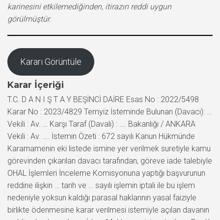
karinesini etkilemediğinden, itirazın reddi uygun
görülmüştür.
Kararı Görüntüle
Karar İçeriği
T.C. D A N I Ş T A Y BEŞİNCİ DAİRE Esas No : 2022/5498
Karar No : 2023/4829 Temyiz İsteminde Bulunan (Davacı): …
Vekili : Av. … Karşı Taraf (Davalı) : …. Bakanlığı / ANKARA
Vekili : Av. …. İstemin Özeti : 672 sayılı Kanun Hükmünde
Kararnamenin eki listede ismine yer verilmek suretiyle kamu
görevinden çıkarılan davacı tarafından, göreve iade talebiyle
OHAL İşlemleri İnceleme Komisyonuna yaptığı başvurunun
reddine ilişkin … tarih ve … sayılı işlemin iptali ile bu işlem
nedeniyle yoksun kaldığı parasal haklarının yasal faiziyle
birlikte ödenmesine karar verilmesi istemiyle açılan davanın