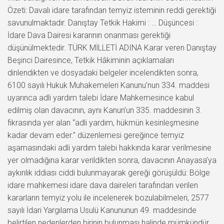
Özeti: Davalı idare tarafından temyiz isteminin reddi gerektiği
savunulmaktadır. Danıştay Tetkik Hakimi : … Düşüncesi :
İdare Dava Dairesi kararının onanması gerektiği
düşünülmektedir. TÜRK MİLLETİ ADINA Karar veren Danıştay
Beşinci Dairesince, Tetkik Hâkiminin açıklamaları
dinlendikten ve dosyadaki belgeler incelendikten sonra,
6100 sayılı Hukuk Muhakemeleri Kanunu’nun 334. maddesi
uyarınca adli yardım talebi İdare Mahkemesince kabul
edilmiş olan davacının, aynı Kanun’un 335. maddesinin 3.
fıkrasında yer alan “adli yardım, hükmün kesinleşmesine
kadar devam eder.” düzenlemesi gereğince temyiz
aşamasındaki adli yardım talebi hakkında karar verilmesine
yer olmadığına karar verildikten sonra, davacının Anayasa’ya
aykırılık iddiası ciddi bulunmayarak gereği görüşüldü: Bölge
idare mahkemesi idare dava daireleri tarafından verilen
kararların temyiz yolu ile incelenerek bozulabilmeleri, 2577
sayılı İdari Yargılama Usulü Kanununun 49. maddesinde
belirtilen nedenlerden birinin bulunması halinde mümkündür.