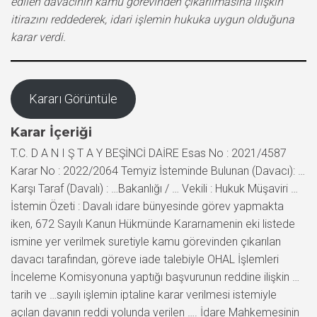
edilen davacının kamu görevinden çıkarılmasına ilişkin
itirazını reddederek, idari işlemin hukuka uygun olduğuna
karar verdi.
Kararı Görüntüle
Karar İçeriği
T.C. D A N I Ş T A Y BEŞİNCİ DAİRE Esas No : 2021/4587
Karar No : 2022/2064 Temyiz İsteminde Bulunan (Davacı): …
Karşı Taraf (Davalı) : …Bakanlığı / … Vekili : Hukuk Müşaviri …
İstemin Özeti : Davalı idare bünyesinde görev yapmakta
iken, 672 Sayılı Kanun Hükmünde Kararnamenin eki listede
ismine yer verilmek suretiyle kamu görevinden çıkarılan
davacı tarafından, göreve iade talebiyle OHAL İşlemleri
İnceleme Komisyonuna yaptığı başvurunun reddine ilişkin …
tarih ve …sayılı işlemin iptaline karar verilmesi istemiyle
açılan davanın reddi yolunda verilen …. İdare Mahkemesinin