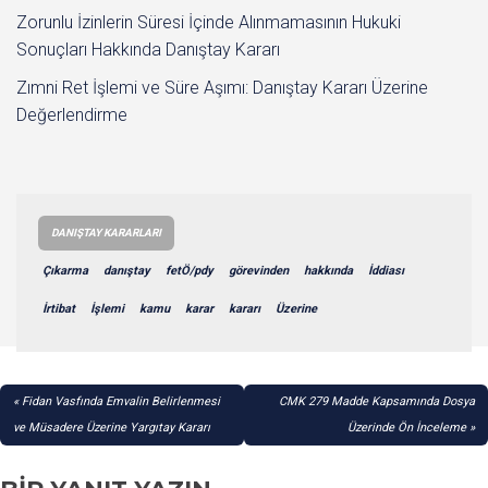
Zorunlu İzinlerin Süresi İçinde Alınmamasının Hukuki
Sonuçları Hakkında Danıştay Kararı
Zımni Ret İşlemi ve Süre Aşımı: Danıştay Kararı Üzerine
Değerlendirme
DANIŞTAY KARARLARI
Çıkarma
danıştay
fetÖ/pdy
görevinden
hakkında
İddiası
İrtibat
İşlemi
kamu
karar
kararı
Üzerine
YAZI
Fidan Vasfında Emvalin Belirlenmesi
CMK 279 Madde Kapsamında Dosya
GEZINMESI
ve Müsadere Üzerine Yargıtay Kararı
Üzerinde Ön İnceleme