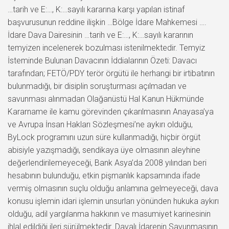
…tarih ve E:…, K:…sayılı kararına karşı yapılan istinaf
başvurusunun reddine ilişkin …Bölge İdare Mahkemesi ….
İdare Dava Dairesinin …tarih ve E:…, K:…sayılı kararının
temyizen incelenerek bozulması istenilmektedir. Temyiz
İsteminde Bulunan Davacının İddialarının Özeti: Davacı
tarafından; FETÖ/PDY terör örgütü ile herhangi bir irtibatının
bulunmadığı, bir disiplin soruşturması açılmadan ve
savunması alınmadan Olağanüstü Hal Kanun Hükmünde
Kararname ile kamu görevinden çıkarılmasının Anayasa’ya
ve Avrupa İnsan Hakları Sözleşmesi’ne aykırı olduğu,
ByLock programını uzun süre kullanmadığı, hiçbir örgüt
abisiyle yazışmadığı, sendikaya üye olmasının aleyhine
değerlendirilemeyeceği, Bank Asya’da 2008 yılından beri
hesabının bulunduğu, etkin pişmanlık kapsamında ifade
vermiş olmasının suçlu olduğu anlamına gelmeyeceği, dava
konusu işlemin idari işlemin unsurları yönünden hukuka aykırı
olduğu, adil yargılanma hakkının ve masumiyet karinesinin
ihlal edildiği ileri sürülmektedir. Davalı İdarenin Savunmasının