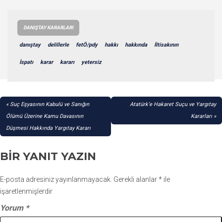
DANIŞTAY KARARLARI
danıştay
delillerle
fetÖ/pdy
hakkı
hakkında
İltisakının
İspatı
karar
kararı
yetersiz
YAZI
Suç Eşyasının Kabulü ve Sanığın
Atatürk’e Hakaret Suçu ve Yargıtay
GEZINMESI
Ölümü Üzerine Kamu Davasının
Kararları
Düşmesi Hakkında Yargıtay Kararı
BIR YANIT YAZIN
E-posta adresiniz yayınlanmayacak.
Gerekli alanlar
*
ile
işaretlenmişlerdir
Yorum
*