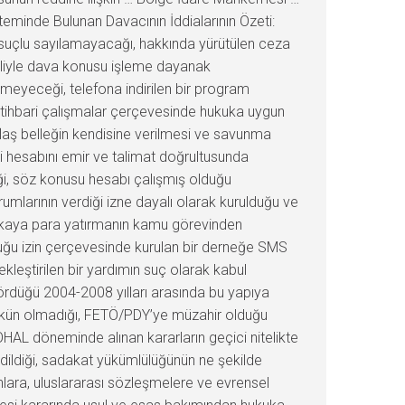
steminde Bulunan Davacının İddialarının Özeti:
suçlu sayılamayacağı, hakkında yürütülen ceza
aliyle dava konusu işleme dayanak
emeyeceği, telefona indirilen bir program
 istihbari çalışmalar çerçevesinde hukuka uygun
flaş belleğin kendisine verilmesi ve savunma
daki hesabını emir ve talimat doğrultusunda
ği, söz konusu hesabı çalışmış olduğu
mlarının verdiği izne dayalı olarak kurulduğu ve
bankaya para yatırmanın kamu görevinden
duğu izin çerçevesinde kurulan bir derneğe SMS
eştirilen bir yardımın suç olarak kabul
ördüğü 2004-2008 yılları arasında bu yapıya
ümkün olmadığı, FETÖ/PDY’ye müzahir olduğu
HAL döneminde alınan kararların geçici nitelikte
 edildiği, sadakat yükümlülüğünün ne şekilde
nlara, uluslararası sözleşmelere ve evrensel