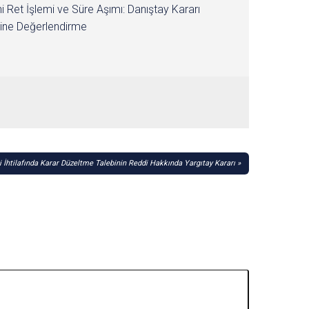
i Ret İşlemi ve Süre Aşımı: Danıştay Kararı
ine Değerlendirme
İhtilafında Karar Düzeltme Talebinin Reddi Hakkında Yargıtay Kararı