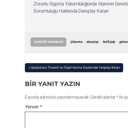
Zorunlu Sigorta Yükümlülüğünde İdarenin Denet
Sorumluluğu Hakkında Danıştay Kararı
Çıkarma
danıştay
fetÖ/pdy
görev
DANIŞTAY KARARLARI
YAZI
Uyuşturucu Ticareti ve Örgüt Kurma Suçlarında Yargıtay Kararı
GEZINMESI
BIR YANIT YAZIN
E-posta adresiniz yayınlanmayacak.
Gerekli alanlar
*
ile i
Yorum
*