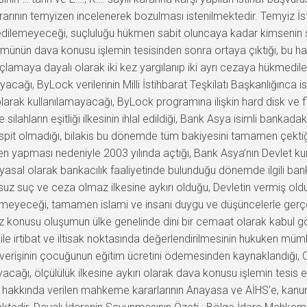
kararının temyizen incelenerek bozulması istenilmektedir. Temyiz İ
dilemeyeceği, suçluluğu hükmen sabit oluncaya kadar kimsenin 
münün dava konusu işlemin tesisinden sonra ortaya çıktığı, bu h
lamaya dayalı olarak iki kez yargılanıp iki ayrı cezaya hükmedil
acağı, ByLock verilerinin Milli İstihbarat Teşkilatı Başkanlığınca
 olarak kullanılamayacağı, ByLock programına ilişkin hard disk ve 
silahların eşitliği ilkesinin ihlal edildiği, Bank Asya isimli banka
tespit olmadığı, bilakis bu dönemde tüm bakiyesini tamamen çekti
apması nedeniyle 2003 yılında açtığı, Bank Asya’nın Devlet kuru
 yasal olarak bankacılık faaliyetinde bulunduğu dönemde ilgili 
uz suç ve ceza olmaz ilkesine aykırı olduğu, Devletin vermiş ol
meyeceği, tamamen islami ve insani duygu ve düşüncelerle gerçekl
z konusu oluşumun ülke genelinde dini bir cemaat olarak kabul g
e irtibat ve iltisak noktasında değerlendirilmesinin hukuken m
şverişinin çocuğunun eğitim ücretini ödemesinden kaynaklandığı, O
ayacağı, ölçülülük ilkesine aykırı olarak dava konusu işlemin tesis
ği, hakkında verilen mahkeme kararlarının Anayasa ve AİHS’e, kanu