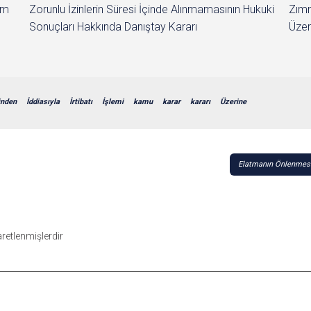
im
Zorunlu İzinlerin Süresi İçinde Alınmamasının Hukuki
Zımn
Sonuçları Hakkında Danıştay Kararı
Üzer
inden
İddiasıyla
İrtibatı
İşlemi
kamu
karar
kararı
Üzerine
Elatmanın Önlenmesi 
şaretlenmişlerdir