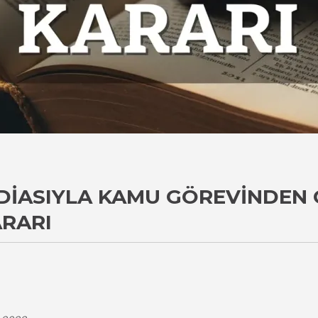
DDIASIYLA KAMU GÖREVINDEN 
ARARI
i