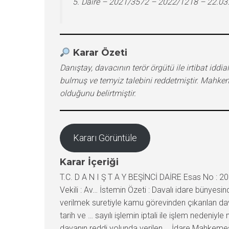
5. Daire – 2021/3572 – 2022/1218 – 22.03
Karar Özeti
Danıştay, davacının terör örgütü ile irtibat id
bulmuş ve temyiz talebini reddetmiştir. Mahke
olduğunu belirtmiştir.
Kararı Görüntüle
Karar İçeriği
T.C. D A N I Ş T A Y BEŞİNCİ DAİRE Esas No : 20
Vekili : Av… İstemin Özeti : Davalı idare büny
verilmek suretiyle kamu görevinden çıkarılan da
tarih ve … sayılı işlemin iptali ile işlem nedeniy
davanın reddi yolunda verilen … İdare Mahkemesin