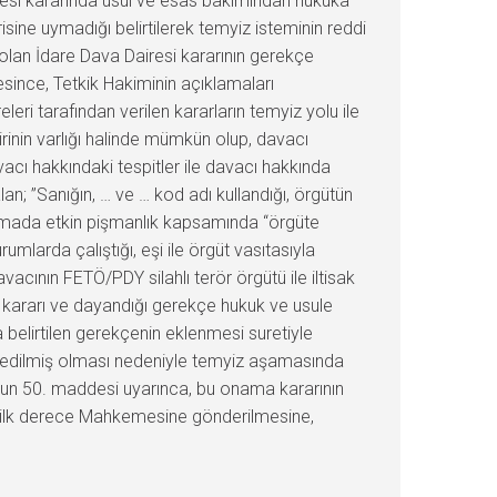
emesi kararında usul ve esas bakımından hukuka
isine uymadığı belirtilerek temyiz isteminin reddi
 olan İdare Dava Dairesi kararının gerekçe
ince, Tetkik Hakiminin açıklamaları
ri tarafından verilen kararların temyiz yolu ile
rinin varlığı halinde mümkün olup, davacı
acı hakkındaki tespitler ile davacı hakkında
an; ”Sanığın, … ve … kod adı kullandığı, örgütün
amada etkin pişmanlık kapsamında “örgüte
umlarda çalıştığı, eşi ile örgüt vasıtasıyla
acının FETÖ/PDY silahlı terör örgütü ile iltisak
n kararı ve dayandığı gerekçe hukuk ve usule
 belirtilen gerekçenin eklenmesi suretiyle
l edilmiş olması nedeniyle temyiz aşamasında
’nun 50. maddesi uyarınca, bu onama kararının
ren ilk derece Mahkemesine gönderilmesine,