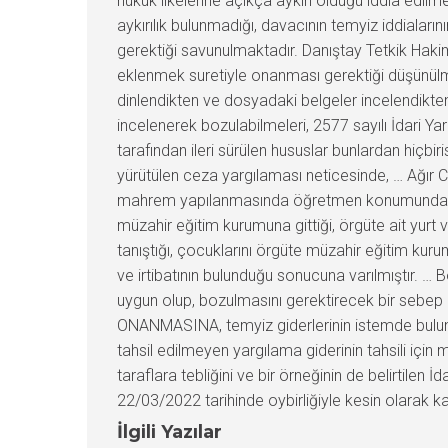
hukuk ilkelerine açıkça aykırı olduğu iddia edi
aykırılık bulunmadığı, davacının temyiz iddiaları
gerektiği savunulmaktadır. Danıştay Tetkik Hakim
eklenmek suretiyle onanması gerektiği düşünülm
dinlendikten ve dosyadaki belgeler incelendikten
incelenerek bozulabilmeleri, 2577 sayılı İdari Y
tarafından ileri sürülen hususlar bunlardan hiçb
yürütülen ceza yargılaması neticesinde, … Ağır Ce
mahrem yapılanmasında öğretmen konumunda old
müzahir eğitim kurumuna gittiği, örgüte ait yurt ve
tanıştığı, çocuklarını örgüte müzahir eğitim kuru
ve irtibatının bulunduğu sonucuna varılmıştır. …
uygun olup, bozulmasını gerektirecek bir sebep b
ONANMASINA, temyiz giderlerinin istemde buluna
tahsil edilmeyen yargılama giderinin tahsili içi
taraflara tebliğini ve bir örneğinin de belirtil
22/03/2022 tarihinde oybirliğiyle kesin olarak kar
İlgili Yazılar