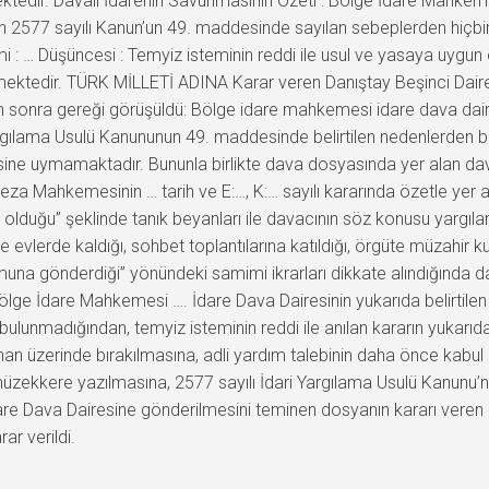
lmektedir. Davalı İdarenin Savunmasının Özeti : Bölge İdare Mahk
nın 2577 sayılı Kanun’un 49. maddesinde sayılan sebeplerden hiçbir
i : … Düşüncesi : Temyiz isteminin reddi ile usul ve yasaya uygun
ektedir. TÜRK MİLLETİ ADINA Karar veren Danıştay Beşinci Daires
 sonra gereği görüşüldü: Bölge idare mahkemesi idare dava dairele
argılama Usulü Kanununun 49. maddesinde belirtilen nedenlerden bi
irisine uymamaktadır. Bununla birlikte dava dosyasında yer alan dav
za Mahkemesinin … tarih ve E:…, K:… sayılı kararında özetle yer al
uğu” şeklinde tanık beyanları ile davacının söz konusu yargıl
 evlerde kaldığı, sohbet toplantılarına katıldığı, örgüte müzahir kur
muna gönderdiği” yönündeki samimi ikrarları dikkate alındığında dav
 Bölge İdare Mahkemesi …. İdare Dava Dairesinin yukarıda belirtile
ulunmadığından, temyiz isteminin reddi ile anılan kararın yukarıda
n üzerinde bırakılmasına, adli yardım talebinin daha önce kabu
n müzekkere yazılmasına, 2577 sayılı İdari Yargılama Usulü Kanunu
en İdare Dava Dairesine gönderilmesini teminen dosyanın kararı ve
ar verildi.