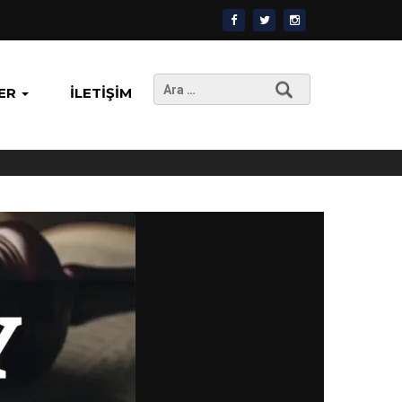
Arama:
ER
İLETIŞIM