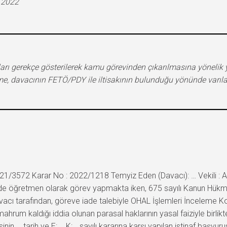
.2022
diaları gerekçe gösterilerek kamu görevinden çıkarılmasına yönel
me, davacının FETÖ/PDY ile iltisakının bulunduğu yönünde varı
21/3572 Karar No : 2022/1218 Temyiz Eden (Davacı): … Vekili : Av
esinde öğretmen olarak görev yapmakta iken, 675 sayılı Kanun Hük
vacı tarafından, göreve iade talebiyle OHAL İşlemleri İnceleme K
le mahrum kaldığı iddia olunan parasal haklarının yasal faiziyle birl
in … tarih ve E:…, K:… sayılı kararına karşı yapılan istinaf başvu