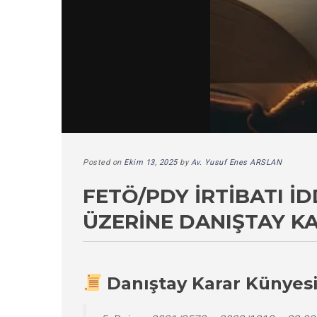
Posted on
Ekim 13, 2025
by
Av. Yusuf Enes ARSLAN
FETÖ/PDY İRTIBATI İ
ÜZERINE DANIŞTAY K
Danıştay Karar Künyes