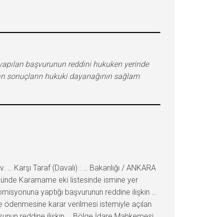
ik yapılan başvurunun reddini hukuken yerinde
lan sonuçların hukuki dayanağının sağlam
. … Karşı Taraf (Davalı) : … Bakanlığı / ANKARA
münde Kararname eki listesinde ismine yer
omisyonuna yaptığı başvurunun reddine ilişkin …
ikte ödenmesine karar verilmesi istemiyle açılan
rusunun reddine ilişkin … Bölge İdare Mahkemesi …