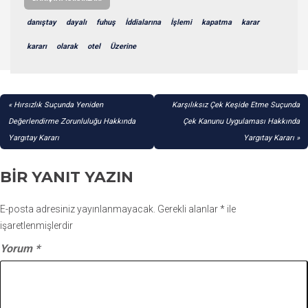
danıştay
dayalı
fuhuş
İddialarına
İşlemi
kapatma
karar
kararı
olarak
otel
Üzerine
YAZI
Hırsızlık Suçunda Yeniden
Karşılıksız Çek Keşide Etme Suçunda
GEZINMESI
Değerlendirme Zorunluluğu Hakkında
Çek Kanunu Uygulaması Hakkında
Yargıtay Kararı
Yargıtay Kararı
BIR YANIT YAZIN
E-posta adresiniz yayınlanmayacak.
Gerekli alanlar
*
ile
işaretlenmişlerdir
Yorum
*