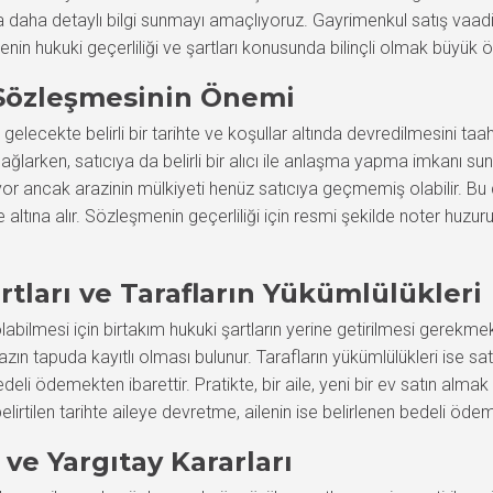
 daha detaylı bilgi sunmayı amaçlıyoruz. Gayrimenkul satış vaadi 
nin hukuki geçerliliği ve şartları konusunda bilinçli olmak büyük
 Sözleşmesinin Önemi
elecekte belirli bir tarihte ve koşullar altında devredilmesini t
larken, satıcıya da belirli bir alıcı ile anlaşma yapma imkanı sunar.
lıyor ancak arazinin mülkiyeti henüz satıcıya geçmemiş olabilir. 
 altına alır. Sözleşmenin geçerliliği için resmi şekilde noter huz
rtları ve Tarafların Yükümlülükleri
abilmesi için birtakım hukuki şartların yerine getirilmesi gerekme
 tapuda kayıtlı olması bulunur. Tarafların yükümlülükleri ise satıc
eli ödemekten ibarettir. Pratikte, bir aile, yeni bir ev satın almak 
lirtilen tarihte aileye devretme, ailenin ise belirlenen bedeli öde
ve Yargıtay Kararları