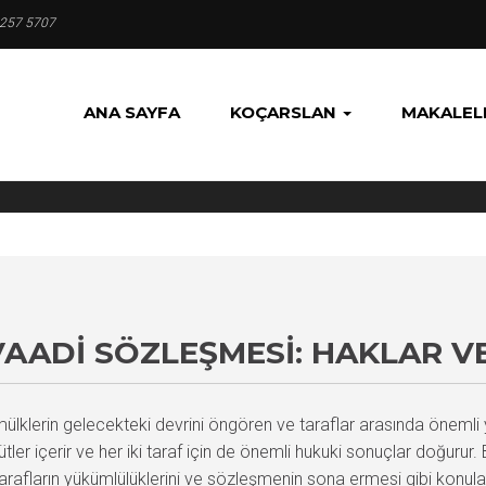
 257 5707
ANA SAYFA
KOÇARSLAN
MAKALEL
VAADI SÖZLEŞMESI: HAKLAR 
lklerin gelecekteki devrini öngören ve taraflar arasında önemli y
hütler içerir ve her iki taraf için de önemli hukuki sonuçlar doğurur
tarafların yükümlülüklerini ve sözleşmenin sona ermesi gibi konuları