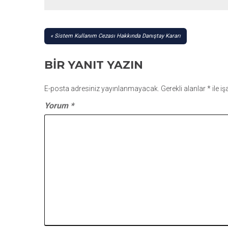
YAZI
Sistem Kullanım Cezası Hakkında Danıştay Kararı
GEZINMESI
BIR YANIT YAZIN
E-posta adresiniz yayınlanmayacak.
Gerekli alanlar
*
ile i
Yorum
*