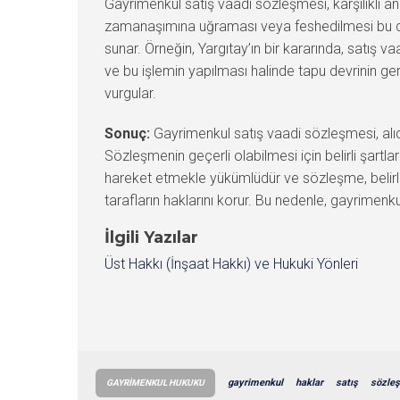
Gayrimenkul satış vaadi sözleşmesi, karşılıklı a
zamanaşımına uğraması veya feshedilmesi bu duru
sunar. Örneğin, Yargıtay’ın bir kararında, satı
ve bu işlemin yapılması halinde tapu devrinin gerç
vurgular.
Sonuç:
Gayrimenkul satış vaadi sözleşmesi, alıcı 
Sözleşmenin geçerli olabilmesi için belirli şartl
hareket etmekle yükümlüdür ve sözleşme, belirle
tarafların haklarını korur. Bu nedenle, gayrimenk
İlgili Yazılar
Üst Hakkı (İnşaat Hakkı) ve Hukuki Yönleri
gayrimenkul
haklar
satış
sözle
GAYRIMENKUL HUKUKU