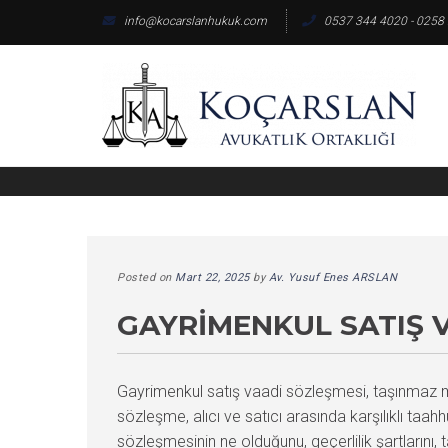
Skip
info@kocarslanhukuk.com
0537 344 4020 - 0258
to
content
Posted on
Mart 22, 2025
by
Av. Yusuf Enes ARSLAN
GAYRIMENKUL SATIŞ 
Gayrimenkul satış vaadi sözleşmesi, taşınmaz mü
sözleşme, alıcı ve satıcı arasında karşılıklı taah
sözleşmesinin ne olduğunu, geçerlilik şartlarını, 