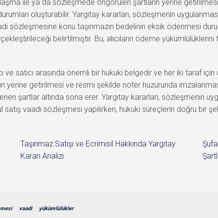
nlaşma ile ya da sözleşmede öngörülen şartların yerine getirilmes
mları oluşturabilir. Yargıtay kararları, sözleşmenin uygulanması
ş vaadi sözleşmesine konu taşınmazın bedelinin eksik ödenmesi du
ekleştirileceği belirtilmiştir. Bu, alıcıların ödeme yükümlülüklerini
ve satıcı arasında önemli bir hukuki belgedir ve her iki taraf için
arın yerine getirilmesi ve resmi şekilde noter huzurunda imzalanmas
nen şartlar altında sona erer. Yargıtay kararları, sözleşmenin 
ul satış vaadi sözleşmesi yapılırken, hukuki süreçlerin doğru bir ş
Taşınmaz Satışı ve Ecrimisil Hakkında Yargıtay
Şufa
Kararı Analizi
Şartl
şmesi
vaadi
yükümlülükler