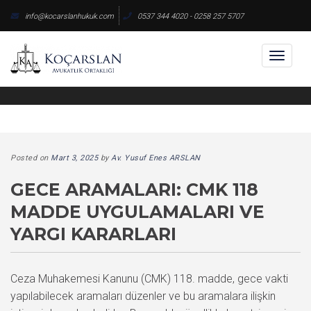
Skip
info@kocarslanhukuk.com
0537 344 4020 - 0258 257 5707
to
content
Toggl
naviga
Posted on
Mart 3, 2025
by
Av. Yusuf Enes ARSLAN
GECE ARAMALARI: CMK 118
MADDE UYGULAMALARI VE
YARGI KARARLARI
Ceza Muhakemesi Kanunu (CMK) 118. madde, gece vakti
yapılabilecek aramaları düzenler ve bu aramalara ilişkin