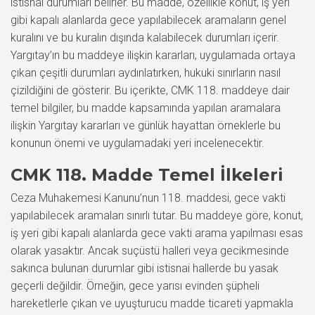
istisnai durumları belirler. Bu madde, özellikle konut, iş yeri
gibi kapalı alanlarda gece yapılabilecek aramaların genel
kuralını ve bu kuralın dışında kalabilecek durumları içerir.
Yargıtay’ın bu maddeye ilişkin kararları, uygulamada ortaya
çıkan çeşitli durumları aydınlatırken, hukuki sınırların nasıl
çizildiğini de gösterir. Bu içerikte, CMK 118. maddeye dair
temel bilgiler, bu madde kapsamında yapılan aramalara
ilişkin Yargıtay kararları ve günlük hayattan örneklerle bu
konunun önemi ve uygulamadaki yeri incelenecektir.
CMK 118. Madde Temel İlkeleri
Ceza Muhakemesi Kanunu’nun 118. maddesi, gece vakti
yapılabilecek aramaları sınırlı tutar. Bu maddeye göre, konut,
iş yeri gibi kapalı alanlarda gece vakti arama yapılması esas
olarak yasaktır. Ancak suçüstü halleri veya gecikmesinde
sakınca bulunan durumlar gibi istisnai hallerde bu yasak
geçerli değildir. Örneğin, gece yarısı evinden şüpheli
hareketlerle çıkan ve uyuşturucu madde ticareti yapmakla