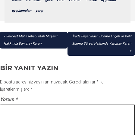
arama
aramaları:
gece
karar
kararları:
madde
uygulama
uygulamaları
yargı
YAZI
Serbest Muhasebeci Mali Müşavir
İrade Beyanından Dönme Engeli ve Delil
GEZINMESI
Hakkında Danıştay Kararı
Sunma Süresi Hakkında Yargıtay Kararı
BIR YANIT YAZIN
E-posta adresiniz yayınlanmayacak.
Gerekli alanlar
*
ile
işaretlenmişlerdir
Yorum
*