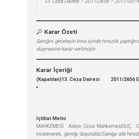
13. Ceza Dairesi – 2011/2656 – 2011/3319
Karar Özeti
Sanığın, geceleyin bina içinde hırsızlık yapt
düşmesine karar verilmiştir.
Karar İçeriği
(Kapatılan)13. Ceza Dairesi 2011/2656 E.
İçtihat Metni
MAHKEMESİ :Asliye Ceza MahkemesiSUÇ : Gece
incelenerek, gereği düşünüldü:Sanığa atılı hırs