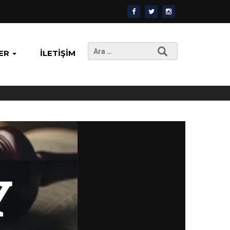
Arama:
ER
İLETIŞIM