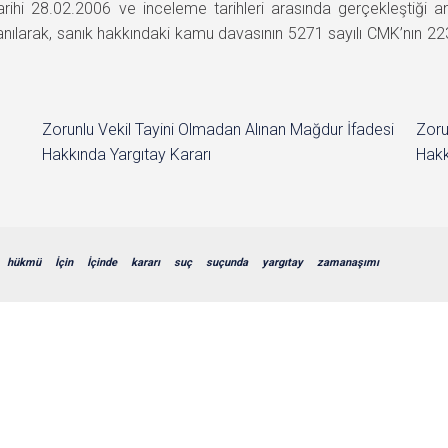
tarihi 28.02.2006 ve inceleme tarihleri arasında gerçekleştiğ
nılarak, sanık hakkındaki kamu davasının 5271 sayılı CMK’nın
Zorunlu Vekil Tayini Olmadan Alınan Mağdur İfadesi
Zoru
Hakkında Yargıtay Kararı
Hakk
hükmü
İçin
İçinde
kararı
suç
suçunda
yargıtay
zamanaşımı