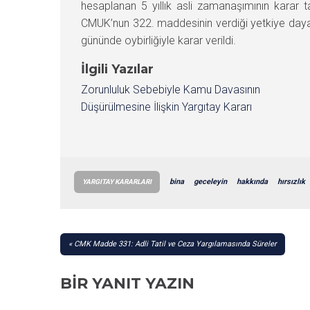
hesaplanan 5 yıllık asli zamanaşımının karar 
CMUK’nun 322. maddesinin verdiği yetkiye daya
gününde oybirliğiyle karar verildi.
İlgili Yazılar
Zorunluluk Sebebiyle Kamu Davasının
Düşürülmesine İlişkin Yargıtay Kararı
bina
geceleyin
hakkında
hırsızlık
YARGITAY KARARLARI
YAZI
CMK Madde 331: Adli Tatil ve Ceza Yargılamasında Süreler
GEZINMESI
BIR YANIT YAZIN