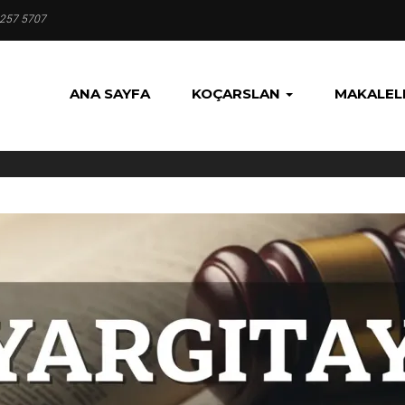
 257 5707
ANA SAYFA
KOÇARSLAN
MAKALEL