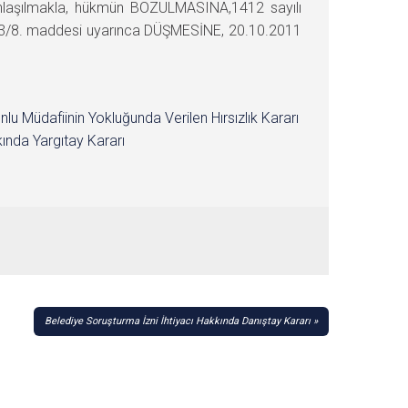
i anlaşılmakla, hükmün BOZULMASINA,1412 sayılı
 223/8. maddesi uyarınca DÜŞMESİNE, 20.10.2011
nlu Müdafiinin Yokluğunda Verilen Hırsızlık Kararı
ında Yargıtay Kararı
Belediye Soruşturma İzni İhtiyacı Hakkında Danıştay Kararı