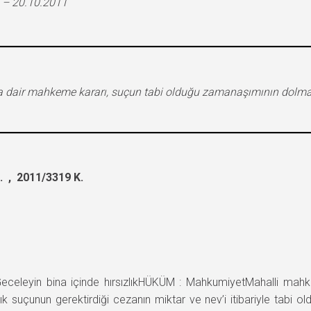
 – 20.10.2011
ığına dair mahkeme kararı, suçun tabi olduğu zamanaşımının dol
 , 2011/3319 K.
leyin bina içinde hırsızlıkHÜKÜM : MahkumiyetMahalli mah
ızlık suçunun gerektirdiği cezanın miktar ve nev’i itibariyle tab