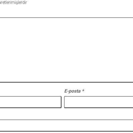
şaretlenmişlerdir
E-posta
*