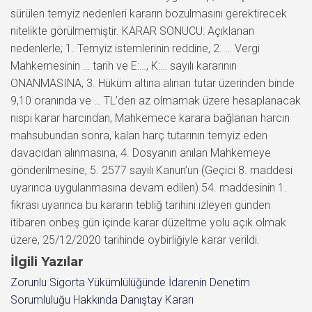
sürülen temyiz nedenleri kararın bozulmasını gerektirecek
nitelikte görülmemiştir. KARAR SONUCU: Açıklanan
nedenlerle; 1. Temyiz istemlerinin reddine, 2. … Vergi
Mahkemesinin … tarih ve E:…, K:… sayılı kararının
ONANMASINA, 3. Hüküm altına alınan tutar üzerinden binde
9,10 oranında ve … TL’den az olmamak üzere hesaplanacak
nispi karar harcından, Mahkemece karara bağlanan harcın
mahsubundan sonra, kalan harç tutarının temyiz eden
davacıdan alınmasına, 4. Dosyanın anılan Mahkemeye
gönderilmesine, 5. 2577 sayılı Kanun’un (Geçici 8. maddesi
uyarınca uygulanmasına devam edilen) 54. maddesinin 1.
fıkrası uyarınca bu kararın tebliğ tarihini izleyen günden
itibaren onbeş gün içinde karar düzeltme yolu açık olmak
üzere, 25/12/2020 tarihinde oybirliğiyle karar verildi.
İlgili Yazılar
Zorunlu Sigorta Yükümlülüğünde İdarenin Denetim
Sorumluluğu Hakkında Danıştay Kararı