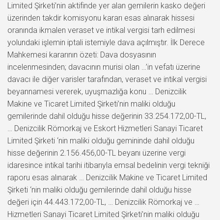
Limited Şirketi’nin aktifinde yer alan gemilerin kasko değeri
üzerinden takdir komisyonu kararı esas alınarak hissesi
oranında ikmalen veraset ve intikal vergisi tarh edilmesi
yolundaki işlemin iptali istemiyle dava açılmıştır. İlk Derece
Mahkemesi kararının özeti: Dava dosyasının
incelenmesinden; davacının murisi olan …’in vefatı üzerine
davacı ile diğer varisler tarafından, veraset ve intikal vergisi
beyannamesi vererek, uyuşmazlığa konu … Denizcilik
Makine ve Ticaret Limited Şirketi’nin maliki olduğu
gemilerinde dahil olduğu hisse değerinin 33.254.172,00-TL,
… Denizcilik Römorkaj ve Eskort Hizmetleri Sanayi Ticaret
Limited Şirketi ‘nin maliki olduğu gemininde dahil olduğu
hisse değerinin 2.156.456,00-TL beyanı üzerine vergi
idaresince intikal tarihi itibarıyla emsal bedelinin vergi tekniği
raporu esas alınarak … Denizcilik Makine ve Ticaret Limited
Şirketi ‘nin maliki olduğu gemilerinde dahil olduğu hisse
değeri için 44.443.172,00-TL, … Denizcilik Römorkaj ve …
Hizmetleri Sanayi Ticaret Limited Şirketi’nin maliki olduğu