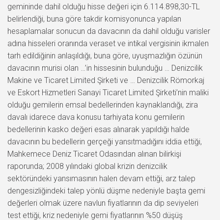
gemininde dahil olduğu hisse değeri için 6.114.898,30-TL
belirlendiği, buna göre takdir komisyonunca yapılan
hesaplamalar sonucun da davacının da dahil olduğu varisler
adına hisseleri oranında veraset ve intikal vergisinin ikmalen
tarh edildiğinin anlaşıldığı, buna göre, uyuşmazlığın özünün
davacının murisi olan …’in hissesinin bulunduğu … Denizcilik
Makine ve Ticaret Limited Şirketi ve … Denizcilik Römorkaj
ve Eskort Hizmetleri Sanayi Ticaret Limited Şirketi’nin maliki
olduğu gemilerin emsal bedellerinden kaynaklandığı, zira
davalı idarece dava konusu tarhiyata konu gemilerin
bedellerinin kasko değeri esas alınarak yapıldığı halde
davacının bu bedellerin gerçeği yansıtmadığını iddia ettiği,
Mahkemece Deniz Ticaret Odasından alınan bilirkişi
raporunda; 2008 yılındaki global krizin denizcilik
sektöründeki yansımasının halen devam ettiği, arz talep
dengesizliğindeki talep yönlü düşme nedeniyle başta gemi
değerleri olmak üzere navlun fiyatlarının da dip seviyeleri
test ettiği, kriz nedeniyle gemi fiyatlarının %50 düşüş