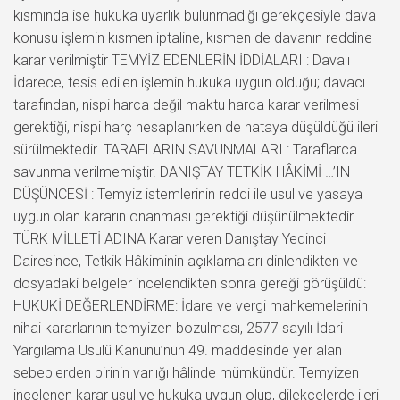
kısmında ise hukuka uyarlık bulunmadığı gerekçesiyle dava
konusu işlemin kısmen iptaline, kısmen de davanın reddine
karar verilmiştir TEMYİZ EDENLERİN İDDİALARI : Davalı
İdarece, tesis edilen işlemin hukuka uygun olduğu; davacı
tarafından, nispi harca değil maktu harca karar verilmesi
gerektiği, nispi harç hesaplanırken de hataya düşüldüğü ileri
sürülmektedir. TARAFLARIN SAVUNMALARI : Taraflarca
savunma verilmemiştir. DANIŞTAY TETKİK HÂKİMİ …’IN
DÜŞÜNCESİ : Temyiz istemlerinin reddi ile usul ve yasaya
uygun olan kararın onanması gerektiği düşünülmektedir.
TÜRK MİLLETİ ADINA Karar veren Danıştay Yedinci
Dairesince, Tetkik Hâkiminin açıklamaları dinlendikten ve
dosyadaki belgeler incelendikten sonra gereği görüşüldü:
HUKUKİ DEĞERLENDİRME: İdare ve vergi mahkemelerinin
nihai kararlarının temyizen bozulması, 2577 sayılı İdari
Yargılama Usulü Kanunu’nun 49. maddesinde yer alan
sebeplerden birinin varlığı hâlinde mümkündür. Temyizen
incelenen karar usul ve hukuka uygun olup, dilekçelerde ileri