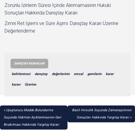
Zorunlu İzinlerin Süresi İçinde Alınmamasının Hukuki
Sonuçları Hakkında Danıştay Kararı
Zımni Ret İşlemi ve Süre Aşımı: Danıştay Kararı Üzerine
Değerlendirme
DANIŞTAY KARARLARI
belirlenmesi
danıştay
değerlerinin
emsal
gemilerin
karar
kararı
Üzerine
YAZI
Uyuşturucu Madde Bulundurma
Basit Hırsızlık Suçunda Zamanaşımının
GEZINMESI
Suçunda Hükmün Açıklanmasının Geri
Sonuçları Hakkında Yargıtay Kararı
Bırakılması Hakkında Yargıtay Kararı