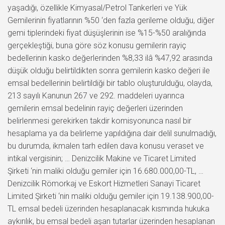
yaşadığı, özellikle Kimyasal/Petrol Tankerleri ve Yük
Gemilerinin fiyatlarının %50 ‘den fazla gerileme olduğu, diğer
gemi tiplerindeki fiyat düşüşlerinin ise %15-%50 aralığında
gerçekleştiği, buna göre söz konusu gemilerin rayiç
bedellerinin kasko değerlerinden %8,33 ilâ %47,92 arasında
düşük olduğu belirtildikten sonra gemilerin kasko değeri ile
emsal bedellerinin belirtildiği bir tablo oluşturulduğu, olayda,
213 sayılı Kanunun 267 ve 292. maddeleri uyarınca
gemilerin emsal bedelinin rayiç değerleri üzerinden
belirlenmesi gerekirken takdir komisyonunca nasıl bir
hesaplama ya da belirleme yapıldığına dair delil sunulmadığı,
bu durumda, ikmalen tarh edilen dava konusu veraset ve
intikal vergisinin; … Denizcilik Makine ve Ticaret Limited
Şirketi ‘nin maliki olduğu gemiler için 16.680.000,00-TL, …
Denizcilik Römorkaj ve Eskort Hizmetleri Sanayi Ticaret
Limited Şirketi ‘nin maliki olduğu gemiler için 19.138.900,00-
TL emsal bedeli üzerinden hesaplanacak kısmında hukuka
aykırılık, bu emsal bedeli aşan tutarlar üzerinden hesaplanan