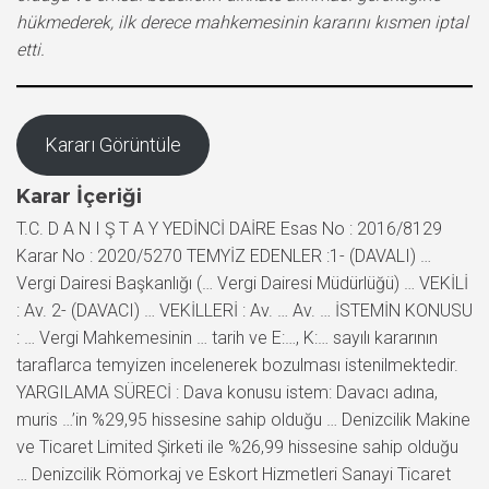
hükmederek, ilk derece mahkemesinin kararını kısmen iptal
etti.
Kararı Görüntüle
Karar İçeriği
T.C. D A N I Ş T A Y YEDİNCİ DAİRE Esas No : 2016/8129
Karar No : 2020/5270 TEMYİZ EDENLER :1- (DAVALI) …
Vergi Dairesi Başkanlığı (… Vergi Dairesi Müdürlüğü) … VEKİLİ
: Av. 2- (DAVACI) … VEKİLLERİ : Av. … Av. … İSTEMİN KONUSU
: … Vergi Mahkemesinin … tarih ve E:…, K:… sayılı kararının
taraflarca temyizen incelenerek bozulması istenilmektedir.
YARGILAMA SÜRECİ : Dava konusu istem: Davacı adına,
muris …’in %29,95 hissesine sahip olduğu … Denizcilik Makine
ve Ticaret Limited Şirketi ile %26,99 hissesine sahip olduğu
… Denizcilik Römorkaj ve Eskort Hizmetleri Sanayi Ticaret