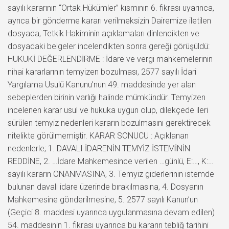
sayılı kararının “Ortak Hükümler” kısmının 6. fıkrası uyarınca,
ayrıca bir gönderme kararı verilmeksizin Dairemize iletilen
dosyada, Tetkik Hakiminin açıklamaları dinlendikten ve
dosyadaki belgeler incelendikten sonra gereği görüşüldü:
HUKUKİ DEĞERLENDİRME : İdare ve vergi mahkemelerinin
nihai kararlarının temyizen bozulması, 2577 sayılı İdari
Yargılama Usulü Kanunu’nun 49. maddesinde yer alan
sebeplerden birinin varlığı halinde mümkündür. Temyizen
incelenen karar usul ve hukuka uygun olup, dilekçede ileri
sürülen temyiz nedenleri kararın bozulmasını gerektirecek
nitelikte görülmemiştir. KARAR SONUCU : Açıklanan
nedenlerle; 1. DAVALI İDARENİN TEMYİZ İSTEMİNİN
REDDİNE, 2. …İdare Mahkemesince verilen …günlü, E:…, K:…
sayılı kararın ONANMASINA, 3. Temyiz giderlerinin istemde
bulunan davalı idare üzerinde bırakılmasına, 4. Dosyanın
Mahkemesine gönderilmesine, 5. 2577 sayılı Kanun’un
(Geçici 8. maddesi uyarınca uygulanmasına devam edilen)
54. maddesinin 1. fıkrası uyarınca bu kararın tebliğ tarihini