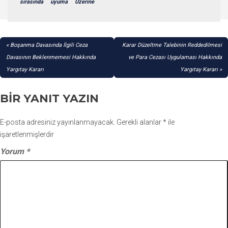
sırasında
uyuma
Üzerine
YAZI
Boşanma Davasında İlgili Ceza
Karar Düzeltme Talebinin Reddedilmesi
GEZINMESI
Davasının Beklenmemesi Hakkında
ve Para Cezası Uygulaması Hakkında
Yargıtay Kararı
Yargıtay Kararı
BIR YANIT YAZIN
E-posta adresiniz yayınlanmayacak.
Gerekli alanlar
*
ile
işaretlenmişlerdir
Yorum
*