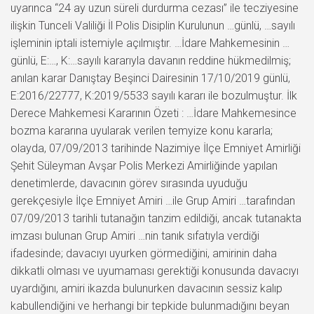
uyarınca “24 ay uzun süreli durdurma cezası” ile tecziyesine
ilişkin Tunceli Valiliği İl Polis Disiplin Kurulunun …günlü, …sayılı
işleminin iptali istemiyle açılmıştır. …İdare Mahkemesinin …
günlü, E:…, K:…sayılı kararıyla davanın reddine hükmedilmiş;
anılan karar Danıştay Beşinci Dairesinin 17/10/2019 günlü,
E:2016/22777, K:2019/5533 sayılı kararı ile bozulmuştur. İlk
Derece Mahkemesi Kararının Özeti : …İdare Mahkemesince
bozma kararına uyularak verilen temyize konu kararla;
olayda, 07/09/2013 tarihinde Nazimiye İlçe Emniyet Amirliği
Şehit Süleyman Avşar Polis Merkezi Amirliğinde yapılan
denetimlerde, davacının görev sırasında uyuduğu
gerekçesiyle İlçe Emniyet Amiri …ile Grup Amiri …tarafından
07/09/2013 tarihli tutanağın tanzim edildiği, ancak tutanakta
imzası bulunan Grup Amiri …nin tanık sıfatıyla verdiği
ifadesinde; davacıyı uyurken görmediğini, amirinin daha
dikkatli olması ve uyumaması gerektiği konusunda davacıyı
uyardığını, amiri ikazda bulunurken davacının sessiz kalıp
kabullendiğini ve herhangi bir tepkide bulunmadığını beyan