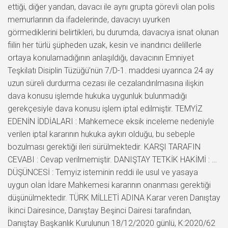
ettiği, diğer yandan, davacı ile aynı grupta görevli olan polis
memurlarının da ifadelerinde, davacıyı uyurken
görmediklerini belirtikleri, bu durumda, davacıya isnat olunan
fiilin her türlü şüpheden uzak, kesin ve inandırıcı delillerle
ortaya konulamadığının anlaşıldığı, davacının Emniyet
Teşkilatı Disiplin Tüzüğü’nün 7/D-1. maddesi uyarınca 24 ay
uzun süreli durdurma cezası ile cezalandırılmasına ilişkin
dava konusu işlemde hukuka uygunluk bulunmadığı
gerekçesiyle dava konusu işlem iptal edilmiştir. TEMYİZ
EDENİN İDDİALARI : Mahkemece eksik inceleme nedeniyle
verilen iptal kararının hukuka aykırı olduğu, bu sebeple
bozulması gerektiği ileri sürülmektedir. KARŞI TARAFIN
CEVABI : Cevap verilmemiştir. DANIŞTAY TETKİK HAKİMİ : …
DÜŞÜNCESİ : Temyiz isteminin reddi ile usul ve yasaya
uygun olan İdare Mahkemesi kararının onanması gerektiği
düşünülmektedir. TÜRK MİLLETİ ADINA Karar veren Danıştay
İkinci Dairesince, Danıştay Beşinci Dairesi tarafından,
Danıştay Başkanlık Kurulunun 18/12/2020 günlü, K:2020/62