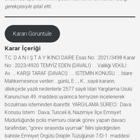
gerekçesiyle iptal etti.
Kararı Görüntüle
Karar İçeriği
T.C. D A N I Ş T A Y İKİNCİ DAİRE Esas No : 2021/3498 Karar
No : 2023/4920 TEMYİZ EDEN (DAVALI) : …Valiliği VEKİLİ :
Av. … KARŞI TARAF (DAVACI) : … İSTEMİN KONUSU : …İdare
Mahkemesince verilen …günlü, E:…, K:…sayılı kararın,
dilekçede yazılı nedenlerle 2577 sayılı İdari Yargılama Usulü
Kanunu’nun 49. maddesi uyarınca temyizen incelenerek
bozulması isteminden ibarettir. YARGILAMA SÜRECİ : Dava
Konusu İstem : Dava; Tunceli ili, Nazimiye İlçe Emniyet
Müdürlüğünde polis memuru olarak görev yapan davacı
tarafından, “görev sırasında uyumak” fiilini işlediğinden
bahisle Emniyet Örgütü Disiplin Tüzüğünün 7/D-1. maddesi