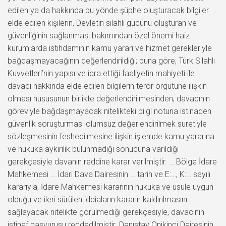
edilen ya da hakkında bu yönde şüphe oluşturacak bilgiler
elde edilen kişilerin, Devletin silahlı gücünü oluşturan ve
güvenliğinin sağlanması bakımından özel önemi haiz
kurumlarda istihdamının kamu yararı ve hizmet gerekleriyle
bağdaşmayacağının değerlendirildiği; buna göre, Türk Silahlı
Kuvvetleri’nin yapısı ve icra ettiği faaliyetin mahiyeti ile
davacı hakkında elde edilen bilgilerin terör örgütüne ilişkin
olması hususunun birlikte değerlendirilmesinden, davacının
göreviyle bağdaşmayacak nitelikteki bilgi notuna istinaden
güvenlik soruşturması olumsuz değerlendirilmek suretiyle
sözleşmesinin feshedilmesine ilişkin işlemde kamu yararına
ve hukuka aykırılık bulunmadığı sonucuna varıldığı
gerekçesiyle davanın reddine karar verilmiştir. … Bölge İdare
Mahkemesi … İdari Dava Dairesinin … tarih ve E:…, K:… sayılı
kararıyla, İdare Mahkemesi kararının hukuka ve usule uygun
olduğu ve ileri sürülen iddiaların kararın kaldırılmasını
sağlayacak nitelikte görülmediği gerekçesiyle, davacının
istinaf başvurusu reddedilmiştir. Danıştay Onikinci Dairesinin