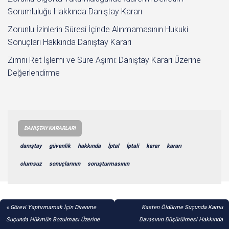
Sorumluluğu Hakkında Danıştay Kararı
Zorunlu İzinlerin Süresi İçinde Alınmamasının Hukuki
Sonuçları Hakkında Danıştay Kararı
Zımni Ret İşlemi ve Süre Aşımı: Danıştay Kararı Üzerine
Değerlendirme
DANIŞTAY KARARLARI
danıştay
güvenlik
hakkında
İptal
İptali
karar
kararı
olumsuz
sonuçlarının
soruşturmasının
YAZI
Görevi Yaptırmamak İçin Direnme
Kasten Öldürme Suçunda Kamu
GEZINMESI
Suçunda Hükmün Bozulması Üzerine
Davasının Düşürülmesi Hakkında