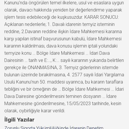
Kanunu’nda öngörülen temel ilkelere, usul ve esaslara uygun
olarak, davacı hakkında yeniden bir değerlendirme yaparak
işlem tesis edebileceği de kuşkusuzdur. KARAR SONUCU:
Açıklanan nedenlerle; 1. Davalı idarenin temyiz isteminin
reddine, 2.Davanın reddine ilişkin İdare Mahkemesi kararına
karşı yapılan istinaf başvurusunun kabulü, İdare Mahkemesi
kararının kaldırılması, dava konusu işlemin iptali yolundaki
temyize konu … Bölge İdare Mahkemesi … İdari Dava
Dairesinin … tarih ve E:…, K:… sayılı kararının yukarıda belirtilen
gerekçe ile ONANMASINA, 3. Temyiz giderlerinin istemde
bulunan üzerinde bırakılmasına, 4. 2577 sayılı İdari Yargılama
Usulü Kanunu’nun 50. maddesi uyarınca, bu kararın taraflara
tebliğini ve bir örneğinin de … Bölge İdare Mahkemesi … İdari
Dava Dairesine gönderilmesini teminen dosyanın … İdare
Mahkemesine gönderilmesine, 15/05/2023 tarihinde, kesin
olarak, oybirliğiyle karar verildi.
İlgili Yazılar
Zorunlu Sigorta Yükümlülüğünde İdarenin Denetim