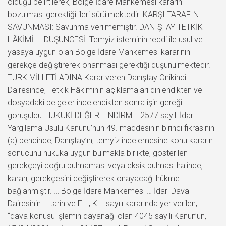
olduğu belirtilerek, Bölge İdare Mahkemesi kararın
bozulması gerektiği ileri sürülmektedir. KARŞI TARAFIN
SAVUNMASI: Savunma verilmemiştir. DANIŞTAY TETKİK
HÂKİMİ: … DÜŞÜNCESİ: Temyiz isteminin reddi ile usul ve
yasaya uygun olan Bölge İdare Mahkemesi kararının
gerekçe değiştirerek onanması gerektiği düşünülmektedir.
TÜRK MİLLETİ ADINA Karar veren Danıştay Onikinci
Dairesince, Tetkik Hâkiminin açıklamaları dinlendikten ve
dosyadaki belgeler incelendikten sonra işin gereği
görüşüldü: HUKUKİ DEĞERLENDİRME: 2577 sayılı İdari
Yargılama Usulü Kanunu’nun 49. maddesinin birinci fıkrasının
(a) bendinde; Danıştay’ın, temyiz incelemesine konu kararın
sonucunu hukuka uygun bulmakla birlikte, gösterilen
gerekçeyi doğru bulmaması veya eksik bulması halinde,
kararı, gerekçesini değiştirerek onayacağı hükme
bağlanmıştır. … Bölge İdare Mahkemesi … İdari Dava
Dairesinin … tarih ve E:…, K:… sayılı kararında yer verilen;
“dava konusu işlemin dayanağı olan 4045 sayılı Kanun’un,