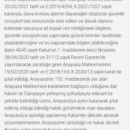
25/02/2021 tarih ve E:2019/4594, K:2021/1027 sayılı
kararıyla; dava konusu işlemin dayanağını oluşturan güvenlik
soruşturması sonucunda elde edilen ve davalı idarece
kullanılan davacıya ait kişisel veri niteliğindeki bilgilere,
güvenlik soruşturması yapmakla görevli birimler tarafından
ulaşılabileceğine ve bu kapsamdaki bilgileri alabileceğine
ilişkin 4045 sayılı Kanun’un 1. maddesinin ikinci fıkrasının,
28/04/2020 tarih ve 31112 sayılı Resmi Gazete’de
yayımlanarak yürürlüğe giren Anayasa Mahkemesinin
19/02/2020 tarih ve E:2018/163, K:2020/13 sayılı kararı ile
iptal edildiği, Anayasa’nın 153. maddesinde yer alan
Anayasa Mahkemesi kararlarının bağlayıcı olduğuna dair
hüküm ile Danıştayın yerleşmiş içtihatlarıyla istikrarlı bir
şekilde belirtildiği üzere, Anayasa’ya aykırı bulunarak iptal
edilmiş olduğu bilindiği halde görülmekte olan davaların
Anayasa’ya aykırılığı saptanmış hükümler dikkate alınarak
çözümlenmesinin, Anayasa’nın üstünlüğü ve hukuk devleti
ilkesine aykırı olacağı hususu göz önünde