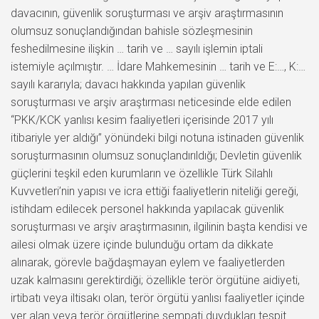
davacının, güvenlik soruşturması ve arşiv araştırmasının
olumsuz sonuçlandığından bahisle sözleşmesinin
feshedilmesine ilişkin … tarih ve … sayılı işlemin iptali
istemiyle açılmıştır. … İdare Mahkemesinin … tarih ve E:…, K:…
sayılı kararıyla; davacı hakkında yapılan güvenlik
soruşturması ve arşiv araştırması neticesinde elde edilen
“PKK/KCK yanlısı kesim faaliyetleri içerisinde 2017 yılı
itibariyle yer aldığı” yönündeki bilgi notuna istinaden güvenlik
soruşturmasının olumsuz sonuçlandırıldığı; Devletin güvenlik
güçlerini teşkil eden kurumların ve özellikle Türk Silahlı
Kuvvetleri’nin yapısı ve icra ettiği faaliyetlerin niteliği gereği,
istihdam edilecek personel hakkında yapılacak güvenlik
soruşturması ve arşiv araştırmasının, ilgilinin başta kendisi ve
ailesi olmak üzere içinde bulunduğu ortam da dikkate
alınarak, görevle bağdaşmayan eylem ve faaliyetlerden
uzak kalmasını gerektirdiği; özellikle terör örgütüne aidiyeti,
irtibatı veya iltisakı olan, terör örgütü yanlısı faaliyetler içinde
yer alan veya terör örgütlerine sempati duydukları tespit