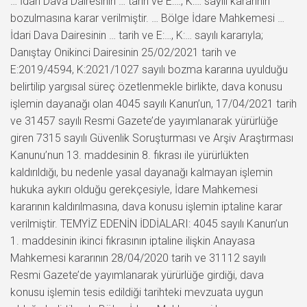
… İdari Dava Dairesinin … tarih ve E:…, K:… sayılı kararının
bozulmasına karar verilmiştir. … Bölge İdare Mahkemesi …
İdari Dava Dairesinin … tarih ve E:…, K:… sayılı kararıyla;
Danıştay Onikinci Dairesinin 25/02/2021 tarih ve
E:2019/4594, K:2021/1027 sayılı bozma kararına uyulduğu
belirtilip yargısal süreç özetlenmekle birlikte, dava konusu
işlemin dayanağı olan 4045 sayılı Kanun’un, 17/04/2021 tarih
ve 31457 sayılı Resmi Gazete’de yayımlanarak yürürlüğe
giren 7315 sayılı Güvenlik Soruşturması ve Arşiv Araştırması
Kanunu’nun 13. maddesinin 8. fıkrası ile yürürlükten
kaldırıldığı, bu nedenle yasal dayanağı kalmayan işlemin
hukuka aykırı olduğu gerekçesiyle, İdare Mahkemesi
kararının kaldırılmasına, dava konusu işlemin iptaline karar
verilmiştir. TEMYİZ EDENİN İDDİALARI: 4045 sayılı Kanun’un
1. maddesinin ikinci fıkrasının iptaline ilişkin Anayasa
Mahkemesi kararının 28/04/2020 tarih ve 31112 sayılı
Resmi Gazete’de yayımlanarak yürürlüğe girdiği, dava
konusu işlemin tesis edildiği tarihteki mevzuata uygun