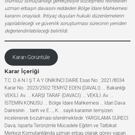
olumsuz sonuçlandığı gerekçesiyle sözleşmesi feshedilen
uzman erbaşın davasını reddeden Bölge İdare Mahkemesi
kararını onayladı. İhtiyaç duyulan hukuki düzenlemelerin
yapılabileceği ve güvenlik soruşturması sürecinin yeniden
değerlendirilebileceği belirtildi.
Kararı Görüntüle
Karar İçeriği
T.C. D A N I Ş T A Y ONİKİNCİ DAİRE Esas No : 2021/8034
Karar No : 2023/2502 TEMYİZ EDEN (DAVALI): … Bakanlığı
VEKİLİ: Av. … KARŞI TARAF (DAVACI): … VEKİLİ: Av. …
İSTEMİN KONUSU: … Bölge İdare Mahkemesi … İdari Dava
Dairesinin … tarih ve E:…, K:… sayılı kararının temyizen
incelenerek bozulması istenilmektedir. YARGILAMA SÜRECİ:
Dava; Isparta Terörizmle Mücadele Eğitim ve Tatbikat
Merkezi Komutanlığında uzman erbaş olarak görev yapan