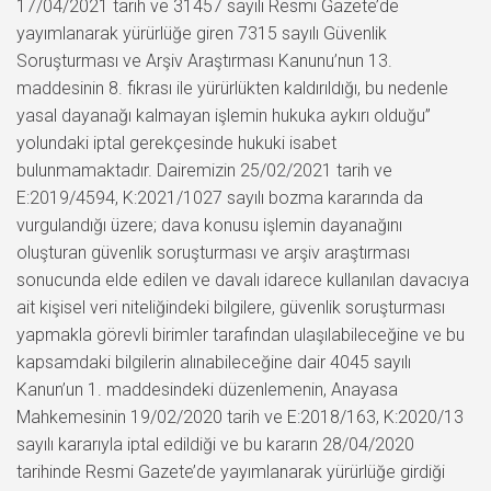
17/04/2021 tarih ve 31457 sayılı Resmi Gazete’de
yayımlanarak yürürlüğe giren 7315 sayılı Güvenlik
Soruşturması ve Arşiv Araştırması Kanunu’nun 13.
maddesinin 8. fıkrası ile yürürlükten kaldırıldığı, bu nedenle
yasal dayanağı kalmayan işlemin hukuka aykırı olduğu”
yolundaki iptal gerekçesinde hukuki isabet
bulunmamaktadır. Dairemizin 25/02/2021 tarih ve
E:2019/4594, K:2021/1027 sayılı bozma kararında da
vurgulandığı üzere; dava konusu işlemin dayanağını
oluşturan güvenlik soruşturması ve arşiv araştırması
sonucunda elde edilen ve davalı idarece kullanılan davacıya
ait kişisel veri niteliğindeki bilgilere, güvenlik soruşturması
yapmakla görevli birimler tarafından ulaşılabileceğine ve bu
kapsamdaki bilgilerin alınabileceğine dair 4045 sayılı
Kanun’un 1. maddesindeki düzenlemenin, Anayasa
Mahkemesinin 19/02/2020 tarih ve E:2018/163, K:2020/13
sayılı kararıyla iptal edildiği ve bu kararın 28/04/2020
tarihinde Resmi Gazete’de yayımlanarak yürürlüğe girdiği