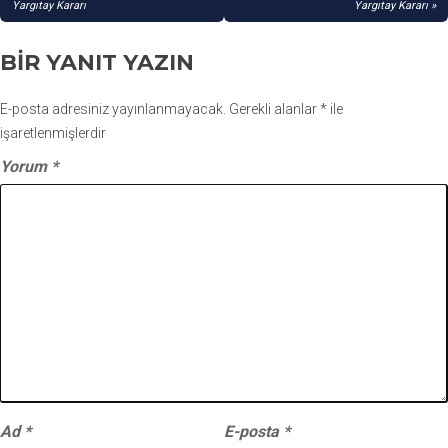
Yargıtay Kararı
Yargıtay Kararı
BIR YANIT YAZIN
E-posta adresiniz yayınlanmayacak.
Gerekli alanlar
*
ile
işaretlenmişlerdir
Yorum
*
Ad
*
E-posta
*