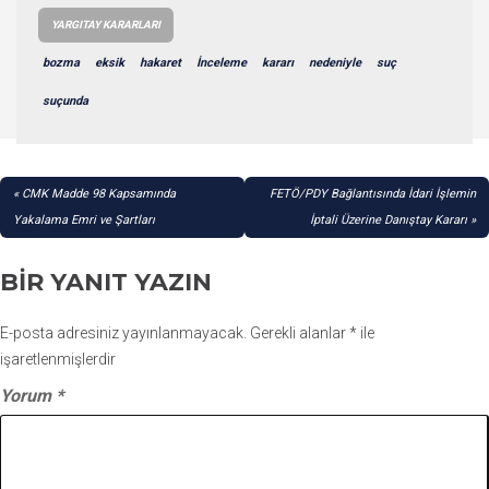
YARGITAY KARARLARI
bozma
eksik
hakaret
İnceleme
kararı
nedeniyle
suç
suçunda
YAZI
CMK Madde 98 Kapsamında
FETÖ/PDY Bağlantısında İdari İşlemin
GEZINMESI
Yakalama Emri ve Şartları
İptali Üzerine Danıştay Kararı
BIR YANIT YAZIN
E-posta adresiniz yayınlanmayacak.
Gerekli alanlar
*
ile
işaretlenmişlerdir
Yorum
*