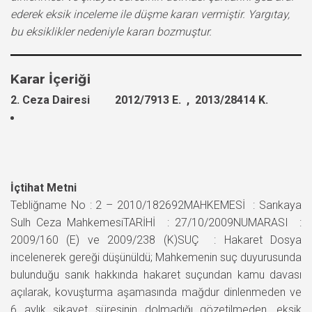
ederek eksik inceleme ile düşme kararı vermiştir. Yargıtay,
bu eksiklikler nedeniyle kararı bozmuştur.
Karar İçeriği
2. Ceza Dairesi 2012/7913 E. , 2013/28414 K.
İçtihat Metni
Tebliğname No : 2 – 2010/182692MAHKEMESİ : Sarıkaya
Sulh Ceza MahkemesiTARİHİ : 27/10/2009NUMARASI :
2009/160 (E) ve 2009/238 (K)SUÇ : Hakaret Dosya
incelenerek gereği düşünüldü; Mahkemenin suç duyurusunda
bulunduğu sanık hakkında hakaret suçundan kamu davası
açılarak, kovuşturma aşamasında mağdur dinlenmeden ve
6 aylık şikayet süresinin dolmadığı gözetilmeden, eksik