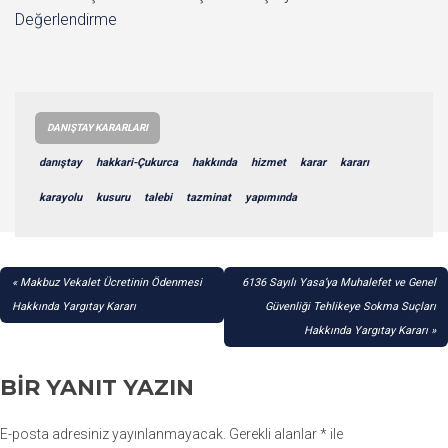
Değerlendirme
DANIŞTAY KARARLARI
danıştay
hakkari-Çukurca
hakkında
hizmet
karar
kararı
karayolu
kusuru
talebi
tazminat
yapımında
YAZI
Makbuz Vekalet Ücretinin Ödenmesi
6136 Sayılı Yasa’ya Muhalefet ve Genel
GEZINMESI
Hakkında Yargıtay Kararı
Güvenliği Tehlikeye Sokma Suçları
Hakkında Yargıtay Kararı
BIR YANIT YAZIN
E-posta adresiniz yayınlanmayacak.
Gerekli alanlar
*
ile