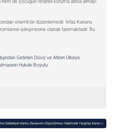
nin hem de çocuğun refahını koruma altına almayı
ısından önemli bir düzenlemedir. İnfaz Kanunu
urumlarının iyileşmesine olanak tanımaktadır. Bu
dışından Getirilen Döviz ve Altının Ülkeye
lmasının Hukuki Boyutu
mü Sebebiyle Kamu Davasının Düşürülmesi Hakkında Yargıtay Kararı