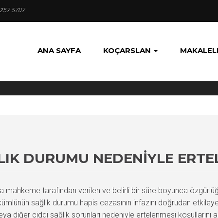
 257 5707
ANA SAYFA
KOÇARSLAN
MAKALEL
ĞLIK DURUMU NEDENIYLE ERTE
da mahkeme tarafından verilen ve belirli bir süre boyunca özgürlüğ
lünün sağlık durumu hapis cezasının infazını doğrudan etkileyebil
 veya diğer ciddi sağlık sorunları nedeniyle ertelenmesi koşullarını 