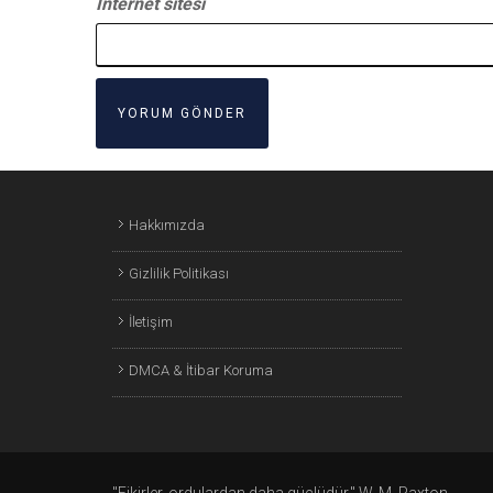
İnternet sitesi
Hakkımızda
Gizlilik Politikası
İletişim
DMCA & İtibar Koruma