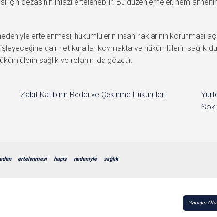
si için cezasının infazı ertelenebilir. Bu düzenlemeler, hem anne
nedeniyle ertelenmesi, hükümlülerin insan haklarının korunması aç
l işleyeceğine dair net kurallar koymakta ve hükümlülerin sağlık d
kümlülerin sağlık ve refahını da gözetir.
Zabıt Katibinin Reddi ve Çekinme Hükümleri
Yurt
Soku
eden
ertelenmesi
hapis
nedeniyle
sağlık
Sanığın Ölü