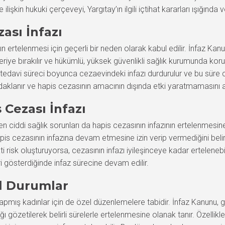
işkin hukuki çerçeveyi, Yargıtay’ın ilgili içtihat kararları ışığınd
zası İnfazı
nın ertelenmesi için geçerli bir neden olarak kabul edilir. İnfaz Ka
riye bırakılır ve hükümlü, yüksek güvenlikli sağlık kurumunda korum
tedavi süreci boyunca cezaevindeki infazı durdurulur ve bu süre
daklanır ve hapis cezasının amacının dışında etki yaratmamasını 
 Cezası İnfazı
den ciddi sağlık sorunları da hapis cezasının infazının ertelenmesin
s cezasının infazına devam etmesine izin verip vermediğini belirle
risk oluşturuyorsa, cezasının infazı iyileşinceye kadar erteleneb
eri gösterdiğinde infaz sürecine devam edilir.
l Durumlar
apmış kadınlar için de özel düzenlemelere tabidir. İnfaz Kanunu
ığı gözetilerek belirli sürelerle ertelenmesine olanak tanır. Özell