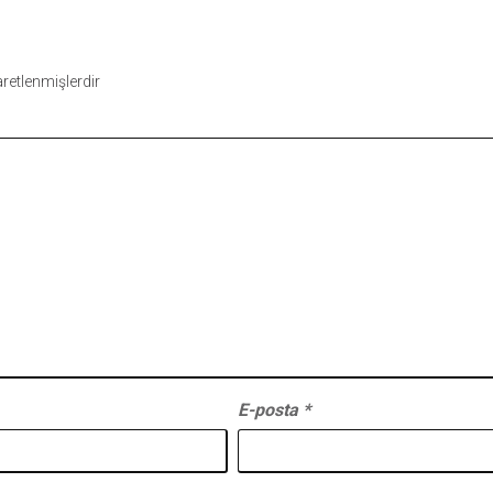
şaretlenmişlerdir
E-posta
*