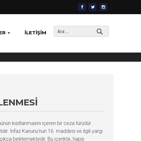
Arama:
ER
İLETIŞIM
LENMESI
ünün kısıtlanmasını içeren bir ceza türüdür.
ir. İnfaz Kanunu’nun 16. maddesi ve ilgili yargı
açıkça belirlemektedir. Bu içerikte, hapis