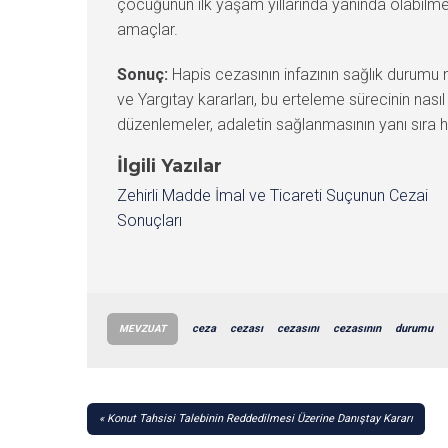
çocuğunun ilk yaşam yıllarında yanında olabilme
amaçlar.
Sonuç:
Hapis cezasının infazının sağlık durumu 
ve Yargıtay kararları, bu erteleme sürecinin nası
düzenlemeler, adaletin sağlanmasının yanı sıra hü
İlgili Yazılar
Zehirli Madde İmal ve Ticareti Suçunun Cezai
Sonuçları
ceza
cezası
cezasını
cezasının
durumu
MEVZUAT
YAZI
Konut Tahsisi Talebinin Reddedilmesi Üzerine Danıştay Kararı