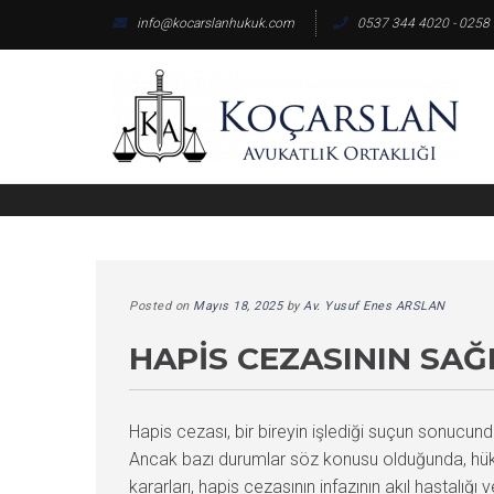
Skip
info@kocarslanhukuk.com
0537 344 4020 - 0258
to
content
Posted on
Mayıs 18, 2025
by
Av. Yusuf Enes ARSLAN
HAPIS CEZASININ SA
Hapis cezası, bir bireyin işlediği suçun sonucun
Ancak bazı durumlar söz konusu olduğunda, hüküm
kararları, hapis cezasının infazının akıl hastalığı