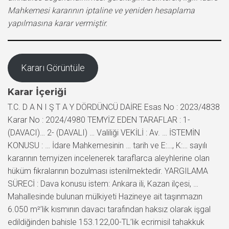
Mahkemesi kararının iptaline ve yeniden hesaplama
yapılmasına karar vermiştir.
Kararı Görüntüle
Karar İçeriği
T.C. D A N I Ş T A Y DÖRDÜNCÜ DAİRE Esas No : 2023/4838
Karar No : 2024/4980 TEMYİZ EDEN TARAFLAR : 1-
(DAVACI)… 2- (DAVALI) … Valiliği VEKİLİ : Av. … İSTEMİN
KONUSU : … İdare Mahkemesinin … tarih ve E:…, K:… sayılı
kararının temyizen incelenerek taraflarca aleyhlerine olan
hüküm fıkralarının bozulması istenilmektedir. YARGILAMA
SÜRECİ : Dava konusu istem: Ankara ili, Kazan ilçesi, …
Mahallesinde bulunan mülkiyeti Hazineye ait taşınmazın
6.050 m²’lik kısmının davacı tarafından haksız olarak işgal
edildiğinden bahisle 153.122,00-TL’lik ecrimisil tahakkuk