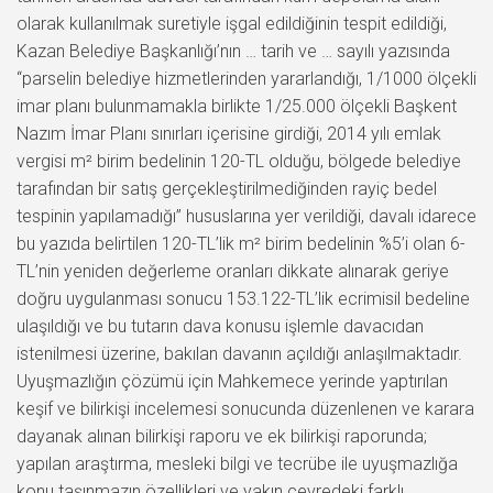
olarak kullanılmak suretiyle işgal edildiğinin tespit edildiği,
Kazan Belediye Başkanlığı’nın … tarih ve … sayılı yazısında
“parselin belediye hizmetlerinden yararlandığı, 1/1000 ölçekli
imar planı bulunmamakla birlikte 1/25.000 ölçekli Başkent
Nazım İmar Planı sınırları içerisine girdiği, 2014 yılı emlak
vergisi m² birim bedelinin 120-TL olduğu, bölgede belediye
tarafından bir satış gerçekleştirilmediğinden rayiç bedel
tespinin yapılamadığı” hususlarına yer verildiği, davalı idarece
bu yazıda belirtilen 120-TL’lik m² birim bedelinin %5’i olan 6-
TL’nin yeniden değerleme oranları dikkate alınarak geriye
doğru uygulanması sonucu 153.122-TL’lik ecrimisil bedeline
ulaşıldığı ve bu tutarın dava konusu işlemle davacıdan
istenilmesi üzerine, bakılan davanın açıldığı anlaşılmaktadır.
Uyuşmazlığın çözümü için Mahkemece yerinde yaptırılan
keşif ve bilirkişi incelemesi sonucunda düzenlenen ve karara
dayanak alınan bilirkişi raporu ve ek bilirkişi raporunda;
yapılan araştırma, mesleki bilgi ve tecrübe ile uyuşmazlığa
konu taşınmazın özellikleri ve yakın çevredeki farklı