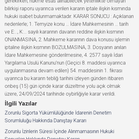
gerekirken, hükme esas alınabilecek yeterlilikte olmayan
bilirkişi raporu uyarınca verilen kararın iptale ilişkin kısmında
hukuki isabet bulunmamaktadır. KARAR SONUCU : Açıklanan
nedenlerle; 1. Temyize konu … İdare Mahkemesinin … tarih
ve E:.., K:… sayılı kararının davanın reddine ilişkin kısmının
ONANMASINA, 2. Mahkeme kararının dava konusu işlemin
iptaline ilişkin kısmının BOZULMASINA, 3. Dosyanın anılan
İdare Mahkemesine gönderilmesine, 4. 2577 sayılı İdari
Yargılama Usulü Kanunu’nun (Geçici 8. maddesi uyarınca
uygulanmasına devam edilen) 54. maddesinin 1. fıkrası
uyarınca bu kararın tebliğ tarihini izleyen günden itibaren
onbeş (15) gün içinde karar düzeltme yolu açık olmak
üzere, 24/09/2024 tarihinde oybirliğiyle karar verildi.
İlgili Yazılar
Zorunlu Sigorta Yükümlülüğünde İdarenin Denetim
Sorumluluğu Hakkında Danıştay Kararı
Zorunlu İzinlerin Süresi İçinde Alınmamasının Hukuki