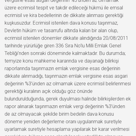
vergisine esas asgari değerinin %3’ünden az olmamak
üzere ecrimisil tespit ve takdir edileceği hükmü ile emsal
ecrimisil ve kira bedellerinin de dikkate alınması gerektiği
kuşkusuzdur. Ecrimisil istenilen dava konusu taşınmaz,
Devletin hüküm ve tasarrufu altında kalan bir alan olup,
ecrimisil istenilen dönemler dikkate alındığında 20/08/2011
tarihinde yürürlüğe giren 336 Sıra No’lu Milli Emlak Genel
Tebliği’nden sonraki döneminde kalmaktadır. Bu durumda;
temyize konu mahkeme kararında ve dayanağı bilirkişi
raporlarında taşınmazın emlak vergisine esas değerinin
dikkate alınmadığı, taşınmazın emlak vergisine esas asgari
değerinin %3’ünden az olmamak üzere ecrimisil belirlenmesi
gerektiği kuralının açık olduğu göz önünde
bulundurulduğunda, gerek duyulması halinde bilirkişilerden ek
rapor alınarak taşınmazın emlak vergi değerinin %3’ünden
de az olmayacak şekilde birim bedelin dava konusu
döneme yeniden değerleme oranı uygulanmak suretiyle
uyarlamak suretiyle hesaplama yapılarak bir karar verilmesi