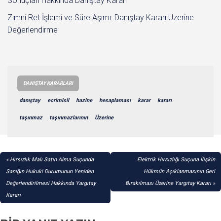
Sonuçları Hakkında Danıştay Kararı
Zımni Ret İşlemi ve Süre Aşımı: Danıştay Kararı Üzerine
Değerlendirme
DANIŞTAY KARARLARI
danıştay
ecrimisil
hazine
hesaplaması
karar
kararı
taşınmaz
taşınmazlarının
Üzerine
YAZI
Hırsızlık Malı Satın Alma Suçunda
Elektrik Hırsızlığı Suçuna İlişkin
GEZINMESI
Sanığın Hukuki Durumunun Yeniden
Hükmün Açıklanmasının Geri
Değerlendirilmesi Hakkında Yargıtay
Bırakılması Üzerine Yargıtay Kararı
Kararı