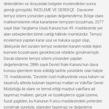
dinlendikten ve dosyadaki belgeler incelendikten sonra
gereği görüşüldü: İNCELEME VE GEREKÇE : Davacının
temyiz istemi yönünden yapılan değerlendirme; Bölge idare
mahkemelerinin nihai kararlarının temyizen bozulması, 2577
sayılı İdari Yargılama Usulü Kanunu’nun 49. maddesinde yer
alan sebeplerden birinin varlığı hâlinde mümkündür. Temyiz
incelemesi yapılan karar usul ve hukuka uygun olup,
dilekçede ileri sürülen temyiz nedenleri kararın redde ilişkin
kısmının bozulmasını gerektirecek nitelikte görülmemiştir.
Davalı idarenin temyiz istemi yönünden yapılan
değerlendirme; 2886 sayılı Devlet İhale Kanunu’nun dava
konusu işlemlerin tesis edildiği tarihte yürürlükte olan haliyle
75. maddesinde, “Devletin özel mülkiyetinde veya hüküm ve
tasarrufu altında bulunan taşınmaz malları ve Vakıflar Genel
Müdürlüğü ile idare ve temsil ettiği mazbut vakıflara ait
taşınmaz malların, gerçek ve tüzelkişilerce işgali üzerine,
fuzuli şagilden, bu Kanunun 9 uncu maddesindeki yerlerden
sorulmak suretiyle, idareden taşınmaz ve değerleme