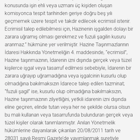
konusunda işin ehli veya uzmanı üç kişiden oluşan
komisyonca tespit tarihinden geriye doğru beş yılı
geçmemek üzere tespit ve takdir edilecek ecrimisil istenir.
Ecrimisil talep edilebilmesi için, Hazinenin işgalden dolayı bir
zarara uğramış olması gerekmez ve fuzuli şagilin kusuru
aranmaz.” hükmüne yer verilmiştir. Hazine Taşınmazlarının
İdaresi Hakkında Yönetmeliğin 4. maddesinde, “ecrimisil”,
Hazine taşınmazının, İdarenin izni dışında gerçek veya tüzel
kişilerce işgal veya tasarruf edilmesi sebebiyle, İdarenin bir
zarara uğrayıp uğramadığına veya işgalcinin kusurlu olup
olmadığına bakılmaksızın İdarece talep edilen tazminat;
“fuzuli şagil” ise, kusurlu olup olmadığına bakılmaksızın,
Hazine taşınmazının zilyetliğini, yetkili idarenin izni dışında
eline geçiren, elinde tutan veya her ne şekilde olursa olsun
bu malı kullanan veya tasarrufunda bulunduran gerçek veya
tüzel kişiler olarak tanımlanmıştır. Anılan Yönetmelik
hükümlerine dayanılarak çıkarılan 20/08/2011 tarih ve
28031 sayılı Resmi Gazete’de yayımlanmak suretiyle