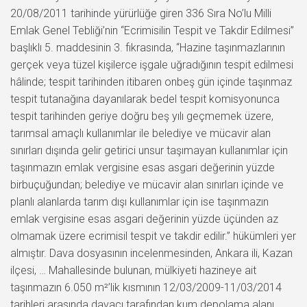
20/08/2011 tarihinde yürürlüğe giren 336 Sıra No’lu Milli
Emlak Genel Tebliği’nin “Ecrimisilin Tespit ve Takdir Edilmesi”
başlıklı 5. maddesinin 3. fıkrasında, “Hazine taşınmazlarının
gerçek veya tüzel kişilerce işgale uğradığının tespit edilmesi
hâlinde; tespit tarihinden itibaren onbeş gün içinde taşınmaz
tespit tutanağına dayanılarak bedel tespit komisyonunca
tespit tarihinden geriye doğru beş yılı geçmemek üzere,
tarımsal amaçlı kullanımlar ile belediye ve mücavir alan
sınırları dışında gelir getirici unsur taşımayan kullanımlar için
taşınmazın emlak vergisine esas asgari değerinin yüzde
birbuçuğundan; belediye ve mücavir alan sınırları içinde ve
planlı alanlarda tarım dışı kullanımlar için ise taşınmazın
emlak vergisine esas asgari değerinin yüzde üçünden az
olmamak üzere ecrimisil tespit ve takdir edilir.” hükümleri yer
almıştır. Dava dosyasının incelenmesinden, Ankara ili, Kazan
ilçesi, … Mahallesinde bulunan, mülkiyeti hazineye ait
taşınmazın 6.050 m²’lik kısmının 12/03/2009-11/03/2014
tarihleri arasında davacı tarafından kum depolama alanı