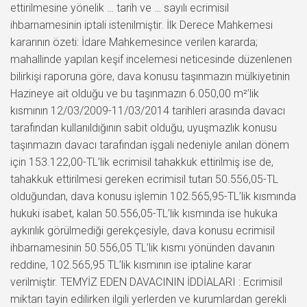
ettirilmesine yönelik … tarih ve … sayılı ecrimisil
ihbarnamesinin iptali istenilmiştir. İlk Derece Mahkemesi
kararının özeti: İdare Mahkemesince verilen kararda;
mahallinde yapılan keşif incelemesi neticesinde düzenlenen
bilirkişi raporuna göre, dava konusu taşınmazın mülkiyetinin
Hazineye ait olduğu ve bu taşınmazın 6.050,00 m²’lik
kısmının 12/03/2009-11/03/2014 tarihleri arasında davacı
tarafından kullanıldığının sabit olduğu, uyuşmazlık konusu
taşınmazın davacı tarafından işgali nedeniyle anılan dönem
için 153.122,00-TL’lik ecrimisil tahakkuk ettirilmiş ise de,
tahakkuk ettirilmesi gereken ecrimisil tutarı 50.556,05-TL
olduğundan, dava konusu işlemin 102.565,95-TL’lik kısmında
hukuki isabet, kalan 50.556,05-TL’lik kısmında ise hukuka
aykırılık görülmediği gerekçesiyle, dava konusu ecrimisil
ihbarnamesinin 50.556,05 TL’lik kısmı yönünden davanın
reddine, 102.565,95 TL’lik kısmının ise iptaline karar
verilmiştir. TEMYİZ EDEN DAVACININ İDDİALARI : Ecrimisil
miktarı tayin edilirken ilgili yerlerden ve kurumlardan gerekli