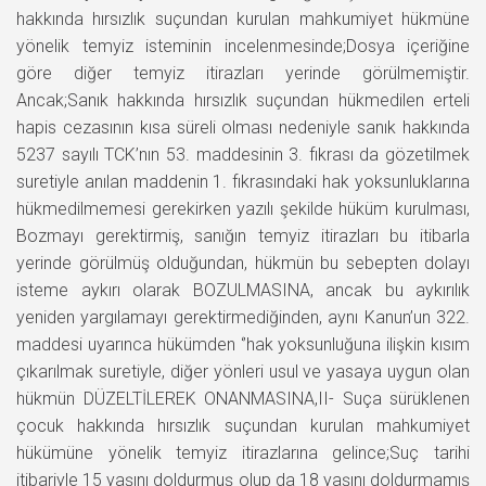
hakkında hırsızlık suçundan kurulan mahkumiyet hükmüne
yönelik temyiz isteminin incelenmesinde;Dosya içeriğine
göre diğer temyiz itirazları yerinde görülmemiştir.
Ancak;Sanık hakkında hırsızlık suçundan hükmedilen erteli
hapis cezasının kısa süreli olması nedeniyle sanık hakkında
5237 sayılı TCK’nın 53. maddesinin 3. fıkrası da gözetilmek
suretiyle anılan maddenin 1. fıkrasındaki hak yoksunluklarına
hükmedilmemesi gerekirken yazılı şekilde hüküm kurulması,
Bozmayı gerektirmiş, sanığın temyiz itirazları bu itibarla
yerinde görülmüş olduğundan, hükmün bu sebepten dolayı
isteme aykırı olarak BOZULMASINA, ancak bu aykırılık
yeniden yargılamayı gerektirmediğinden, aynı Kanun’un 322.
maddesi uyarınca hükümden ‘’hak yoksunluğuna ilişkin kısım
çıkarılmak suretiyle, diğer yönleri usul ve yasaya uygun olan
hükmün DÜZELTİLEREK ONANMASINA,II- Suça sürüklenen
çocuk hakkında hırsızlık suçundan kurulan mahkumiyet
hükümüne yönelik temyiz itirazlarına gelince;Suç tarihi
itibariyle 15 yaşını doldurmuş olup da 18 yaşını doldurmamış