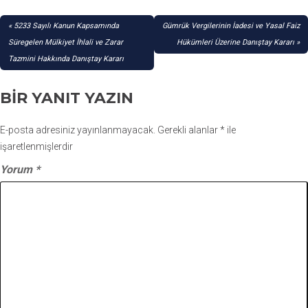
YAZI
5233 Sayılı Kanun Kapsamında
Gümrük Vergilerinin İadesi ve Yasal Faiz
GEZINMESI
Süregelen Mülkiyet İhlali ve Zarar
Hükümleri Üzerine Danıştay Kararı
Tazmini Hakkında Danıştay Kararı
BIR YANIT YAZIN
E-posta adresiniz yayınlanmayacak.
Gerekli alanlar
*
ile
işaretlenmişlerdir
Yorum
*