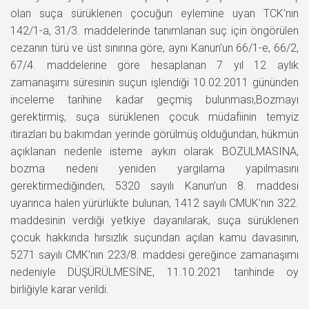
olan suça sürüklenen çocuğun eylemine uyan TCK’nın
142/1-a, 31/3. maddelerinde tanımlanan suç için öngörülen
cezanın türü ve üst sınırına göre, aynı Kanun’un 66/1-e, 66/2,
67/4. maddelerine göre hesaplanan 7 yıl 12 aylık
zamanaşımı süresinin suçun işlendiği 10.02.2011 gününden
inceleme tarihine kadar geçmiş bulunması,Bozmayı
gerektirmiş, suça sürüklenen çocuk müdafiinin temyiz
itirazları bu bakımdan yerinde görülmüş olduğundan, hükmün
açıklanan nedenle isteme aykırı olarak BOZULMASINA,
bozma nedeni yeniden yargılama yapılmasını
gerektirmediğinden, 5320 sayılı Kanun’un 8. maddesi
uyarınca halen yürürlükte bulunan, 1412 sayılı CMUK’nın 322.
maddesinin verdiği yetkiye dayanılarak, suça sürüklenen
çocuk hakkında hırsızlık suçundan açılan kamu davasının,
5271 sayılı CMK’nın 223/8. maddesi gereğince zamanaşımı
nedeniyle DÜŞÜRÜLMESİNE, 11.10.2021 tarihinde oy
birliğiyle karar verildi.