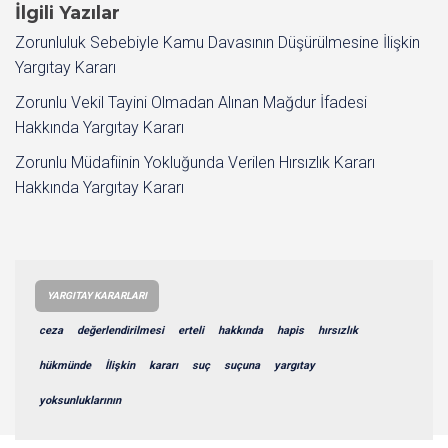
İlgili Yazılar
Zorunluluk Sebebiyle Kamu Davasının Düşürülmesine İlişkin
Yargıtay Kararı
Zorunlu Vekil Tayini Olmadan Alınan Mağdur İfadesi
Hakkında Yargıtay Kararı
Zorunlu Müdafiinin Yokluğunda Verilen Hırsızlık Kararı
Hakkında Yargıtay Kararı
YARGITAY KARARLARI
ceza
değerlendirilmesi
erteli
hakkında
hapis
hırsızlık
hükmünde
İlişkin
kararı
suç
suçuna
yargıtay
yoksunluklarının