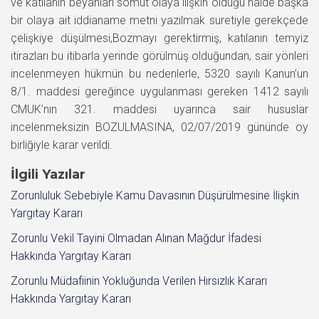
ve katılanın beyanları somut olaya ilişkin olduğu halde başka
bir olaya ait iddianame metni yazılmak suretiyle gerekçede
çelişkiye düşülmesi,Bozmayı gerektirmiş, katılanın temyiz
itirazları bu itibarla yerinde görülmüş olduğundan, sair yönleri
incelenmeyen hükmün bu nedenlerle, 5320 sayılı Kanun’un
8/1. maddesi gereğince uygulanması gereken 1412 sayılı
CMUK’nın 321. maddesi uyarınca sair hususlar
incelenmeksizin BOZULMASINA, 02/07/2019 gününde oy
birliğiyle karar verildi.
İlgili Yazılar
Zorunluluk Sebebiyle Kamu Davasının Düşürülmesine İlişkin
Yargıtay Kararı
Zorunlu Vekil Tayini Olmadan Alınan Mağdur İfadesi
Hakkında Yargıtay Kararı
Zorunlu Müdafiinin Yokluğunda Verilen Hırsızlık Kararı
Hakkında Yargıtay Kararı