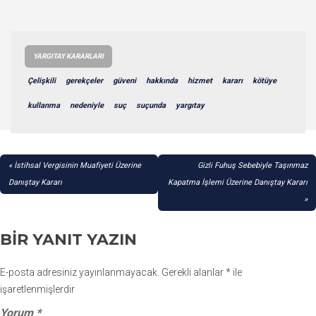
YARGITAY KARARLARI
Çelişkili
gerekçeler
güveni
hakkında
hizmet
kararı
kötüye
kullanma
nedeniyle
suç
suçunda
yargıtay
YAZI
İstihsal Vergisinin Muafiyeti Üzerine
Gizli Fuhuş Sebebiyle Taşınmaz
GEZINMESI
Danıştay Kararı
Kapatma İşlemi Üzerine Danıştay Kararı
BIR YANIT YAZIN
E-posta adresiniz yayınlanmayacak.
Gerekli alanlar
*
ile
işaretlenmişlerdir
Yorum
*