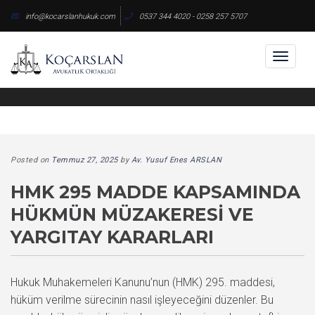
Skip
info@kocarslanhukuk.com
0537 344 4020 - 0258 257 5707
to
content
Toggl
naviga
Posted on
Temmuz 27, 2025
by
Av. Yusuf Enes ARSLAN
HMK 295 MADDE KAPSAMINDA
HÜKMÜN MÜZAKERESI VE
YARGITAY KARARLARI
Hukuk Muhakemeleri Kanunu’nun (HMK) 295. maddesi,
hüküm verilme sürecinin nasıl işleyeceğini düzenler. Bu