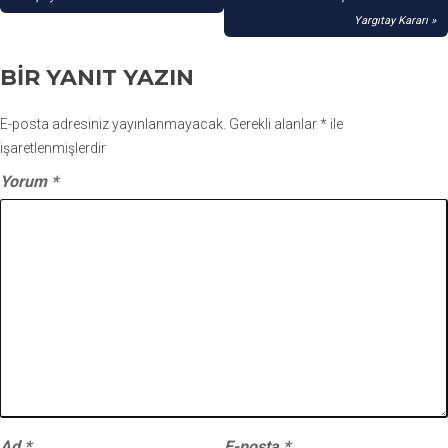
GEZINMESI
Yargıtay Kararı
BIR YANIT YAZIN
E-posta adresiniz yayınlanmayacak.
Gerekli alanlar
*
ile
işaretlenmişlerdir
Yorum
*
Ad
*
E-posta
*