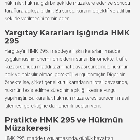
hâkimler, hükmü gizli bir şekilde müzakere eder ve sonucu
taraflara açıkça bildirir. Bu süreç, kararın objektif ve adil bir
şekilde verilmesini temin eder.
Yargıtay Kararları Işığında HMK
295
Yargıtay’ın HMK 295. maddeye ilişkin kararları, madde
uygulamasının önemli örneklerini sunar. Bir örnekte, trafik
kazası sonucu maddi tazminat davası sürecinde, hükmün
açık ve anlaşılır olması gerektiği vurgulanmıştır. Diğer bir
örnekte ise, şirket genel kurul kararlarının iptali davasında,
hükmün tesis edilme sürecinin açıklığı ilkesine vurgu
yapılmıştır. Bu kararlar, hükmün müzakeresi sürecinin nasıl
işlemesi gerektiğine dair önemli ipuçları verir.
Pratikte HMK 295 ve Hükmün
Müzakeresi
HMK 295. madde uygulamasında, günlük hayattan