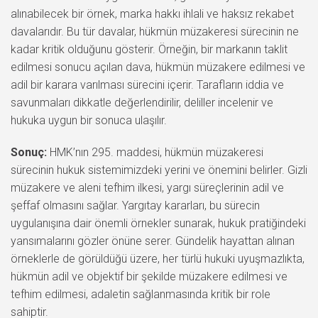
alınabilecek bir örnek, marka hakkı ihlali ve haksız rekabet
davalarıdır. Bu tür davalar, hükmün müzakeresi sürecinin ne
kadar kritik olduğunu gösterir. Örneğin, bir markanın taklit
edilmesi sonucu açılan dava, hükmün müzakere edilmesi ve
adil bir karara varılması sürecini içerir. Tarafların iddia ve
savunmaları dikkatle değerlendirilir, deliller incelenir ve
hukuka uygun bir sonuca ulaşılır.
Sonuç:
HMK’nın 295. maddesi, hükmün müzakeresi
sürecinin hukuk sistemimizdeki yerini ve önemini belirler. Gizli
müzakere ve aleni tefhim ilkesi, yargı süreçlerinin adil ve
şeffaf olmasını sağlar. Yargıtay kararları, bu sürecin
uygulanışına dair önemli örnekler sunarak, hukuk pratiğindeki
yansımalarını gözler önüne serer. Gündelik hayattan alınan
örneklerle de görüldüğü üzere, her türlü hukuki uyuşmazlıkta,
hükmün adil ve objektif bir şekilde müzakere edilmesi ve
tefhim edilmesi, adaletin sağlanmasında kritik bir role
sahiptir.