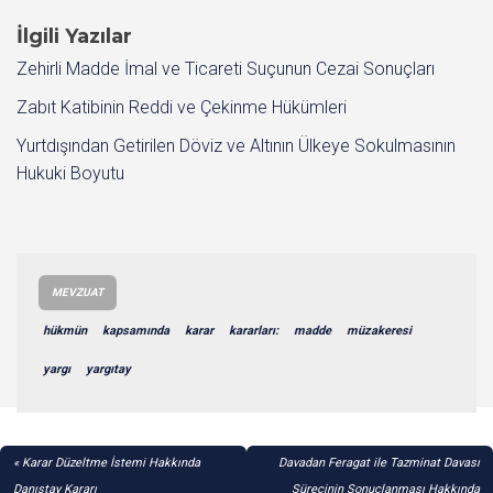
İlgili Yazılar
Zehirli Madde İmal ve Ticareti Suçunun Cezai Sonuçları
Zabıt Katibinin Reddi ve Çekinme Hükümleri
Yurtdışından Getirilen Döviz ve Altının Ülkeye Sokulmasının
Hukuki Boyutu
MEVZUAT
hükmün
kapsamında
karar
kararları:
madde
müzakeresi
yargı
yargıtay
YAZI
Karar Düzeltme İstemi Hakkında
Davadan Feragat ile Tazminat Davası
Danıştay Kararı
Sürecinin Sonuçlanması Hakkında