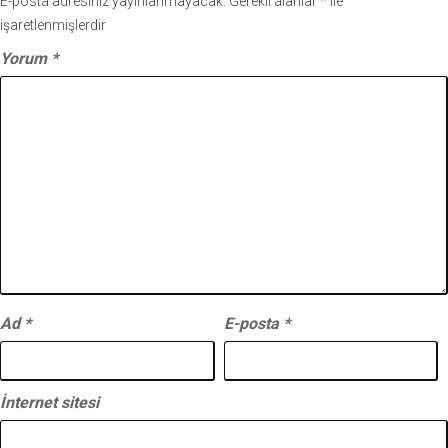
E-posta adresiniz yayınlanmayacak.
Gerekli alanlar
*
ile
işaretlenmişlerdir
Yorum
*
Ad
*
E-posta
*
İnternet sitesi