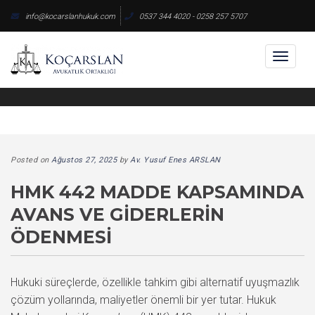
Skip
info@kocarslanhukuk.com
0537 344 4020 - 0258 257 5707
to
content
Toggl
naviga
Posted on
Ağustos 27, 2025
by
Av. Yusuf Enes ARSLAN
HMK 442 MADDE KAPSAMINDA
AVANS VE GIDERLERIN
ÖDENMESI
Hukuki süreçlerde, özellikle tahkim gibi alternatif uyuşmazlık
çözüm yollarında, maliyetler önemli bir yer tutar. Hukuk