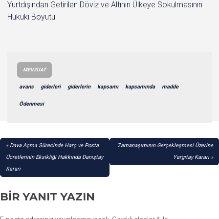
Yurtdışından Getirilen Döviz ve Altının Ülkeye Sokulmasının
Hukuki Boyutu
MEVZUAT
avans
giderleri
giderlerin
kapsamı
kapsamında
madde
Ödenmesi
YAZI
Dava Açma Sürecinde Harç ve Posta
Zamanaşımının Gerçekleşmesi Üzerine
GEZINMESI
Ücretlerinin Eksikliği Hakkında Danıştay
Yargıtay Kararı
Kararı
BIR YANIT YAZIN