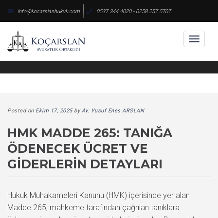
Skip
info@kocarslanhukuk.com
0537 344 4020 - 0258 257 5707
to
content
Toggl
naviga
Posted on
Ekim 17, 2025
by
Av. Yusuf Enes ARSLAN
HMK MADDE 265: TANIĞA
ÖDENECEK ÜCRET VE
GIDERLERIN DETAYLARI
Hukuk Muhakameleri Kanunu (HMK) içerisinde yer alan
Madde 265, mahkeme tarafından çağrılan tanıklara