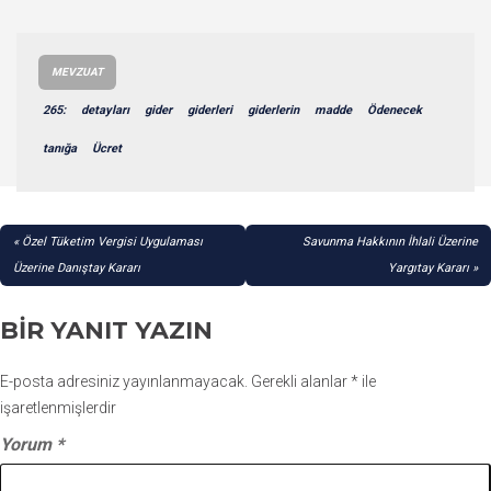
MEVZUAT
265:
detayları
gider
giderleri
giderlerin
madde
Ödenecek
tanığa
Ücret
YAZI
Özel Tüketim Vergisi Uygulaması
Savunma Hakkının İhlali Üzerine
GEZINMESI
Üzerine Danıştay Kararı
Yargıtay Kararı
BIR YANIT YAZIN
E-posta adresiniz yayınlanmayacak.
Gerekli alanlar
*
ile
işaretlenmişlerdir
Yorum
*