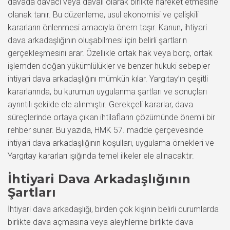
davada davacı veya davalı olarak birlikte hareket etmesine
olanak tanır. Bu düzenleme, usul ekonomisi ve çelişkili
kararların önlenmesi amacıyla önem taşır. Kanun, ihtiyari
dava arkadaşlığının oluşabilmesi için belirli şartların
gerçekleşmesini arar. Özellikle ortak hak veya borç, ortak
işlemden doğan yükümlülükler ve benzer hukuki sebepler
ihtiyari dava arkadaşlığını mümkün kılar. Yargıtay’ın çeşitli
kararlarında, bu kurumun uygulanma şartları ve sonuçları
ayrıntılı şekilde ele alınmıştır. Gerekçeli kararlar, dava
süreçlerinde ortaya çıkan ihtilafların çözümünde önemli bir
rehber sunar. Bu yazıda, HMK 57. madde çerçevesinde
ihtiyari dava arkadaşlığının koşulları, uygulama örnekleri ve
Yargıtay kararları ışığında temel ilkeler ele alınacaktır.
İhtiyari Dava Arkadaşlığının
Şartları
İhtiyari dava arkadaşlığı, birden çok kişinin belirli durumlarda
birlikte dava açmasına veya aleyhlerine birlikte dava