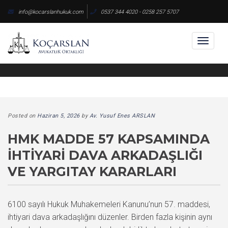
Skip
info@kocarslanhukuk.com
0537 344 4020 - 0258 257 5707
to
content
Toggl
naviga
Posted on
Haziran 5, 2026
by
Av. Yusuf Enes ARSLAN
HMK MADDE 57 KAPSAMINDA
İHTIYARI DAVA ARKADAŞLIĞI
VE YARGITAY KARARLARI
6100 sayılı Hukuk Muhakemeleri Kanunu’nun 57. maddesi,
ihtiyari dava arkadaşlığını düzenler. Birden fazla kişinin aynı