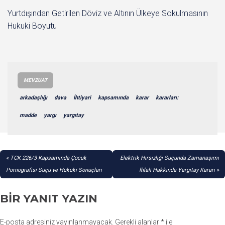
Yurtdışından Getirilen Döviz ve Altının Ülkeye Sokulmasının
Hukuki Boyutu
MEVZUAT
arkadaşlığı
dava
İhtiyari
kapsamında
karar
kararları:
madde
yargı
yargıtay
YAZI
TCK 226/3 Kapsamında Çocuk
Elektrik Hırsızlığı Suçunda Zamanaşımı
GEZINMESI
Pornografisi Suçu ve Hukuki Sonuçları
İhlali Hakkında Yargıtay Kararı
BIR YANIT YAZIN
E-posta adresiniz yayınlanmayacak.
Gerekli alanlar
*
ile