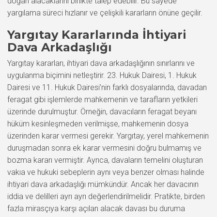
doğan alacaklarını birlikte talep edebilir. Bu sayede
yargılama süreci hızlanır ve çelişkili kararların önüne geçilir.
Yargıtay Kararlarında İhtiyari
Dava Arkadaşlığı
Yargıtay kararları, ihtiyari dava arkadaşlığının sınırlarını ve
uygulanma biçimini netleştirir. 23. Hukuk Dairesi, 1. Hukuk
Dairesi ve 11. Hukuk Dairesi’nin farklı dosyalarında, davadan
feragat gibi işlemlerde mahkemenin ve tarafların yetkileri
üzerinde durulmuştur. Örneğin, davacıların feragat beyanı
hüküm kesinleşmeden verilmişse, mahkemenin dosya
üzerinden karar vermesi gerekir. Yargıtay, yerel mahkemenin
duruşmadan sonra ek karar vermesini doğru bulmamış ve
bozma kararı vermiştir. Ayrıca, davaların temelini oluşturan
vakıa ve hukuki sebeplerin aynı veya benzer olması halinde
ihtiyari dava arkadaşlığı mümkündür. Ancak her davacının
iddia ve delilleri ayrı ayrı değerlendirilmelidir. Pratikte, birden
fazla mirasçıya karşı açılan alacak davası bu duruma