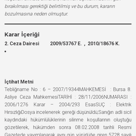
bırakılması gerektiği belirtilmiş ve bu durum, kararın
bozulmasına neden olmuştur.
Karar İçeriği
2. Ceza Dairesi 2009/53767 E. , 2010/18676 K.
İçtihat Metni
Tebliğname No : 6 – 2007/19344MAHKEMESİ : Bursa 8.
Asliye Ceza MahkemesiTARİHİ : 28/11/2006NUMARASI :
2006/1276 Karar – 2004/293 EsasSUÇ : Elektrik
HırsızlığıDosya incelenerek gereği düşünüldü;Sanığın adli sicil
kaydındaki hükümlülüklerinin silinme koşullarının oluştuğu
gözetilerek, hükümden sonra 08.02.2008 tarihli Resmi
Gazetede yayımlanarak aynı gün yürürlüğe giren 5728 sayılı