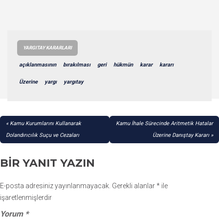
YARGITAY KARARLARI
açıklanmasının
bırakılması
geri
hükmün
karar
kararı
Üzerine
yargı
yargıtay
YAZI
Kamu Kurumlarını Kullanarak
Kamu İhale Sürecinde Aritmetik Hatalar
GEZINMESI
Dolandırıcılık Suçu ve Cezaları
Üzerine Danıştay Kararı
BIR YANIT YAZIN
E-posta adresiniz yayınlanmayacak.
Gerekli alanlar
*
ile
işaretlenmişlerdir
Yorum
*