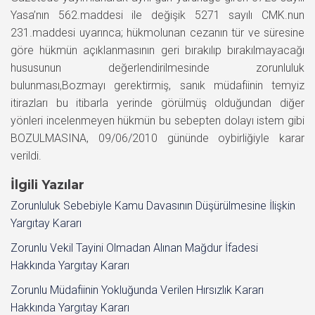
Yasa’nın 562.maddesi ile değişik 5271 sayılı CMK.nun
231.maddesi uyarınca; hükmolunan cezanın tür ve süresine
göre hükmün açıklanmasının geri bırakılıp bırakılmayacağı
hususunun değerlendirilmesinde zorunluluk
bulunması,Bozmayı gerektirmiş, sanık müdafiinin temyiz
itirazları bu itibarla yerinde görülmüş olduğundan diğer
yönleri incelenmeyen hükmün bu sebepten dolayı istem gibi
BOZULMASINA, 09/06/2010 gününde oybirliğiyle karar
verildi.
İlgili Yazılar
Zorunluluk Sebebiyle Kamu Davasının Düşürülmesine İlişkin
Yargıtay Kararı
Zorunlu Vekil Tayini Olmadan Alınan Mağdur İfadesi
Hakkında Yargıtay Kararı
Zorunlu Müdafiinin Yokluğunda Verilen Hırsızlık Kararı
Hakkında Yargıtay Kararı