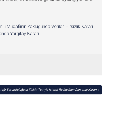
nlu Müdafiinin Yokluğunda Verilen Hırsızlık Kararı
ında Yargıtay Kararı
rtağı Sorumluluğuna İlişkin Temyiz İstemi Reddedilen Danıştay Kararı