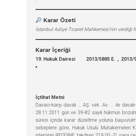
Karar Özeti
İstanbul Asliye Ticaret Mahkemesi’nin verdiği 
Karar İçeriği
19. Hukuk Dairesi 2013/5885 E. , 2013/9
İçtihat Metni
Davacı-karşı davalı … AŞ. vek. Av. … ile dava
28.11.2011 gün ve 39-82 sayılı hükmün bozulmas
süresi içinde karar düzeltme yoluna başvurulm
sebeplere göre, Hukuk Usulü Muhakemeleri Kan
isteminin REDDİNE, takdiren 219.00.-TL.para ce