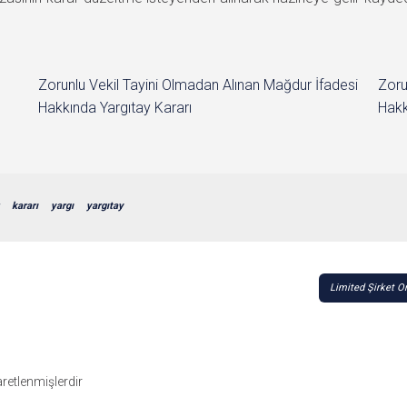
Zorunlu Vekil Tayini Olmadan Alınan Mağdur İfadesi
Zoru
Hakkında Yargıtay Kararı
Hakk
kararı
yargı
yargıtay
Limited Şirket O
şaretlenmişlerdir