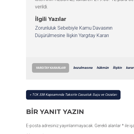
verildi.
İlgili Yazılar
Zorunluluk Sebebiyle Kamu Davasının
Düşürülmesine İlişkin Yargıtay Kararı
bozulmasına
hükmün
İlişkin
karar
YARGITAY KARARLARI
YAZI
TCK 338 Kapsamında Taksirle Casusluk Suçu ve Cezaları
GEZINMESI
BIR YANIT YAZIN
E-posta adresiniz yayınlanmayacak.
Gerekli alanlar
*
ile i