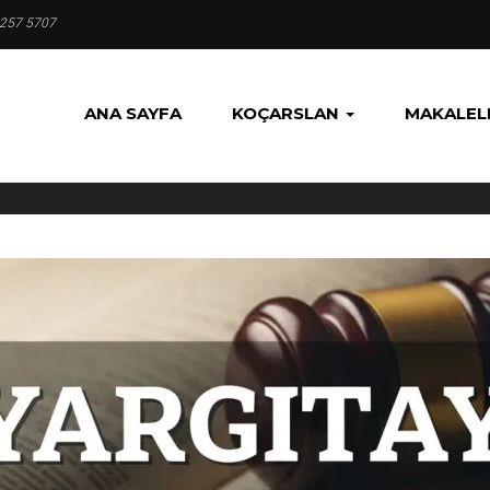
 257 5707
ANA SAYFA
KOÇARSLAN
MAKALEL