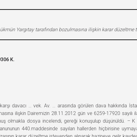
hükmün Yargıtay tarafından bozulmasına ilişkin karar düzeltme ta
306 K.
lı-karşı davacı … vek. Av. … arasında görülen dava hakkında İst
ına ilişkin Dairemizin 28.11.2012 gün ve 6259-17920 sayılı ilam
uş olmakla dosya incelendi, gereği konuşulup düşünüldü. – K A R
ununun 440.maddesinde sayılan hallerden hiçbirisine uymayan
zasının karar düzeltme isteyenden alınarak hazineye gelir kayded