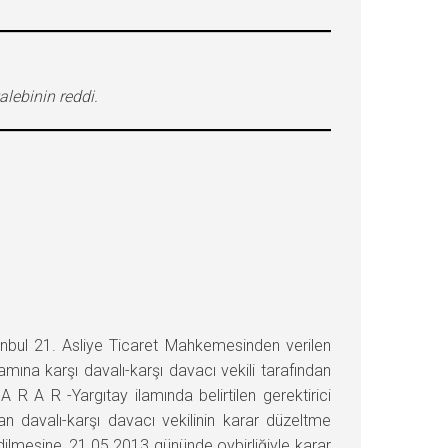
lebinin reddi.
anbul 21. Asliye Ticaret Mahkemesinden verilen
ına karşı davalı-karşı davacı vekili tarafından
 A R -Yargıtay ilamında belirtilen gerektirici
 davalı-karşı davacı vekilinin karar düzeltme
ilmesine, 21.05.2013 gününde oybirliğiyle karar