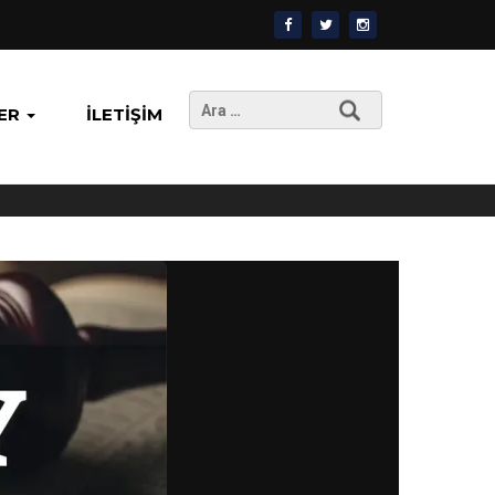
Arama:
ER
İLETIŞIM