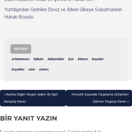
Yurtdışından Getirilen Döviz ve Altının Ülkeye Sokulmasının
Hukuki Boyutu
MEVZUAT
ertelenmesi
hüküm
hükümlüler
İçin
İnfazın
koşullar
koşulları
süre
süreci,
YAZI
Katma Değer Vergisi İadesi İle İlgili
Hırsızlık Suçunda Yargılama Çelişkileri
GEZINMESI
Danıştay Kararı
Üzerine Yargıtay Kararı
BIR YANIT YAZIN