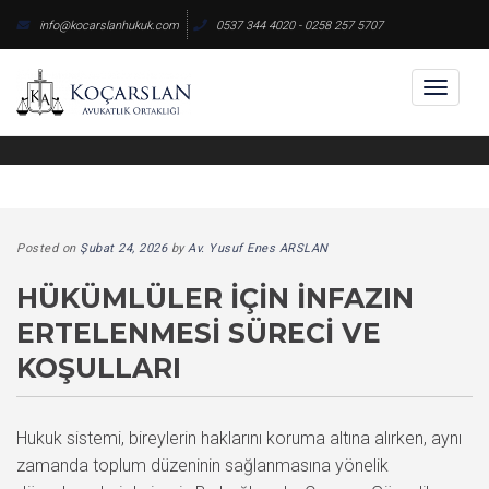
Skip
info@kocarslanhukuk.com
0537 344 4020 - 0258 257 5707
to
content
Toggl
naviga
Posted on
Şubat 24, 2026
by
Av. Yusuf Enes ARSLAN
HÜKÜMLÜLER İÇIN İNFAZIN
ERTELENMESI SÜRECI VE
KOŞULLARI
Hukuk sistemi, bireylerin haklarını koruma altına alırken, aynı
zamanda toplum düzeninin sağlanmasına yönelik