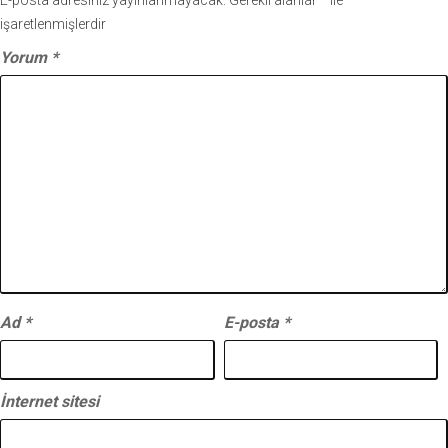
E-posta adresiniz yayınlanmayacak.
Gerekli alanlar
*
ile
işaretlenmişlerdir
Yorum
*
Ad
*
E-posta
*
İnternet sitesi