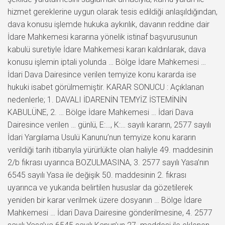
hizmet gereklerine uygun olarak tesis edildiği anlaşıldığından,
dava konusu işlemde hukuka aykırılık, davanın reddine dair
İdare Mahkemesi kararına yönelik istinaf başvurusunun
kabulü suretiyle İdare Mahkemesi kararı kaldırılarak, dava
konusu işlemin iptali yolunda … Bölge İdare Mahkemesi …
İdari Dava Dairesince verilen temyize konu kararda ise
hukuki isabet görülmemiştir. KARAR SONUCU : Açıklanan
nedenlerle; 1. DAVALI İDARENİN TEMYİZ İSTEMİNİN
KABULÜNE, 2. … Bölge İdare Mahkemesi … İdari Dava
Dairesince verilen … günlü, E:…, K:… sayılı kararın, 2577 sayılı
İdari Yargılama Usulü Kanunu’nun temyize konu kararın
verildiği tarih itibarıyla yürürlükte olan haliyle 49. maddesinin
2/b fıkrası uyarınca BOZULMASINA, 3. 2577 sayılı Yasa’nın
6545 sayılı Yasa ile değişik 50. maddesinin 2. fıkrası
uyarınca ve yukarıda belirtilen hususlar da gözetilerek
yeniden bir karar verilmek üzere dosyanın … Bölge İdare
Mahkemesi … İdari Dava Dairesine gönderilmesine, 4. 2577