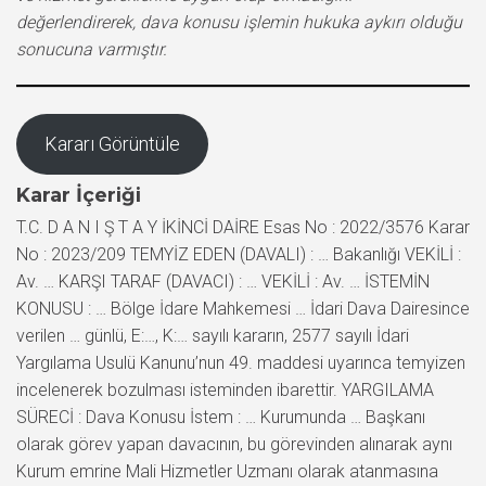
değerlendirerek, dava konusu işlemin hukuka aykırı olduğu
sonucuna varmıştır.
Kararı Görüntüle
Karar İçeriği
T.C. D A N I Ş T A Y İKİNCİ DAİRE Esas No : 2022/3576 Karar
No : 2023/209 TEMYİZ EDEN (DAVALI) : … Bakanlığı VEKİLİ :
Av. … KARŞI TARAF (DAVACI) : … VEKİLİ : Av. … İSTEMİN
KONUSU : … Bölge İdare Mahkemesi … İdari Dava Dairesince
verilen … günlü, E:…, K:… sayılı kararın, 2577 sayılı İdari
Yargılama Usulü Kanunu’nun 49. maddesi uyarınca temyizen
incelenerek bozulması isteminden ibarettir. YARGILAMA
SÜRECİ : Dava Konusu İstem : … Kurumunda … Başkanı
olarak görev yapan davacının, bu görevinden alınarak aynı
Kurum emrine Mali Hizmetler Uzmanı olarak atanmasına