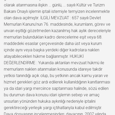
olarak atanmasına ilişkin … günlü, … sayılı Kültür ve Turizm
Bakanı Onaylı işlemin iptali istemiyle temyizen incelenmekte
olan dava açılmıştır. İLGİLİ MEVZUAT : 657 sayılı Devlet
Memurları Kanunu’nun 76. maddesinde, kurumların, görev ve
unvan eşitliği gözetmeden kazanılmış hak aylık dereceleriyle
memurları bulundukları kadro derecelerine eşit veya 68.
maddedeki esaslar çerçevesinde daha üst veya kurum
içinde aynı veya başka yerdeki diğer kadrolara naklen
atayabilecekleri hükme bağlanmıştır. HUKUKİ
DEĞERLENDİRME : Yukarıda aktarılan mevzuat hükmü ile
memurların naklen atanmaları konusunda idareye takdir
yetkisi tanındığı açık olup, bu yetkinin ancak kamu yararı ve
hizmet gerekleri göz ardı edilerek kullanıldığının kanıtlanması
ya da idari yargı merciince saptanması halinde, sözü edilen
bu durumun dava konusu idari işlemin sebep ve amaç
unsurları yönünden hukuka aykırılığı nedeniyle iptalini
gerektireceği yerleşik yargı içtihatlarıyla kabul edilmiştir.
Dava dosyasının incelenmesinden; davacının, 2007 yılında