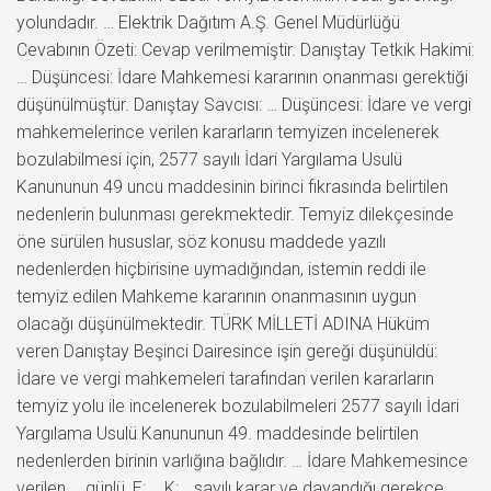
yolundadır. … Elektrik Dağıtım A.Ş. Genel Müdürlüğü
Cevabının Özeti: Cevap verilmemiştir. Danıştay Tetkik Hakimi:
… Düşüncesi: İdare Mahkemesi kararının onanması gerektiği
düşünülmüştür. Danıştay Savcısı: … Düşüncesi: İdare ve vergi
mahkemelerince verilen kararların temyizen incelenerek
bozulabilmesi için, 2577 sayılı İdari Yargılama Usulü
Kanununun 49 uncu maddesinin birinci fıkrasında belirtilen
nedenlerin bulunması gerekmektedir. Temyiz dilekçesinde
öne sürülen hususlar, söz konusu maddede yazılı
nedenlerden hiçbirisine uymadığından, istemin reddi ile
temyiz edilen Mahkeme kararının onanmasının uygun
olacağı düşünülmektedir. TÜRK MİLLETİ ADINA Hüküm
veren Danıştay Beşinci Dairesince işin gereği düşünüldü:
İdare ve vergi mahkemeleri tarafından verilen kararların
temyiz yolu ile incelenerek bozulabilmeleri 2577 sayılı İdari
Yargılama Usulü Kanununun 49. maddesinde belirtilen
nedenlerden birinin varlığına bağlıdır. … İdare Mahkemesince
verilen … günlü, E:…, K:… sayılı karar ve dayandığı gerekçe