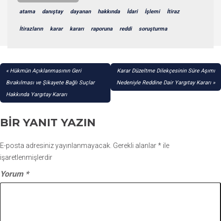
atama
danıştay
dayanan
hakkında
İdari
İşlemi
İtiraz
İtirazların
karar
kararı
raporuna
reddi
soruşturma
YAZI
Hükmün Açıklanmasının Geri
Karar Düzeltme Dilekçesinin Süre Aşımı
GEZINMESI
Bırakılması ve Şikayete Bağlı Suçlar
Nedeniyle Reddine Dair Yargıtay Kararı
Hakkında Yargıtay Kararı
BIR YANIT YAZIN
E-posta adresiniz yayınlanmayacak.
Gerekli alanlar
*
ile
işaretlenmişlerdir
Yorum
*