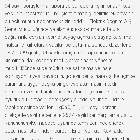
94 sayılı soruşturma raporu ve bu rapora ilişkin onayın kesin
ve yürütülmesi zorunlu bir işlem olmadığı belirtilerek davanın
bu bölümünün incelenmeksizin reddi; … Elektrik Dağıtım A.Ş.
Genel Müdürlüğünce yapılan endeks okuma ve fatura
dağıtımı ile ceryan kesme, sayaç açma ve sayaç kaldırma
ihalesi ile ilgili olarak yapılan soruşturma sonucu düzenlenen
13.7.1999 günlü, 94 sayılı soruşturma raporunun sonuç
kısmında idari yönden; mali işler ve finans yönetim
müdürlüğünde şube müdürü ve satınalma ve ihale
komisyonu üyesi davacının, görevinden alınarak şirket içinde
durumuna uygun başka bir göreve atanmasının teklif
edilmesi üzerine kurulan naklen atama işleminde hukuka
aykırılık bulunmadığı gerekçesiyle reddi yolunda … İdare
Mahkemesince verilen … günlü, E:…, K:… sayılı kararın,
dilekçede yazılı nedenlerle 2577 sayılı İdari Yargılama Usulü
Kanununun 49. maddesi uyarınca temyizen incelenerek
bozulması isteminden ibarettir. Enerji ve Tabii Kaynaklar
Bakanlığı Cevabının Özeti: Temyiz isteminin reddi gerektiği