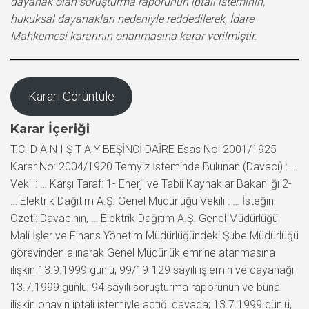
dayanak olan soruşturma raporunun iptali isteminin,
hukuksal dayanakları nedeniyle reddedilerek, İdare
Mahkemesi kararının onanmasına karar verilmiştir.
Kararı Görüntüle
Karar İçeriği
T.C. D A N I Ş T A Y BEŞİNCİ DAİRE Esas No: 2001/1925
Karar No: 2004/1920 Temyiz İsteminde Bulunan (Davacı) : …
Vekili: … Karşı Taraf: 1- Enerji ve Tabii Kaynaklar Bakanlığı 2-
… Elektrik Dağıtım A.Ş. Genel Müdürlüğü Vekili : … İsteğin
Özeti: Davacının, … Elektrik Dağıtım A.Ş. Genel Müdürlüğü
Mali İşler ve Finans Yönetim Müdürlüğündeki Şube Müdürlüğü
görevinden alınarak Genel Müdürlük emrine atanmasına
ilişkin 13.9.1999 günlü, 99/19-129 sayılı işlemin ve dayanağı
13.7.1999 günlü, 94 sayılı soruşturma raporunun ve buna
ilişkin onayın iptali istemiyle açtığı davada; 13.7.1999 günlü,