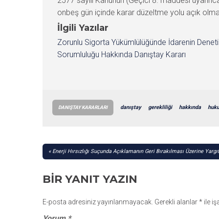
2577 sayılı Kanunun (Geçici 8. maddesi uyarınca 
onbeş gün içinde karar düzeltme yolu açık olmak 
İlgili Yazılar
Zorunlu Sigorta Yükümlülüğünde İdarenin Denet
Sorumluluğu Hakkında Danıştay Kararı
danıştay
gerekliliği
hakkında
huku
DANIŞTAY KARARLARI
YAZI
Enerji Hırsızlığı Suçunda Açıklamanın Geri Bırakılması Üzerine Yargı
GEZINMESI
BIR YANIT YAZIN
E-posta adresiniz yayınlanmayacak.
Gerekli alanlar
*
ile i
Yorum
*