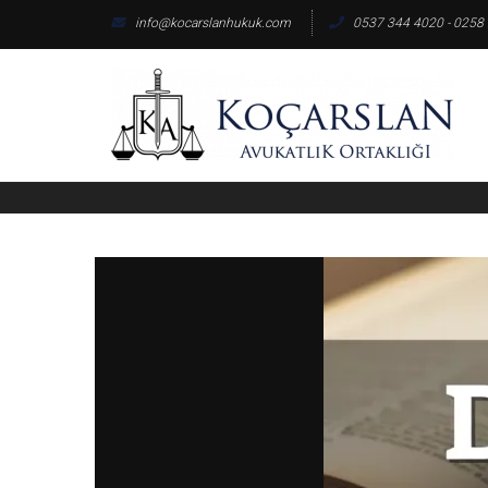
Skip
info@kocarslanhukuk.com
0537 344 4020 - 0258
to
content