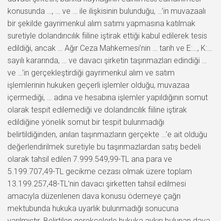
konusunda …, … ve … ile ilişkisinin bulunduğu, …’in muvazaalı
bir şekilde gayrimenkul alım satımı yapmasına katılmak
suretiyle dolandırıcılık fiiline iştirak ettiği kabul edilerek tesis
edildiği, ancak … Ağır Ceza Mahkemesi’nin … tarih ve E:…, K:…
sayılı kararında, … ve davacı şirketin taşınmazları edindiği …
ve …’in gerçekleştirdiği gayrimenkul alım ve satım
işlemlerinin hukuken geçerli işlemler olduğu, muvazaa
içermediği, … adına ve hesabına işlemler yapıldığının somut
olarak tespit edilemediği ve dolandırıcılık fiiline iştirak
edildiğine yönelik somut bir tespit bulunmadığı
belirtildiğinden, anılan taşınmazların gerçekte …’e ait olduğu
değerlendirilmek suretiyle bu taşınmazlardan satış bedeli
olarak tahsil edilen 7.999.549,99-TL ana para ve
5.199.707,49-TL gecikme cezası olmak üzere toplam
13.199.257,48-TL’nin davacı şirketten tahsil edilmesi
amacıyla düzenlenen dava konusu ödemeye çağrı
mektubunda hukuka uyarlık bulunmadığı sonucuna
varılmıştır. Belirtilen gerekçelerle hukuka aykırı bulunan dava