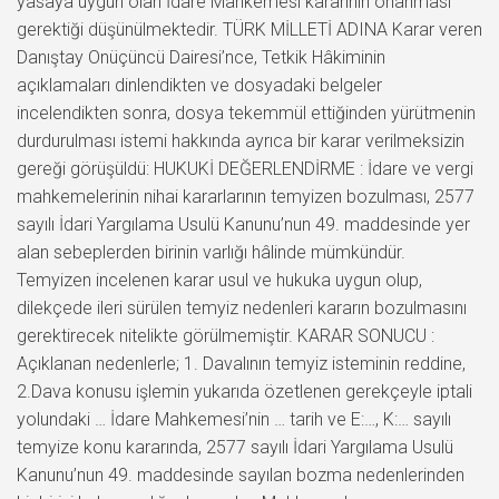
yasaya uygun olan İdare Mahkemesi kararının onanması
gerektiği düşünülmektedir. TÜRK MİLLETİ ADINA Karar veren
Danıştay Onüçüncü Dairesi’nce, Tetkik Hâkiminin
açıklamaları dinlendikten ve dosyadaki belgeler
incelendikten sonra, dosya tekemmül ettiğinden yürütmenin
durdurulması istemi hakkında ayrıca bir karar verilmeksizin
gereği görüşüldü: HUKUKİ DEĞERLENDİRME : İdare ve vergi
mahkemelerinin nihai kararlarının temyizen bozulması, 2577
sayılı İdari Yargılama Usulü Kanunu’nun 49. maddesinde yer
alan sebeplerden birinin varlığı hâlinde mümkündür.
Temyizen incelenen karar usul ve hukuka uygun olup,
dilekçede ileri sürülen temyiz nedenleri kararın bozulmasını
gerektirecek nitelikte görülmemiştir. KARAR SONUCU :
Açıklanan nedenlerle; 1. Davalının temyiz isteminin reddine,
2.Dava konusu işlemin yukarıda özetlenen gerekçeyle iptali
yolundaki … İdare Mahkemesi’nin … tarih ve E:…, K:… sayılı
temyize konu kararında, 2577 sayılı İdari Yargılama Usulü
Kanunu’nun 49. maddesinde sayılan bozma nedenlerinden