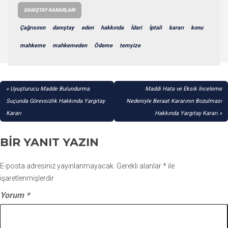
DANIŞTAY KARARLARI
Çağrısının
danıştay
eden
hakkında
İdari
İptali
kararı
konu
mahkeme
mahkemeden
Ödeme
temyize
YAZI
Uyuşturucu Madde Bulundurma
Maddi Hata ve Eksik İnceleme
GEZINMESI
Suçunda Görevsizlik Hakkında Yargıtay
Nedeniyle Beraat Kararının Bozulması
Kararı
Hakkında Yargıtay Kararı
BIR YANIT YAZIN
E-posta adresiniz yayınlanmayacak.
Gerekli alanlar
*
ile
işaretlenmişlerdir
Yorum
*