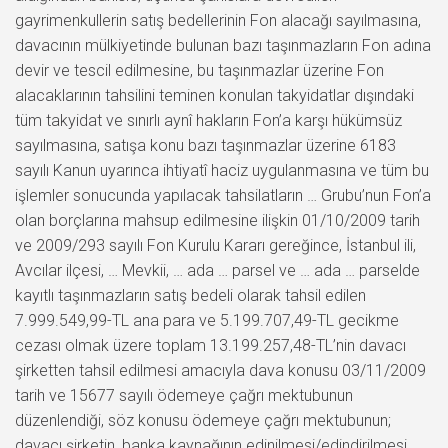
gayrimenkullerin satış bedellerinin Fon alacağı sayılmasına,
davacının mülkiyetinde bulunan bazı taşınmazların Fon adına
devir ve tescil edilmesine, bu taşınmazlar üzerine Fon
alacaklarının tahsilini teminen konulan takyidatlar dışındaki
tüm takyidat ve sınırlı aynî hakların Fon’a karşı hükümsüz
sayılmasına, satışa konu bazı taşınmazlar üzerine 6183
sayılı Kanun uyarınca ihtiyatî haciz uygulanmasına ve tüm bu
işlemler sonucunda yapılacak tahsilatların … Grubu’nun Fon’a
olan borçlarına mahsup edilmesine ilişkin 01/10/2009 tarih
ve 2009/293 sayılı Fon Kurulu Kararı gereğince, İstanbul ili,
Avcılar ilçesi, … Mevkii, … ada … parsel ve … ada … parselde
kayıtlı taşınmazların satış bedeli olarak tahsil edilen
7.999.549,99-TL ana para ve 5.199.707,49-TL gecikme
cezası olmak üzere toplam 13.199.257,48-TL’nin davacı
şirketten tahsil edilmesi amacıyla dava konusu 03/11/2009
tarih ve 15677 sayılı ödemeye çağrı mektubunun
düzenlendiği, söz konusu ödemeye çağrı mektubunun;
davacı şirketin, banka kaynağının edinilmesi/edindirilmesi