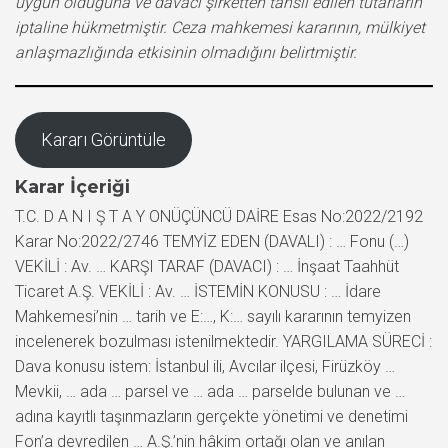
uygun olduğuna ve davacı şirketten tahsil edilen tutarların
iptaline hükmetmiştir. Ceza mahkemesi kararının, mülkiyet
anlaşmazlığında etkisinin olmadığını belirtmiştir.
Kararı Görüntüle
Karar İçeriği
T.C. D A N I Ş T A Y ONÜÇÜNCÜ DAİRE Esas No:2022/2192
Karar No:2022/2746 TEMYİZ EDEN (DAVALI) : … Fonu (…)
VEKİLİ : Av. … KARŞI TARAF (DAVACI) : … İnşaat Taahhüt
Ticaret A.Ş. VEKİLİ : Av. … İSTEMİN KONUSU : … İdare
Mahkemesi’nin … tarih ve E:…, K:… sayılı kararının temyizen
incelenerek bozulması istenilmektedir. YARGILAMA SÜRECİ :
Dava konusu istem: İstanbul ili, Avcılar ilçesi, Firüzköy …
Mevkii, … ada … parsel ve … ada … parselde bulunan ve …
adına kayıtlı taşınmazların gerçekte yönetimi ve denetimi
Fon’a devredilen … A.Ş.’nin hâkim ortağı olan ve anılan