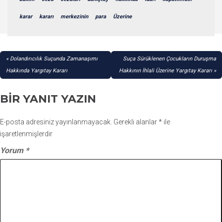
karar
kararı
merkezinin
para
Üzerine
YAZI
Dolandırıcılık Suçunda Zamanaşımı
Suça Sürüklenen Çocukların Duruşma
GEZINMESI
Hakkında Yargıtay Kararı
Hakkının İhlali Üzerine Yargıtay Kararı
BIR YANIT YAZIN
E-posta adresiniz yayınlanmayacak.
Gerekli alanlar
*
ile
işaretlenmişlerdir
Yorum
*