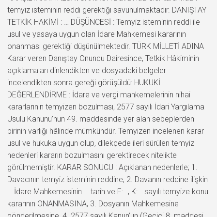
temyiz isteminin reddi gerektiği savunulmaktadır. DANIŞTAY
TETKİK HAKİMİ : … DÜŞÜNCESİ : Temyiz isteminin reddi ile
usul ve yasaya uygun olan İdare Mahkemesi kararının
onanması gerektiği düşünülmektedir. TÜRK MİLLETİ ADINA
Karar veren Danıştay Onuncu Dairesince, Tetkik Hâkiminin
açıklamaları dinlendikten ve dosyadaki belgeler
incelendikten sonra gereği görüşüldü: HUKUKİ
DEĞERLENDİRME : İdare ve vergi mahkemelerinin nihai
kararlarının temyizen bozulması, 2577 sayılı İdari Yargılama
Usulü Kanunu’nun 49. maddesinde yer alan sebeplerden
birinin varlığı hâlinde mümkündür. Temyizen incelenen karar
usul ve hukuka uygun olup, dilekçede ileri sürülen temyiz
nedenleri kararın bozulmasını gerektirecek nitelikte
görülmemiştir. KARAR SONUCU : Açıklanan nedenlerle; 1.
Davacının temyiz isteminin reddine, 2. Davanın reddine ilişkin
… İdare Mahkemesinin … tarih ve E:…, K:… sayılı temyize konu
kararının ONANMASINA, 3. Dosyanın Mahkemesine
gönderilmesine, 4. 2577 sayılı Kanun’un (Geçici 8. maddesi