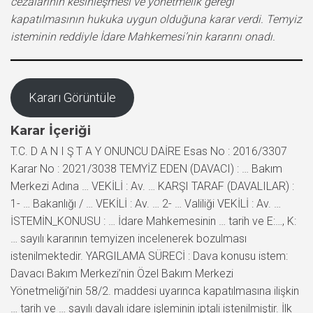
cezalarının kesinleşmesi ve yönetmelik gereği
kapatılmasının hukuka uygun olduğuna karar verdi. Temyiz
isteminin reddiyle İdare Mahkemesi’nin kararını onadı.
Kararı Görüntüle
Karar İçeriği
T.C. D A N I Ş T A Y ONUNCU DAİRE Esas No : 2016/3307
Karar No : 2021/3038 TEMYİZ EDEN (DAVACI) : … Bakım
Merkezi Adına … VEKİLİ : Av. … KARŞI TARAF (DAVALILAR) :
1- … Bakanlığı / … VEKİLİ : Av. … 2- … Valiliği VEKİLİ : Av. …
İSTEMİN_KONUSU : … İdare Mahkemesinin … tarih ve E:…, K:
… sayılı kararının temyizen incelenerek bozulması
istenilmektedir. YARGILAMA SÜRECİ : Dava konusu istem:
Davacı Bakım Merkezi’nin Özel Bakım Merkezi
Yönetmeliği’nin 58/2. maddesi uyarınca kapatılmasına ilişkin
… tarih ve … sayılı davalı idare işleminin iptali istenilmiştir. İlk