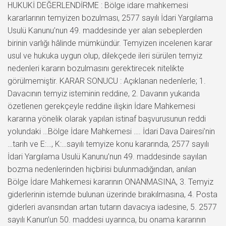
HUKUKİ DEĞERLENDİRME : Bölge idare mahkemesi
kararlarının temyizen bozulması, 2577 sayılı İdari Yargılama
Usulü Kanunu’nun 49. maddesinde yer alan sebeplerden
birinin varlığı hâlinde mümkündür. Temyizen incelenen karar
usul ve hukuka uygun olup, dilekçede ileri sürülen temyiz
nedenleri kararın bozulmasını gerektirecek nitelikte
görülmemiştir. KARAR SONUCU : Açıklanan nedenlerle; 1.
Davacının temyiz isteminin reddine, 2. Davanın yukarıda
özetlenen gerekçeyle reddine ilişkin İdare Mahkemesi
kararına yönelik olarak yapılan istinaf başvurusunun reddi
yolundaki …Bölge İdare Mahkemesi …. İdari Dava Dairesi’nin
…tarih ve E:…, K:…sayılı temyize konu kararında, 2577 sayılı
İdari Yargılama Usulü Kanunu’nun 49. maddesinde sayılan
bozma nedenlerinden hiçbirisi bulunmadığından, anılan
Bölge İdare Mahkemesi kararının ONANMASINA, 3. Temyiz
giderlerinin istemde bulunan üzerinde bırakılmasına, 4. Posta
giderleri avansından artan tutarın davacıya iadesine, 5. 2577
sayılı Kanun’un 50. maddesi uyarınca, bu onama kararının