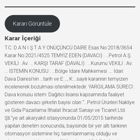
Kararı Görüntüle
Karar İçeriği
T.C. D A N I Ş T A Y ONÜÇÜNCÜ DAİRE Esas No:2018/3654
Karar No:2021/4525 TEMYİZ EDEN (DAVACI) : …Petrol A.Ş.
VEKİLİ : Av. … KARŞI TARAF (DAVALI) : …Kurumu VEKİLİ : Av.
… İSTEMİN KONUSU : …Bölge İdare Mahkemesi …. İdari
Dava Dairesi’nin …tarih ve E:…, K:…sayılı kararının temyizen
incelenerek bozulması istenilmektedir. YARGILAMA SÜRECİ :
Dava konusu istem: Dağıtıcı lisansı kapsamında faaliyet
gösteren davacı şirketin bayisi olan “…Petrol Ürünleri Nakliye
ve Gıda Pazarlama İthalat İhracat Sanayi ve Ticaret Ltd.
Şti.”ye ait akaryakıt istasyonunda 01/05/2015 tarihinde
yapılan denetim sonucunda, bayisinde bir yer altı tankının
otomasyon sistemine hiç tanımlanmamış olduğu ve