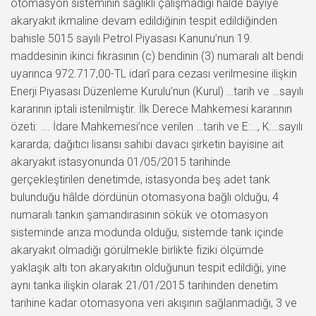
otomasyon sisteminin sağlıklı çalışmadığı hâlde bayiye
akaryakıt ikmaline devam edildiğinin tespit edildiğinden
bahisle 5015 sayılı Petrol Piyasası Kanunu’nun 19.
maddesinin ikinci fıkrasının (c) bendinin (3) numaralı alt bendi
uyarınca 972.717,00-TL idarî para cezası verilmesine ilişkin
Enerji Piyasası Düzenleme Kurulu’nun (Kurul) …tarih ve …sayılı
kararının iptali istenilmiştir. İlk Derece Mahkemesi kararının
özeti: …. İdare Mahkemesi’nce verilen …tarih ve E:…, K:…sayılı
kararda; dağıtıcı lisansı sahibi davacı şirketin bayisine ait
akaryakıt istasyonunda 01/05/2015 tarihinde
gerçekleştirilen denetimde, istasyonda beş adet tank
bulunduğu hâlde dördünün otomasyona bağlı olduğu, 4
numaralı tankın şamandırasının sökük ve otomasyon
sisteminde arıza modunda olduğu, sistemde tank içinde
akaryakıt olmadığı görülmekle birlikte fiziki ölçümde
yaklaşık altı ton akaryakıtın olduğunun tespit edildiği, yine
aynı tanka ilişkin olarak 21/01/2015 tarihinden denetim
tarihine kadar otomasyona veri akışının sağlanmadığı, 3 ve