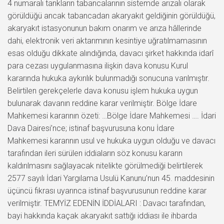
4 numaralı tankların tabancalarının sistemde arızalı olarak
görüldüğü ancak tabancadan akaryakıt geldiğinin görüldüğü,
akaryakıt istasyonunun bakım onarım ve arıza hâllerinde
dahi, elektronik veri aktarımının kesintiye uğratılmamasının
esas olduğu dikkate alındığında, davacı şirket hakkında idarî
para cezası uygulanmasına ilişkin dava konusu Kurul
kararında hukuka aykırılık bulunmadığı sonucuna varılmıştır.
Belirtilen gerekçelerle dava konusu işlem hukuka uygun
bulunarak davanın reddine karar verilmiştir. Bölge İdare
Mahkemesi kararının özeti: …Bölge İdare Mahkemesi …. İdari
Dava Dairesi’nce; istinaf başvurusuna konu İdare
Mahkemesi kararının usul ve hukuka uygun olduğu ve davacı
tarafından ileri sürülen iddiaların söz konusu kararın
kaldırılmasını sağlayacak nitelikte görülmediği belirtilerek
2577 sayılı İdari Yargılama Usulü Kanunu’nun 45. maddesinin
üçüncü fıkrası uyarınca istinaf başvurusunun reddine karar
verilmiştir. TEMYİZ EDENİN İDDİALARI : Davacı tarafından,
bayi hakkında kaçak akaryakıt sattığı iddiası ile ihbarda