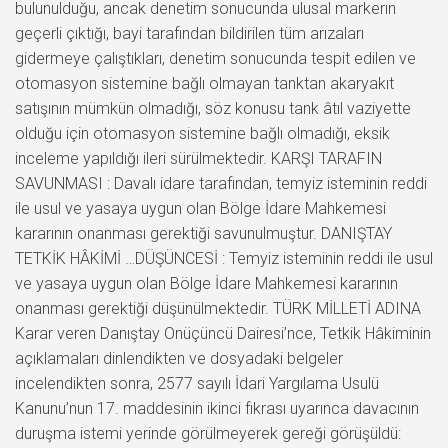
bulunulduğu, ancak denetim sonucunda ulusal markerın
geçerli çıktığı, bayi tarafından bildirilen tüm arızaları
gidermeye çalıştıkları, denetim sonucunda tespit edilen ve
otomasyon sistemine bağlı olmayan tanktan akaryakıt
satışının mümkün olmadığı, söz konusu tank âtıl vaziyette
olduğu için otomasyon sistemine bağlı olmadığı, eksik
inceleme yapıldığı ileri sürülmektedir. KARŞI TARAFIN
SAVUNMASI : Davalı idare tarafından, temyiz isteminin reddi
ile usul ve yasaya uygun olan Bölge İdare Mahkemesi
kararının onanması gerektiği savunulmuştur. DANIŞTAY
TETKİK HÂKİMİ …DÜŞÜNCESİ : Temyiz isteminin reddi ile usul
ve yasaya uygun olan Bölge İdare Mahkemesi kararının
onanması gerektiği düşünülmektedir. TÜRK MİLLETİ ADINA
Karar veren Danıştay Onüçüncü Dairesi’nce, Tetkik Hâkiminin
açıklamaları dinlendikten ve dosyadaki belgeler
incelendikten sonra, 2577 sayılı İdari Yargılama Usulü
Kanunu’nun 17. maddesinin ikinci fıkrası uyarınca davacının
duruşma istemi yerinde görülmeyerek gereği görüşüldü: